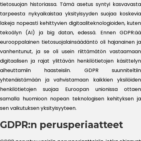
tietosuojan historiassa. Tämä asetus syntyi kasvavasta
tarpeesta nykyaikaistaa yksityisyyden suojaa koskevia
lakeja nopeasti kehittyvien digitaaliteknologioiden, kuten
tekoälyn (AI) ja big datan, edessä. Ennen GDPR:ää
eurooppalainen tietosuojalainsäädäntö oli hajanainen ja
vanhentunut, ja se oli usein riittämätön vastaamaan
digitaalisen ja rajat ylittävän henkilötietojen käsittelyn
aiheuttamiin haasteisiin. GDPR suunniteltiin
yhtenäistämään ja vahvistamaan kaikkien yksilöiden
henkilötietojen suojaa Euroopan unionissa ottaen
samalla huomioon nopean teknologisen kehityksen ja
sen vaikutuksen yksityisyyteen.
GDPR:n perusperiaatteet