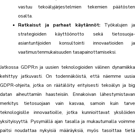
vastuu tekoälyjärjestelmien tekemien päätösten
osalta.
Ratkaisut ja parhaat käytännöt:
Työkalujen j
strategioiden käyttöönotto sekä tietosuoja-
asiantuntijoiden konsultointi innovaatioiden ja
vaatimustenmukaisuuden tasapainottamiseksi.
Jatkossa GDPR:n ja uusien teknologioiden välinen dynamiikka
kehittyy jatkuvasti. On todennäköistä, että näemme uusia
GDPR-ohjeita, jotka on räätälöity erityisesti tekoälyn ja big
datan aiheuttamiin haasteisiin. Ennakoivan lähestymistavan
merkitys tietosuojaan vain kasvaa, samoin kuin tarve
teknologisille innovaatioille, jotka kunnioittavat yksilöiden
yksityisyyttä. Pysymällä ajan tasalla ja mukautumalla voimme
paitsi noudattaa nykyisiä määräyksiä, myös tasoittaa tietä