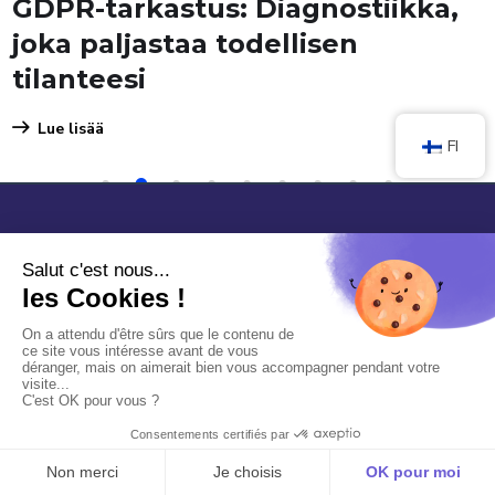
GDPR-tarkastus: Diagnostiikka,
joka paljastaa todellisen
tilanteesi
Lue lisää
FI
1
2
3
4
5
6
7
8
9
Kokeile sitä ilmaiseksi