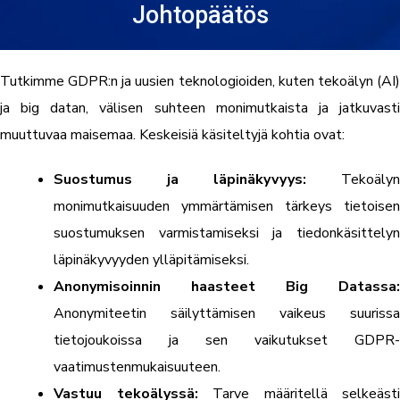
Johtopäätös
Tutkimme GDPR:n ja uusien teknologioiden, kuten tekoälyn (AI)
ja big datan, välisen suhteen monimutkaista ja jatkuvasti
muuttuvaa maisemaa. Keskeisiä käsiteltyjä kohtia ovat:
Suostumus ja läpinäkyvyys:
Tekoälyn
monimutkaisuuden ymmärtämisen tärkeys tietoisen
suostumuksen varmistamiseksi ja tiedonkäsittelyn
läpinäkyvyyden ylläpitämiseksi.
Anonymisoinnin haasteet Big Datassa:
Anonymiteetin säilyttämisen vaikeus suurissa
tietojoukoissa ja sen vaikutukset GDPR-
vaatimustenmukaisuuteen.
Vastuu tekoälyssä:
Tarve määritellä selkeästi