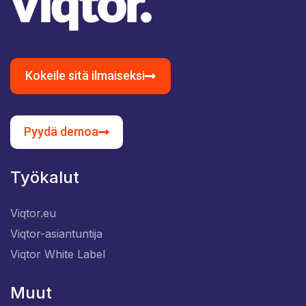
Kokeile sitä ilmaiseksi
Pyydä demoa
Työkalut
Viqtor.eu
Viqtor-asiantuntija
Viqtor White Label
Muut