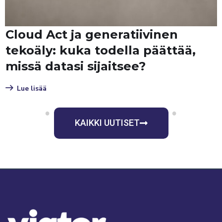
Cloud Act ja generatiivinen
tekoäly: kuka todella päättää,
missä datasi sijaitsee?
Lue lisää
1
2
3
4
5
6
7
8
9
KAIKKI UUTISET