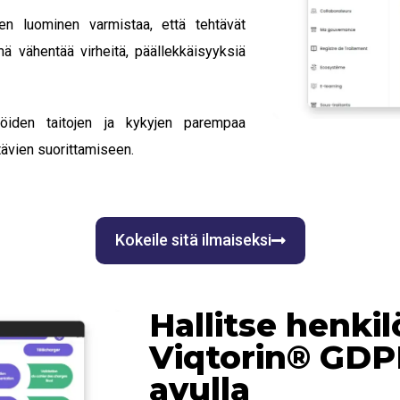
jen luominen varmistaa, että tehtävät
mä vähentää virheitä, päällekkäisyyksiä
jöiden taitojen ja kykyjen parempaa
tävien suorittamiseen.
Kokeile sitä ilmaiseksi
Hallitse henki
Viqtorin® GDP
avulla