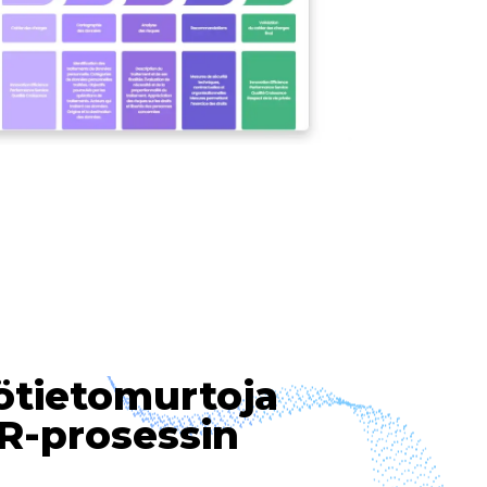
lötietomurtoja
R-prosessin