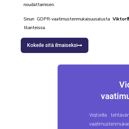
noudattamisen.
Sinun
GDPR-vaatimustenmukaisuusalusta
Viktor
tilanteissa.
Kokeile sitä ilmaiseksi
Vi
vaatim
Viqtorilla tehtä
vaatimustenmuka