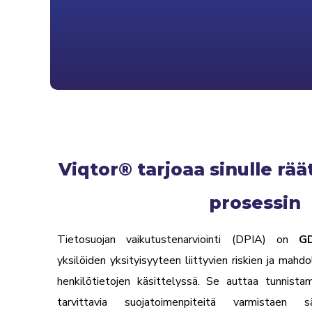
Viqtor® tarjoaa sinulle rä
prosessin
Tietosuojan vaikutustenarviointi (DPIA) on
GD
yksilöiden yksityisyyteen liittyvien riskien ja mahd
henkilötietojen käsittelyssä. Se auttaa tunnistam
tarvittavia suojatoimenpiteitä varmistaen