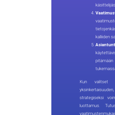
käsittelijä
Vaatimu
vaatimu
tietojenkä
kalliiden 
Asiantunti
käytettäv
pitämään
tukemassa
Kun valitset V
yksinkertaisuud
strategiseksi voi
luottamus. Tut
vaatimustenmukai