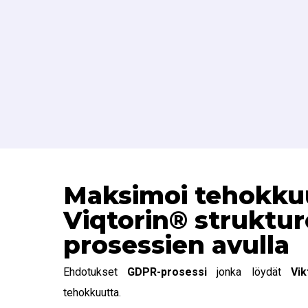
Maksimoi tehokku
Viqtorin® struktu
prosessien avulla
Ehdotukset
GDPR-prosessi
jonka löydät
Vik
tehokkuutta.