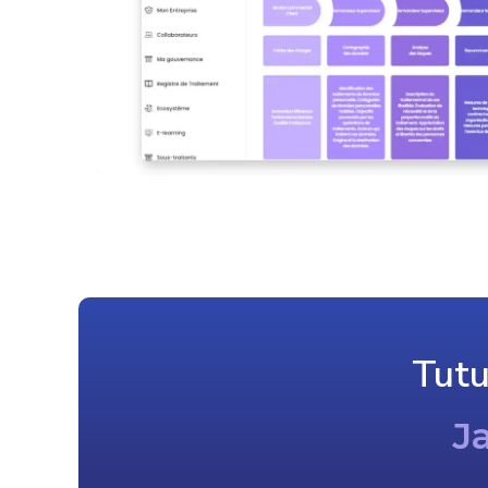
Tut
J