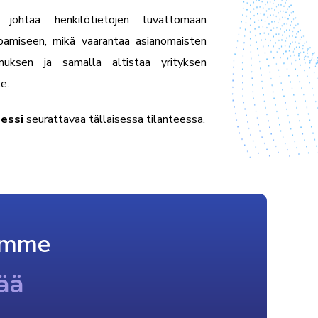
t johtaa henkilötietojen luvattomaan
oamiseen, mikä vaarantaa asianomaisten
amuksen ja samalla altistaa yrityksen
le.
essi
seurattavaa tällaisessa tilanteessa.
amme
ää