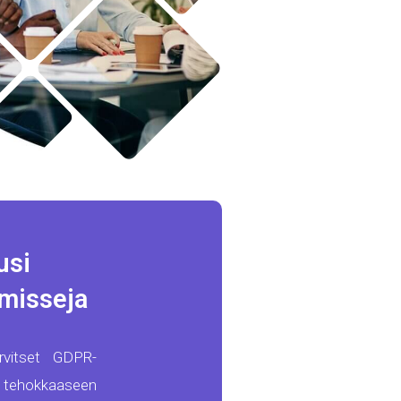
usi
misseja
arvitset GDPR-
 tehokkaaseen