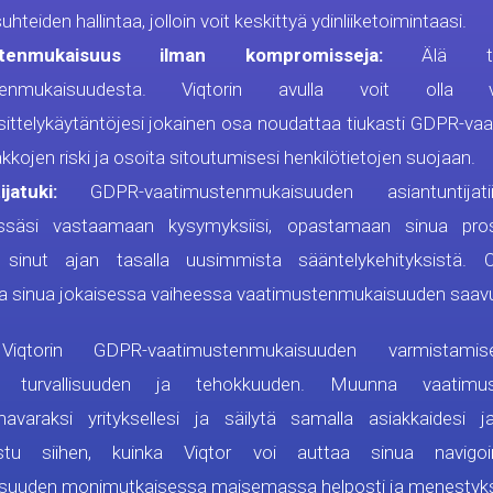
suhteiden hallintaa, jolloin voit keskittyä ydinliiketoimintaasi.
stenmukaisuus ilman kompromisseja:
Älä tin
stenmukaisuudesta. Viqtorin avulla voit olla 
sittelykäytäntöjesi jokainen osa noudattaa tiukasti GDPR-vaa
sakkojen riski ja osoita sitoutumisesi henkilötietojen suojaan.
jatuki:
GDPR-vaatimustenmukaisuuden asiantuntija
issäsi vastaamaan kysymyksiisi, opastamaan sinua pros
 sinut ajan tasalla uusimmista sääntelykehityksistä. 
 sinua jokaisessa vaiheessa vaatimustenmukaisuuden saav
iqtorin GDPR-vaatimustenmukaisuuden varmistamise
en, turvallisuuden ja tehokkuuden. Muunna vaatimus
mavaraksi yrityksellesi ja säilytä samalla asiakkaidesi 
ustu siihen, kuinka Viqtor voi auttaa sinua navig
suuden monimutkaisessa maisemassa helposti ja menestyks