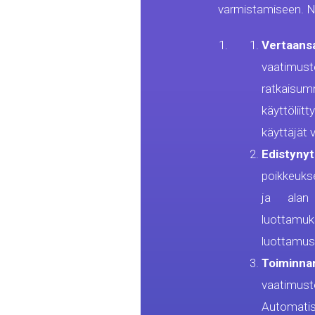
varmistamiseen. N
Vertaans
vaatimust
ratkaisum
käyttöliit
käyttäjät 
Edistyny
poikkeukse
ja alan 
luottamuk
luottamus
Toiminna
vaatimust
Automatiso