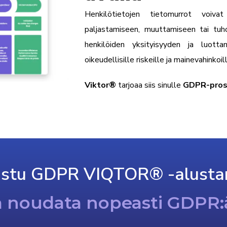
Henkilötietojen tietomurrot voiva
paljastamiseen, muuttamiseen tai tuh
henkilöiden yksityisyyden ja luott
oikeudellisille riskeille ja mainevahinkoil
Viktor
®
tarjoaa siis sinulle
GDPR-pros
ustu GDPR VIQTOR® -alust
a noudata nopeasti GDPR: