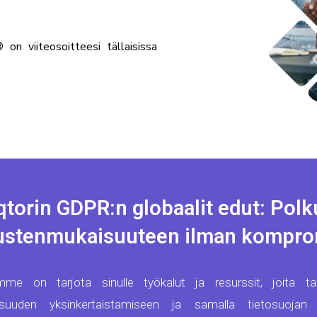
®
on viiteosoitteesi tällaisissa
qtorin GDPR:n globaalit edut: Polk
ustenmukaisuuteen ilman kompro
vämme on tarjota sinulle työkalut ja resurssit, joita t
isuuden yksinkertaistamiseen ja samalla tietosuojan