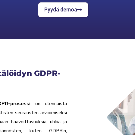
Pyydä demoa
ätälöidyn GDPR-
PR-prosessi
on olennaista
ollisten seurausten arvioimiseksi
aan haavoittuvuuksia, uhkia ja
 säännösten, kuten GDPR:n,