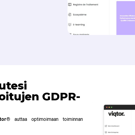
utesi
roitujen GDPR-
tor
®
auttaa optimoimaan toiminnan