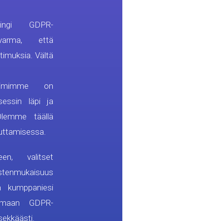
gi GDPR-
varma, että
timuksia. Vältä
tiimimme on
essin läpi ja
Olemme täällä
uttamisessa.
en, valitset
tenmukaisuus
ja kumppaniesi
oimaan GDPR-
ekkäästi.