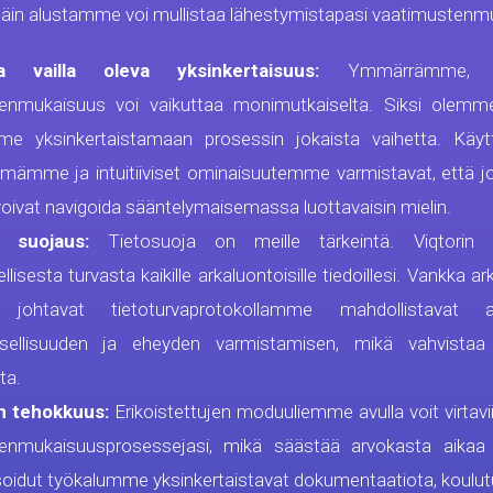
äin alustamme voi mullistaa lähestymistapasi vaatimustenm
a vailla oleva yksinkertaisuus:
Ymmärrämme, e
enmukaisuus voi vaikuttaa monimutkaiselta. Siksi olemme
me yksinkertaistamaan prosessin jokaista vaihetta. Käyttä
tymämme ja intuitiiviset ominaisuutemme varmistavat, että jo
voivat navigoida sääntelymaisemassa luottavaisin mielin.
t suojaus:
Tietosuoja on meille tärkeintä. Viqtorin 
llisesta turvasta kaikille arkaluontoisille tiedoillesi. Vankka 
johtavat tietoturvaprotokollamme mahdollistavat asi
sellisuuden ja eheyden varmistamisen, mikä vahvistaa 
ta.
n tehokkuus:
Erikoistettujen moduuliemme avulla voit virtav
enmukaisuusprosessejasi, mikä säästää arvokasta aikaa 
idut työkalumme yksinkertaistavat dokumentaatiota, koulutu