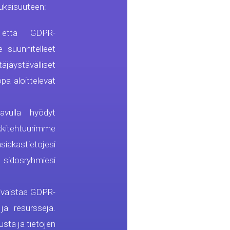
ukaisuuteen:
ttä GDPR-
 suunnitelleet
jäystävälliset
pa aloittelevat
avulla hyödyt
arkkitehtuurimme
akastietojesi
sidosryhmiesi
iivaistaa GDPR-
ja resursseja.
sta ja tietojen