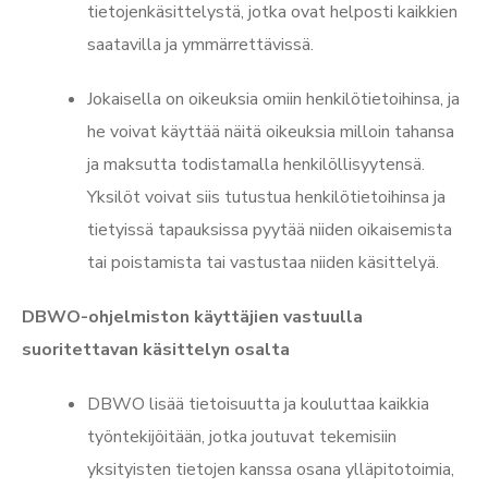
tietojenkäsittelystä, jotka ovat helposti kaikkien
saatavilla ja ymmärrettävissä.
Jokaisella on oikeuksia omiin henkilötietoihinsa, ja
he voivat käyttää näitä oikeuksia milloin tahansa
ja maksutta todistamalla henkilöllisyytensä.
Yksilöt voivat siis tutustua henkilötietoihinsa ja
tietyissä tapauksissa pyytää niiden oikaisemista
tai poistamista tai vastustaa niiden käsittelyä.
DBWO-ohjelmiston käyttäjien vastuulla
suoritettavan käsittelyn osalta
DBWO lisää tietoisuutta ja kouluttaa kaikkia
työntekijöitään, jotka joutuvat tekemisiin
yksityisten tietojen kanssa osana ylläpitotoimia,