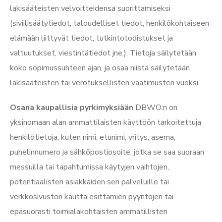
lakisääteisten velvoitteidensa suorittamiseksi
(siviilisäätytiedot, taloudelliset tiedot, henkilökohtaiseen
elämään liittyvät tiedot, tutkintotodistukset ja
valtuutukset, viestintätiedot jne.). Tietoja säilytetään
koko sopimussuhteen ajan, ja osaa niistä säilytetään
lakisääteisten tai verotuksellisten vaatimusten vuoksi.
Osana kaupallisia pyrkimyksiään
DBWO:n on
yksinomaan alan ammattilaisten käyttöön tarkoitettuja
henkilötietoja, kuten nimi, etunimi, yritys, asema,
puhelinnumero ja sähköpostiosoite, jotka se saa suoraan
messuilla tai tapahtumissa käytyjen vaihtojen,
potentiaalisten asiakkaiden sen palveluille tai
verkkosivuston kautta esittämien pyyntöjen tai
epäsuorasti toimialakohtaisten ammatillisten