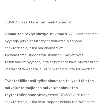
DBWO:n käsittelemät henkilötiedot
Osana sen rekrytointipolitiikkaa
DBWO vastaanottaa
pyyntöjä, joihin on liitetty ansioluettelo tai jopa
henkilötietoja, jotka mahdollistavat
työhaastattelutiedoston luomisen. Hakijat ovat
toimittaneet pyynnöt, joita säilytetään kaksi vuotta niiden
vastaanottamisesta, ellei henkilöä palkata tai pyydetä.
Työntekijöidensä työsopimusten tai yksittäisten
palveluntarjoajiensa palvelusopimusten
täytäntöönpanon yhteydessä
DBWO käsittelee
henkilötietoja, jotka ovat tarpeen heidän tehtävänsä tai