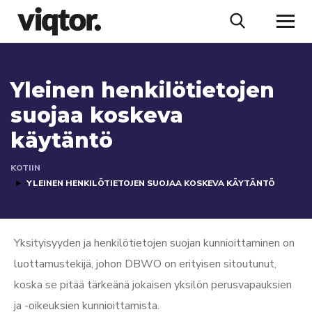
Yleinen henkilötietojen
suojaa koskeva
käytäntö
KOTIIN
YLEINEN HENKILÖTIETOJEN SUOJAA KOSKEVA KÄYTÄNTÖ
Yksityisyyden ja henkilötietojen suojan kunnioittaminen on
luottamustekijä, johon DBWO on erityisen sitoutunut,
koska se pitää tärkeänä jokaisen yksilön perusvapauksien
ja -oikeuksien kunnioittamista.