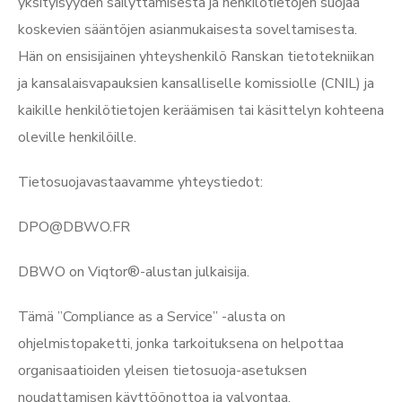
yksityisyyden säilyttämisestä ja henkilötietojen suojaa
koskevien sääntöjen asianmukaisesta soveltamisesta.
Hän on ensisijainen yhteyshenkilö Ranskan tietotekniikan
ja kansalaisvapauksien kansalliselle komissiolle (CNIL) ja
kaikille henkilötietojen keräämisen tai käsittelyn kohteena
oleville henkilöille.
Tietosuojavastaavamme yhteystiedot:
DPO@DBWO.FR
DBWO on Viqtor®-alustan julkaisija.
Tämä ”Compliance as a Service” -alusta on
ohjelmistopaketti, jonka tarkoituksena on helpottaa
organisaatioiden yleisen tietosuoja-asetuksen
noudattamisen käyttöönottoa ja valvontaa.