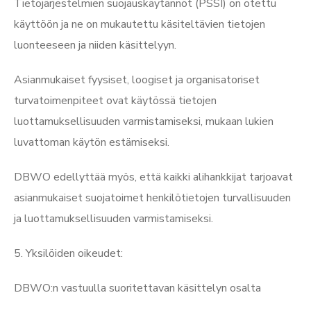
Tietojärjestelmien suojauskäytännöt (PSSI) on otettu
käyttöön ja ne on mukautettu käsiteltävien tietojen
luonteeseen ja niiden käsittelyyn.
Asianmukaiset fyysiset, loogiset ja organisatoriset
turvatoimenpiteet ovat käytössä tietojen
luottamuksellisuuden varmistamiseksi, mukaan lukien
luvattoman käytön estämiseksi.
DBWO edellyttää myös, että kaikki alihankkijat tarjoavat
asianmukaiset suojatoimet henkilötietojen turvallisuuden
ja luottamuksellisuuden varmistamiseksi.
5. Yksilöiden oikeudet:
DBWO:n vastuulla suoritettavan käsittelyn osalta