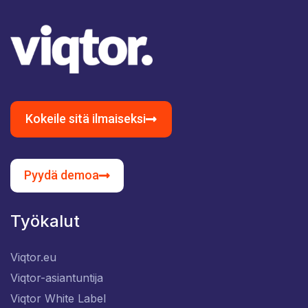
Kokeile sitä ilmaiseksi
Pyydä demoa
Työkalut
Viqtor.eu
Viqtor-asiantuntija
Viqtor White Label