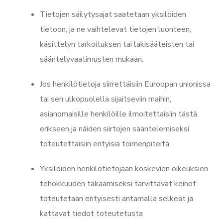
Tietojen säilytysajat saatetaan yksilöiden
tietoon, ja ne vaihtelevat tietojen luonteen,
käsittelyn tarkoituksen tai lakisääteisten tai
sääntelyvaatimusten mukaan.
Jos henkilötietoja siirrettäisiin Euroopan unionissa
tai sen ulkopuolella sijaitseviin maihin,
asianomaisille henkilöille ilmoitettaisiin tästä
erikseen ja näiden siirtojen sääntelemiseksi
toteutettaisiin erityisiä toimenpiteitä.
Yksilöiden henkilötietojaan koskevien oikeuksien
tehokkuuden takaamiseksi tarvittavat keinot
toteutetaan erityisesti antamalla selkeät ja
kattavat tiedot toteutetusta