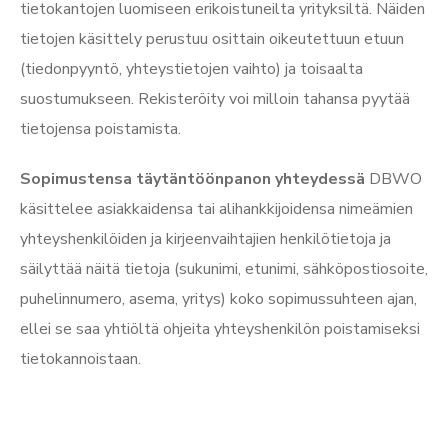
tietokantojen luomiseen erikoistuneilta yrityksiltä. Näiden
tietojen käsittely perustuu osittain oikeutettuun etuun
(tiedonpyyntö, yhteystietojen vaihto) ja toisaalta
suostumukseen. Rekisteröity voi milloin tahansa pyytää
tietojensa poistamista.
Sopimustensa täytäntöönpanon yhteydessä
DBWO
käsittelee asiakkaidensa tai alihankkijoidensa nimeämien
yhteyshenkilöiden ja kirjeenvaihtajien henkilötietoja ja
säilyttää näitä tietoja (sukunimi, etunimi, sähköpostiosoite,
puhelinnumero, asema, yritys) koko sopimussuhteen ajan,
ellei se saa yhtiöltä ohjeita yhteyshenkilön poistamiseksi
tietokannoistaan.