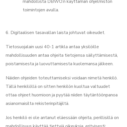
mahdollista DBWO:n käyttämän ohjelmiston
toimintojen avulla.
6. Digitaalisen tasavallan laista johtuvat oikeudet.
Tietosuojalain uusi 40-1 artikla antaa yksilöille
mahdollisuuden antaa ohjeita tietojensa säilyttämisestä,
poistamisesta ja luovuttamisesta kuolemansa jälkeen.
Näiden ohjeiden toteuttamiseksi voidaan nimetä henkilö.
Tällä henkilöllä on sitten henkilön kuoltua valtuudet
ottaa ohjeet huomioon ja pyytää niiden täytäntöönpanoa
asianomaisilta rekisterinpitäjiltä.
Jos henkilö ei ole antanut eläessään ohjeita, perillisillä on
mahdollisuus käyttää tiettyjä oikeuksia, erityisesti: