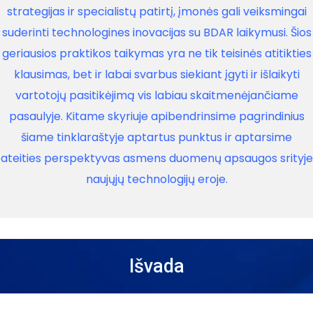
strategijas ir specialistų patirtį, įmonės gali veiksmingai
suderinti technologines inovacijas su BDAR laikymusi. Šios
geriausios praktikos taikymas yra ne tik teisinės atitikties
klausimas, bet ir labai svarbus siekiant įgyti ir išlaikyti
vartotojų pasitikėjimą vis labiau skaitmenėjančiame
pasaulyje. Kitame skyriuje apibendrinsime pagrindinius
šiame tinklaraštyje aptartus punktus ir aptarsime
ateities perspektyvas asmens duomenų apsaugos srityje
naujųjų technologijų eroje.
Išvada