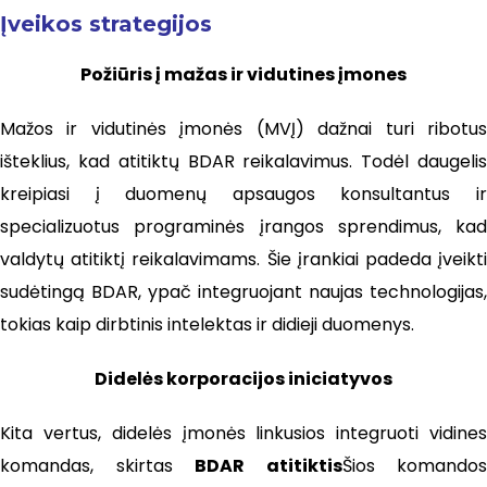
Įveikos strategijos
Požiūris į mažas ir vidutines įmones
Mažos ir vidutinės įmonės (MVĮ) dažnai turi ribotus
išteklius, kad atitiktų BDAR reikalavimus. Todėl daugelis
kreipiasi į duomenų apsaugos konsultantus ir
specializuotus programinės įrangos sprendimus, kad
valdytų atitiktį reikalavimams. Šie įrankiai padeda įveikti
sudėtingą BDAR, ypač integruojant naujas technologijas,
tokias kaip dirbtinis intelektas ir didieji duomenys.
Didelės korporacijos iniciatyvos
Kita vertus, didelės įmonės linkusios integruoti vidines
komandas, skirtas
BDAR atitiktis
Šios komandos