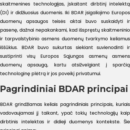
skaitmenines technologijas, įskaitant dirbtinį intelektą
(DI) ir didžiuosius duomenis. Iki BDAR įsigaliojimo Europos
duomenų apsaugos teisės aktai buvo suskaidyti ir
pasenę, dažnai nepakankami, kad išspręstų skaitmeninio
ir tarpvalstybinio asmens duomenų tvarkymo keliamus
iššūkius. BDAR buvo sukurtas siekiant suvienodinti ir
sustiprinti visų Europos Sąjungos asmenų asmens
duomenų apsaugą, kartu atsižvelgiant į sparčią
technologinę plėtrą ir jos poveikį privatumui.
Pagrindiniai BDAR principai
BDAR grindžiamas keliais pagrindiniais principais, kuriais
vadovaujamasi jį taikant, ypač tokių technologijų kaip
dirbtinis intelektas ir didieji duomenys kontekste. Šie