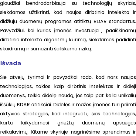
glaudžiai bendradarbiauja su technologijų skyriais,
siekdamos užtikrinti, kad naujos dirbtinio intelekto ir
didžiųjų duomenų programos atitiktų BDAR standartus.
Pavyzdžiui, kai kurios įmonės investuoja į paaiškinamų
dirbtinio intelekto algoritmų kūrimą, siekdamos padidinti
skaidrumą ir sumažinti šališkumo riziką.
Išvada
Šie atvejų tyrimai ir pavyzdžiai rodo, kad nors naujos
technologijos, tokios kaip dirbtinis intelektas ir didieji
duomenys, teikia didelę naudą, jos taip pat kelia unikalių
iššūkių BDAR atitikčiai. Didelės ir mažos įmonės turi priimti
aktyvias strategijas, kad integruotų šias technologijas,
kartu laikydamosi griežtų duomenų apsaugos
reikalavimų. Kitame skyriuje nagrinėsime sprendimus ir