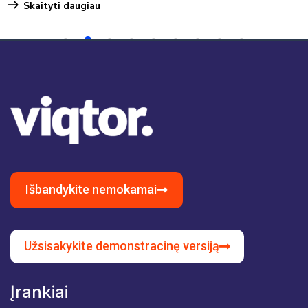
Skaityti daugiau
1
2
3
4
5
6
7
8
9
Išbandykite nemokamai
Užsisakykite demonstracinę versiją
Įrankiai