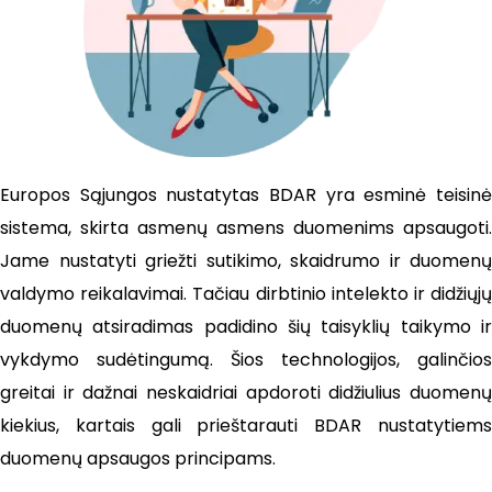
Europos Sąjungos nustatytas BDAR yra esminė teisinė
sistema, skirta asmenų asmens duomenims apsaugoti.
Jame nustatyti griežti sutikimo, skaidrumo ir duomenų
valdymo reikalavimai. Tačiau dirbtinio intelekto ir didžiųjų
duomenų atsiradimas padidino šių taisyklių taikymo ir
vykdymo sudėtingumą. Šios technologijos, galinčios
greitai ir dažnai neskaidriai apdoroti didžiulius duomenų
kiekius, kartais gali prieštarauti BDAR nustatytiems
duomenų apsaugos principams.