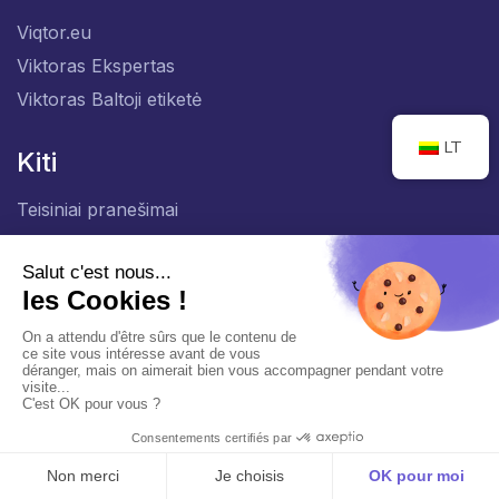
Viqtor.eu
Viktoras Ekspertas
Viktoras Baltoji etiketė
LT
Kiti
Teisiniai pranešimai
Privatumo politika
Puslapiai
Apie mus
Sprendimai
Teisinė stebėsena
Dienoraštis
Iššifravimas