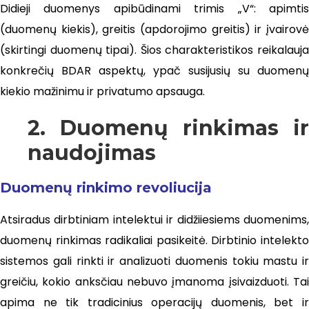
Didieji duomenys apibūdinami trimis „V“: apimtis
(duomenų kiekis), greitis (apdorojimo greitis) ir įvairovė
(skirtingi duomenų tipai). Šios charakteristikos reikalauja
konkrečių BDAR aspektų, ypač susijusių su duomenų
kiekio mažinimu ir privatumo apsauga.
2. Duomenų rinkimas ir
naudojimas
Duomenų rinkimo revoliucija
Atsiradus dirbtiniam intelektui ir didžiiesiems duomenims,
duomenų rinkimas radikaliai pasikeitė. Dirbtinio intelekto
sistemos gali rinkti ir analizuoti duomenis tokiu mastu ir
greičiu, kokio anksčiau nebuvo įmanoma įsivaizduoti. Tai
apima ne tik tradicinius operacijų duomenis, bet ir