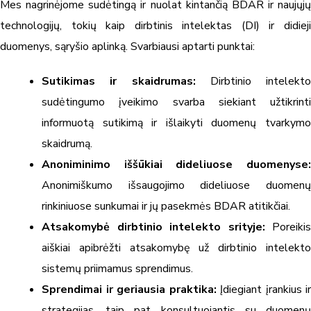
Mes nagrinėjome sudėtingą ir nuolat kintančią BDAR ir naujųjų
technologijų, tokių kaip dirbtinis intelektas (DI) ir didieji
duomenys, sąryšio aplinką. Svarbiausi aptarti punktai:
Sutikimas ir skaidrumas:
Dirbtinio intelekto
sudėtingumo įveikimo svarba siekiant užtikrinti
informuotą sutikimą ir išlaikyti duomenų tvarkymo
skaidrumą.
Anoniminimo iššūkiai dideliuose duomenyse:
Anonimiškumo išsaugojimo dideliuose duomenų
rinkiniuose sunkumai ir jų pasekmės BDAR atitikčiai.
Atsakomybė dirbtinio intelekto srityje:
Poreikis
aiškiai apibrėžti atsakomybę už dirbtinio intelekto
sistemų priimamus sprendimus.
Sprendimai ir geriausia praktika:
Įdiegiant įrankius ir
strategijas, taip pat konsultuojantis su duomenų