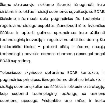
Šiame straipsnyje siekiame išsamiai išnagrinėti, kaip
dirbtinis intelektas ir didieji duomenys sąveikauja su BDAR.
Sieksime informuoti apie pagrindinius šio techninio ir
reguliavimo dialogo aspektus, išanalizuoti iš to kylančius
iššūkius ir aptarti galimus sprendimus, kaip užtikrinti
technologinių inovacijų ir reguliavimo atitikties darną. Šio
tinklaraščio tikslas – pateikti aiškų ir išsamų naujųjų
technologijų poveikio asmens duomenų apsaugai pagal
BDAR supratimą.
Tolesniuose skyriuose aptarsime BDAR kontekstą ir
pagrindinius principus, išnagrinėsime dirbtinio intelekto ir
didžiųjų duomenų keliamus iššūkius ir ieškosime strategijų,
kaip suderinti technologinę pažangą su asmens
duomenų apsauga. Prisijunkite prie mūsų ir kartu