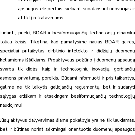
apsaugos ekspertais, siekiant subalansuoti inovacijas ir
atitiktį reikalavimams.
Judant į priekį, BDAR ir besiformuojančių technologijų dinamika
toliau keisis. Tikėtina, kad pamatysime naujas BDAR gaires,
specialiai pritaikytas dirbtinio intelekto ir didžiųjų duomenų
keliamiems iššūkiams. Proaktyvaus požiūrio į duomenų apsaugą
svarba tik didės, kaip ir technologinių inovacijų, gerbiančių
asmens privatumą, poreikis. Būdami informuoti ir prisitaikantys,
galime ne tik laikytis galiojančių reglamentų, bet ir sudaryti
sąlygas etiškam ir atsakingam besiformuojančių technologijų
naudojimui.
Jūsų aktyvus dalyvavimas šiame pokalbyje yra ne tik laukiamas,
bet ir būtinas norint sėkmingai orientuotis duomenų apsaugos