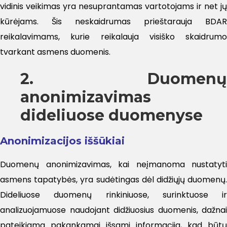
vidinis veikimas yra nesuprantamas vartotojams ir net jų
kūrėjams. Šis neskaidrumas prieštarauja BDAR
reikalavimams, kurie reikalauja visiško skaidrumo
tvarkant asmens duomenis.
2. Duomenų
anonimizavimas
dideliuose duomenyse
Anonimizacijos iššūkiai
Duomenų anonimizavimas, kai neįmanoma nustatyti
asmens tapatybės, yra sudėtingas dėl didžiųjų duomenų.
Dideliuose duomenų rinkiniuose, surinktuose ir
analizuojamuose naudojant didžiuosius duomenis, dažnai
pateikiama pakankamai išsami informacija, kad būtų