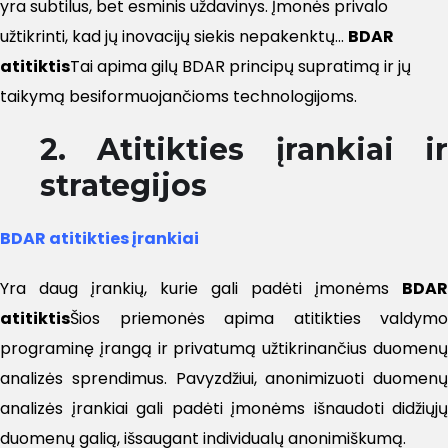
yra subtilus, bet esminis uždavinys. Įmonės privalo
užtikrinti, kad jų inovacijų siekis nepakenktų...
BDAR
atitiktis
Tai apima gilų BDAR principų supratimą ir jų
taikymą besiformuojančioms technologijoms.
2. Atitikties įrankiai ir
strategijos
BDAR atitikties įrankiai
Yra daug įrankių, kurie gali padėti įmonėms
BDAR
atitiktis
Šios priemonės apima atitikties valdymo
programinę įrangą ir privatumą užtikrinančius duomenų
analizės sprendimus. Pavyzdžiui, anonimizuoti duomenų
analizės įrankiai gali padėti įmonėms išnaudoti didžiųjų
duomenų galią, išsaugant individualų anonimiškumą.