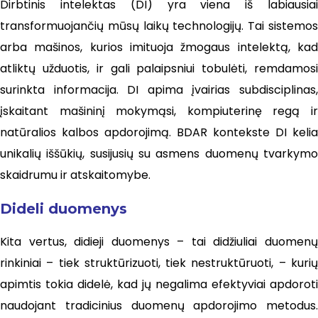
Dirbtinis intelektas (DI) yra viena iš labiausiai
transformuojančių mūsų laikų technologijų. Tai sistemos
arba mašinos, kurios imituoja žmogaus intelektą, kad
atliktų užduotis, ir gali palaipsniui tobulėti, remdamosi
surinkta informacija. DI apima įvairias subdisciplinas,
įskaitant mašininį mokymąsi, kompiuterinę regą ir
natūralios kalbos apdorojimą. BDAR kontekste DI kelia
unikalių iššūkių, susijusių su asmens duomenų tvarkymo
skaidrumu ir atskaitomybe.
Dideli duomenys
Kita vertus, didieji duomenys – tai didžiuliai duomenų
rinkiniai – tiek struktūrizuoti, tiek nestruktūruoti, – kurių
apimtis tokia didelė, kad jų negalima efektyviai apdoroti
naudojant tradicinius duomenų apdorojimo metodus.