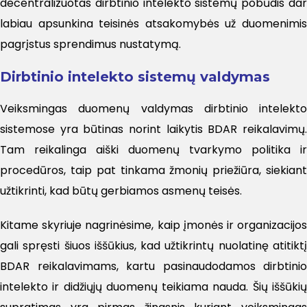
decentralizuotas dirbtinio intelekto sistemų pobūdis dar
labiau apsunkina teisinės atsakomybės už duomenimis
pagrįstus sprendimus nustatymą.
Dirbtinio intelekto sistemų valdymas
Veiksmingas duomenų valdymas dirbtinio intelekto
sistemose yra būtinas norint laikytis BDAR reikalavimų.
Tam reikalinga aiški duomenų tvarkymo politika ir
procedūros, taip pat tinkama žmonių priežiūra, siekiant
užtikrinti, kad būtų gerbiamos asmenų teisės.
Kitame skyriuje nagrinėsime, kaip įmonės ir organizacijos
gali spręsti šiuos iššūkius, kad užtikrintų nuolatinę atitiktį
BDAR reikalavimams, kartu pasinaudodamos dirbtinio
intelekto ir didžiųjų duomenų teikiama nauda. Šių iššūkių