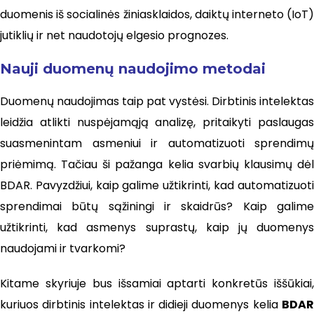
duomenis iš socialinės žiniasklaidos, daiktų interneto (IoT)
jutiklių ir net naudotojų elgesio prognozes.
Nauji duomenų naudojimo metodai
Duomenų naudojimas taip pat vystėsi. Dirbtinis intelektas
leidžia atlikti nuspėjamąją analizę, pritaikyti paslaugas
suasmenintam asmeniui ir automatizuoti sprendimų
priėmimą. Tačiau ši pažanga kelia svarbių klausimų dėl
BDAR. Pavyzdžiui, kaip galime užtikrinti, kad automatizuoti
sprendimai būtų sąžiningi ir skaidrūs? Kaip galime
užtikrinti, kad asmenys suprastų, kaip jų duomenys
naudojami ir tvarkomi?
Kitame skyriuje bus išsamiai aptarti konkretūs iššūkiai,
kuriuos dirbtinis intelektas ir didieji duomenys kelia
BDAR