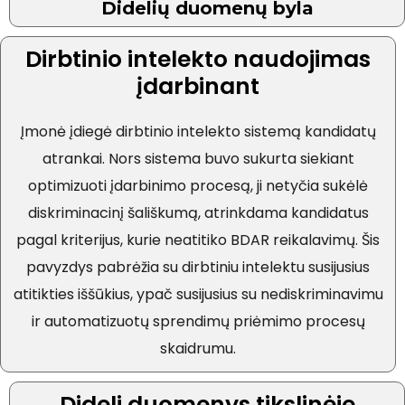
Didelių duomenų byla
Dirbtinio intelekto naudojimas
įdarbinant
Įmonė įdiegė dirbtinio intelekto sistemą kandidatų
atrankai. Nors sistema buvo sukurta siekiant
optimizuoti įdarbinimo procesą, ji netyčia sukėlė
diskriminacinį šališkumą, atrinkdama kandidatus
pagal kriterijus, kurie neatitiko BDAR reikalavimų. Šis
pavyzdys pabrėžia su dirbtiniu intelektu susijusius
atitikties iššūkius, ypač susijusius su nediskriminavimu
ir automatizuotų sprendimų priėmimo procesų
skaidrumu.
Dideli duomenys tikslinėje