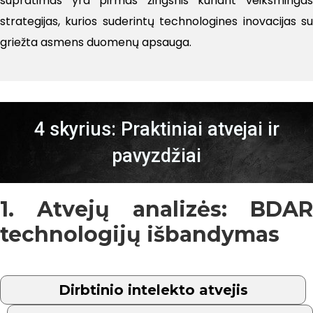
supratimas yra pirmas žingsnis kuriant veiksmingas
strategijas, kurios suderintų technologines inovacijas su
griežta asmens duomenų apsauga.
4 skyrius: Praktiniai atvejai ir
pavyzdžiai
1. Atvejų analizės: BDAR
technologijų išbandymas
Dirbtinio intelekto atvejis