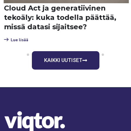
Cloud Act ja generatiivinen
tekoäly: kuka todella päättää,
missä datasi sijaitsee?
Lue lisää
1
2
3
4
5
6
7
8
9
KAIKKI UUTISET