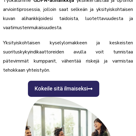
Työkalumme
GDPR-alihankkija
yksinkertaistaa ja optimoi
arviointiprosessia, jolloin saat selkeän ja yksityiskohtaisen
kuvan alihankkijoidesi taidoista, luotettavuudesta ja
vaatimustenmukaisuudesta.
Yksityiskohtaisen kyselylomakkeen ja keskeisten
suorituskykyindikaattoreiden avulla voit tunnistaa
pätevimmät kumppanit, vähentää riskejä ja varmistaa
tehokkaan yhteistyön.
Kokeile sitä ilmaiseksi