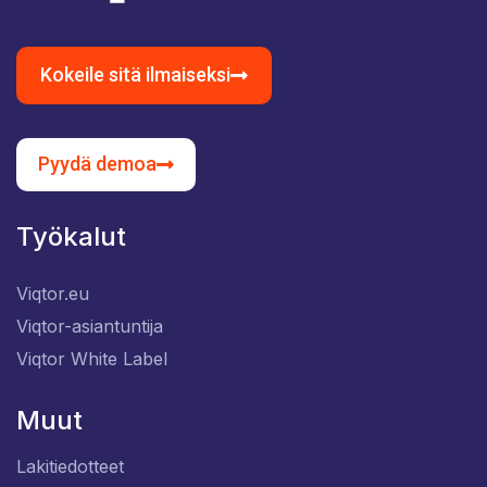
Kokeile sitä ilmaiseksi
Pyydä demoa
Työkalut
Viqtor.eu
Viqtor-asiantuntija
Viqtor White Label
Muut
Lakitiedotteet