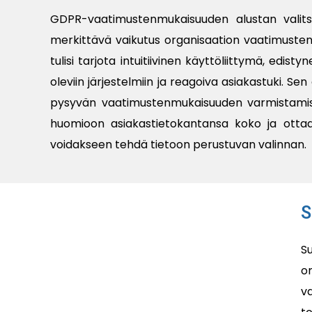
GDPR-vaatimustenmukaisuuden alustan valitse
merkittävä vaikutus organisaation vaatimusten
tulisi tarjota intuitiivinen käyttöliittymä, edi
oleviin järjestelmiin ja reagoiva asiakastuki. 
pysyvän vaatimustenmukaisuuden varmistamiseks
huomioon asiakastietokantansa koko ja ottaa
voidakseen tehdä tietoon perustuvan valinnan.
S
S
o
v