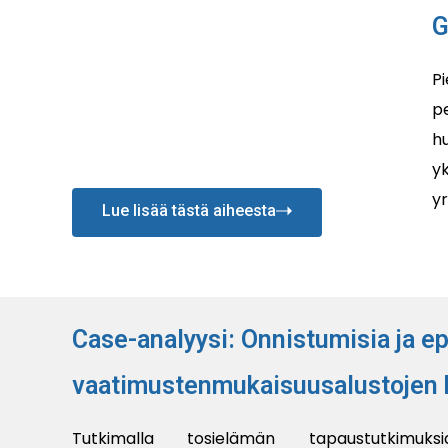
G
Pi
p
h
y
yr
Lue lisää tästä aiheesta
Case-analyysi: Onnistumisia ja 
vaatimustenmukaisuusalustojen 
Tutkimalla tosielämän tapaustutkim