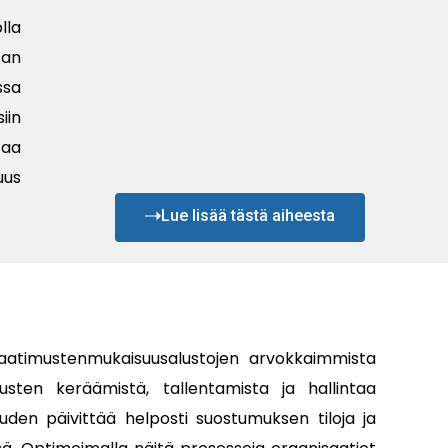
lla
tan
ssa
iin
taa
uus
Lue lisää tästä aiheesta
aatimustenmukaisuusalustojen arvokkaimmista
usten keräämistä, tallentamista ja hallintaa
uden päivittää helposti suostumuksen tiloja ja