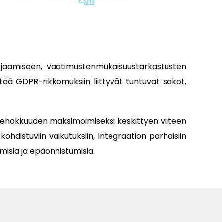
ojaamiseen, vaatimustenmukaisuustarkastusten
tää GDPR-rikkomuksiin liittyvät tuntuvat sakot,
 tehokkuuden maksimoimiseksi keskittyen viiteen
hdistuviin vaikutuksiin, integraation parhaisiin
misia ja epäonnistumisia.