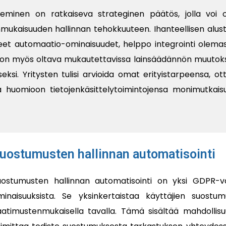
minen on ratkaiseva strateginen päätös, jolla voi o
mukaisuuden hallinnan tehokkuuteen. Ihanteellisen alus
styneet automaatio-ominaisuudet, helppo integrointi olema
Sen on myös oltava mukautettavissa lainsäädännön muutoks
i. Yritysten tulisi arvioida omat erityistarpeensa, ot
 huomioon tietojenkäsittelytoimintojensa monimutkais
uostumusten hallinnan automatisointi
uostumusten hallinnan automatisointi on yksi GDPR-v
minaisuuksista. Se yksinkertaistaa käyttäjien suostum
aatimustenmukaisella tavalla. Tämä sisältää mahdollisu