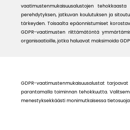
vaatimustenmukaisuusalustojen tehokkaasta k
perehdytyksen, jatkuvan koulutuksen ja sitou
tärkeyden. Toisaalta epäonnistumiset korostav
GDPR-vaatimusten riittämätöntä ymmärtämis
organisaatioille, jotka haluavat maksimoida G
GDPR-vaatimustenmukaisuusalustat tarjoavat yr
parantamalla toiminnan tehokkuutta. Valitsemal
menestyksekkäästi monimutkaisessa tietosuojaymp