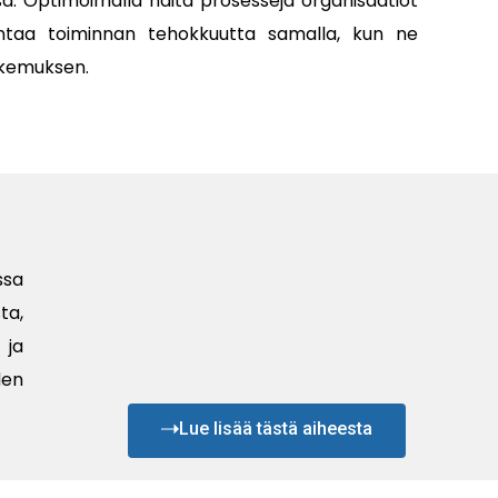
ä. Optimoimalla näitä prosesseja organisaatiot
antaa toiminnan tehokkuutta samalla, kun ne
okemuksen.
ssa
ta,
 ja
den
Lue lisää tästä aiheesta