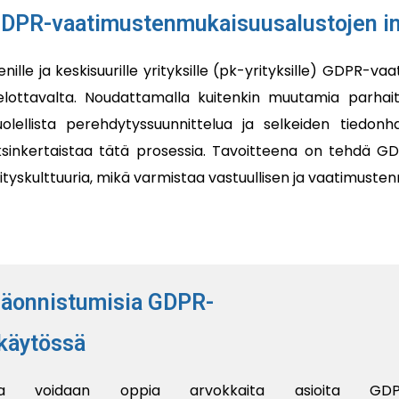
DPR-vaatimustenmukaisuusalustojen in
enille ja keskisuurille yrityksille (pk-yrityksille) GDPR-
elottavalta. Noudattamalla kuitenkin muutamia parhaita
uolellista perehdytyssuunnittelua ja selkeiden tiedonha
ksinkertaistaa tätä prosessia. Tavoitteena on tehdä 
ityskulttuuria, mikä varmistaa vastuullisen ja vaatimustenm
epäonnistumisia GDPR-
käytössä
uksia voidaan oppia arvokkaita asioita GDP