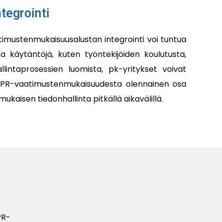
tegrointi
vaatimustenmukaisuusalustan integrointi voi tuntua
 käytäntöjä, kuten työntekijöiden koulutusta,
llintaprosessien luomista, pk-yritykset voivat
GDPR-vaatimustenmukaisuudesta olennainen osa
ukaisen tiedonhallinta pitkällä aikavälillä.
R-