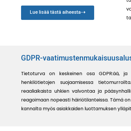
t
v
Lue lisää tästä aiheesta
t
GDPR-vaatimustenmukaisuusalust
Tietoturva on keskeinen osa GDPR:ää, ja v
henkilötietojen suojaamisessa tietomurroilt
reaaliaikaista uhkien valvontaa ja pääsynhal
reagoimaan nopeasti häiriötilanteissa. Tämä 
kannalta myös asiakkaiden luottamuksen ylläpit