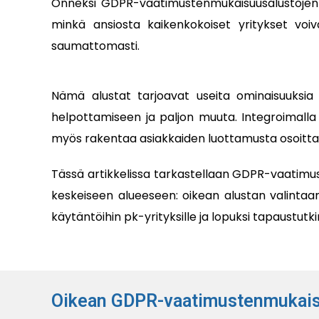
Onneksi GDPR-vaatimustenmukaisuusalustojen t
minkä ansiosta kaikenkokoiset yritykset voi
saumattomasti.
Nämä alustat tarjoavat useita ominaisuuksia
helpottamiseen ja paljon muuta. Integroimalla 
myös rakentaa asiakkaiden luottamusta osoittam
Tässä artikkelissa tarkastellaan GDPR-vaatimus
keskeiseen alueeseen: oikean alustan valintaan,
käytäntöihin pk-yrityksille ja lopuksi tapaustut
Oikean GDPR-vaatimustenmukaisuu