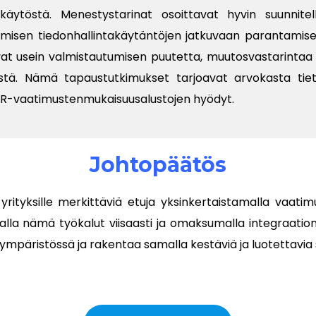
äytöstä. Menestystarinat osoittavat hyvin suunnitel
tumisen tiedonhallintakäytäntöjen jatkuvaan parantamis
at usein valmistautumisen puutetta, muutosvastarintaa 
tä. Nämä tapaustutkimukset tarjoavat arvokasta tie
DPR-vaatimustenmukaisuusalustojen hyödyt.
Johtopäätös
ityksille merkittäviä etuja yksinkertaistamalla vaatim
la nämä työkalut viisaasti ja omaksumalla integraation
äristössä ja rakentaa samalla kestäviä ja luotettavia su