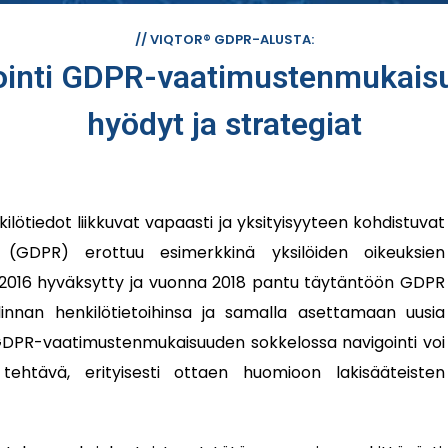
// VIQTOR® GDPR-ALUSTA:
nti GDPR-vaatimustenmukaisuus
hyödyt ja strategiat
ilötiedot liikkuvat vapaasti ja yksityisyyteen kohdistuvat
s (GDPR) erottuu esimerkkinä yksilöiden oikeuksien
 2016 hyväksytty ja vuonna 2018 pantu täytäntöön GDPR
innan henkilötietoihinsa ja samalla asettamaan uusia
le. GDPR-vaatimustenmukaisuuden sokkelossa navigointi voi
a tehtävä, erityisesti ottaen huomioon lakisääteisten