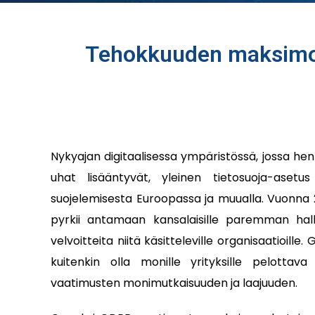
Tehokkuuden maksimoi
Nykyajan digitaalisessa ympäristössä, jossa henk
uhat lisääntyvät, yleinen tietosuoja-asetu
suojelemisesta Euroopassa ja muualla. Vuonna
pyrkii antamaan kansalaisille paremman hall
velvoitteita niitä käsitteleville organisaatioil
kuitenkin olla monille yrityksille pelottav
vaatimusten monimutkaisuuden ja laajuuden.