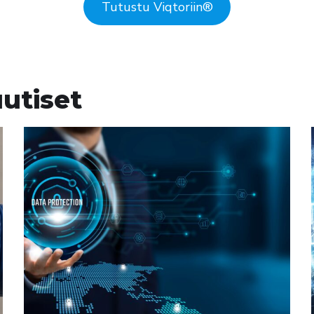
Tutustu Viqtoriin
®
utiset