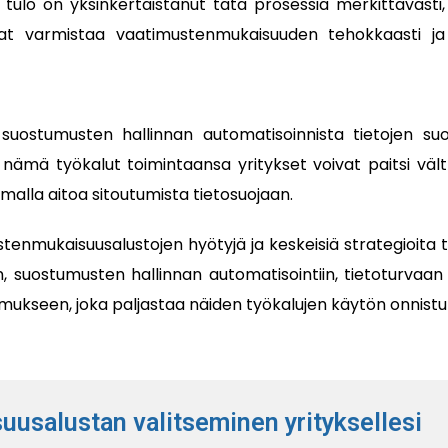
ulo on yksinkertaistanut tätä prosessia merkittävästi,
vat varmistaa vaatimustenmukaisuuden tehokkaasti ja
 suostumusten hallinnan automatisoinnista tietojen su
nämä työkalut toimintaansa yritykset voivat paitsi vält
alla aitoa sitoutumista tietosuojaan.
tenmukaisuusalustojen hyötyjä ja keskeisiä strategioita
 suostumusten hallinnan automatisointiin, tietoturvaan ko
kimukseen, joka paljastaa näiden työkalujen käytön onnistu
salustan valitseminen yrityksellesi