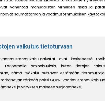
oimittaa todiste suostumuksesta tarkastuksen yhteydess
oivat vähentää manuaalisten virheiden riskiä ja par
arjoavat saumattoman ja vaatimustenmukaisen käyttök
ojen vaikutus tietoturvaan
aatimustenmukaisuusalustat ovat keskeisessä rooli
a. Tarjoamalla ominaisuuksia, kuten tietojen salaus
lintaa, nämä työkalut auttavat estämään tietomurtoja
on ratkaisevan tärkeää paitsi GDPR-vaatimustenmukaisuu
ämiseksi ja yrityksen maineen suojaamiseksi.