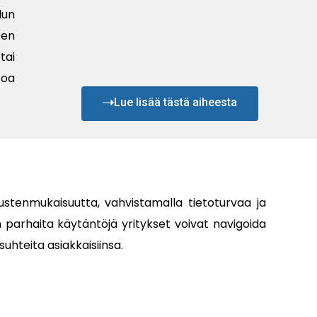
lun
een
tai
toa
Lue lisää tästä aiheesta
ustenmukaisuutta, vahvistamalla tietoturvaa ja
 parhaita käytäntöjä yritykset voivat navigoida
hteita asiakkaisiinsa.