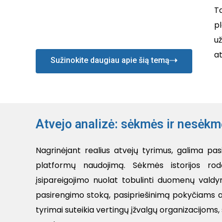
T
p
už
at
Sužinokite daugiau apie šią temą
Atvejo analizė: sėkmės ir nesėkm
Nagrinėjant realius atvejų tyrimus, galima p
platformų naudojimą. Sėkmės istorijos ro
įsipareigojimo nuolat tobulinti duomenų valdy
pasirengimo stoką, pasipriešinimą pokyčiams 
tyrimai suteikia vertingų įžvalgų organizacijoms