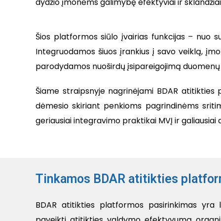
dydžio įmonėms galimybę efektyviai ir sklandžiai už
Šios platformos siūlo įvairias funkcijas – nuo
Integruodamos šiuos įrankius į savo veiklą, įmonė
parodydamos nuoširdų įsipareigojimą duomenų 
Šiame straipsnyje nagrinėjami BDAR atitikties p
dėmesio skiriant penkioms pagrindinėms sriti
geriausiai integravimo praktikai MVĮ ir galiausiai
Tinkamos BDAR atitikties platfor
BDAR atitikties platformos pasirinkimas yra l
paveikti atitikties valdymo efektyvumą organiza