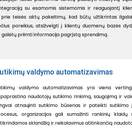
ntegraciją su esamomis sistemomis ir reaguojantį klie
prie teisės aktų pakeitimų, kad būtų užtikrintas ilgalai
čius poreikius, atsižvelgti į klientų duomenų bazės dydį
alėtų priimti informacija pagrįstą sprendimą.
utikimų valdymo automatizavimas
utikimų valdymo automatizavimas yra viena vertingia
upaprastina naudotojų sutikimo rinkimą, saugojimą ir va
engvai atnaujinti sutikimo būsenas ir pateikti sutikim
rocesus, organizacijos gali sumažinti rankinių klaidų 
tikrindamos sklandžią ir reikalavimus atitinkančią naudotoj