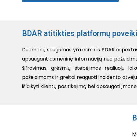
BDAR atitikties platformų povei
Duomenų saugumas yra esminis BDAR aspektas, o
apsaugant asmeninę informaciją nuo pažeidimų
šifravimas, grėsmių stebėjimas realiuoju la
pažeidimams ir greitai reaguoti incidento atveju. 
išlaikyti klientų pasitikėjimą bei apsaugoti įmonė
B
M