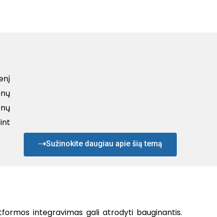
enį
enų
enų
int
Sužinokite daugiau apie šią temą
formos integravimas gali atrodyti bauginantis.