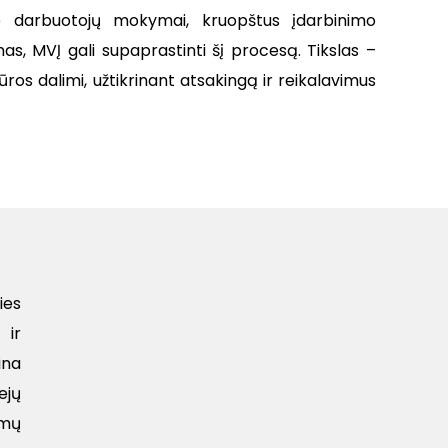
ip darbuotojų mokymai, kruopštus įdarbinimo
, MVĮ gali supaprastinti šį procesą. Tikslas –
ūros dalimi, užtikrinant atsakingą ir reikalavimus
ies
 ir
ina
ejų
rmų