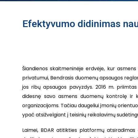
Efektyvumo didinimas naud
Šiandienos skaitmeninėje erdvėje, kur asmens d
privatumui, Bendrasis duomenų apsaugos reglame
jos ribų apsaugos pavyzdys. 2016 m. priimtas 
didesnę savo asmens duomenų kontrolę ir kar
organizacijoms. Tačiau daugeliui įmonių orientuot
ypač atsižvelgiant į teisinių reikalavimų sudėtin
Laimei, BDAR atitikties platformų atsiradimas