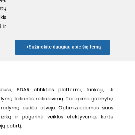
ntų
kis
 ir
Sužinokite daugiau apie šią temą
usių BDAR atitikties platformų funkcijų. Ji
ldymą laikantis reikalavimų. Tai apima galimybę
o įrodymą audito atveju. Optimizuodamos šiuos
riziką ir pagerinti veiklos efektyvumą, kartu
ų patirtį.