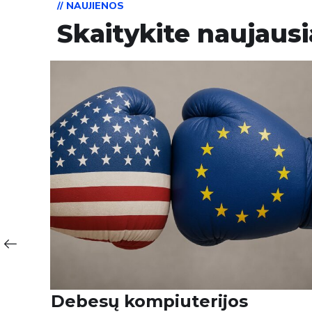
// NAUJIENOS
Skaitykite naujausi
agnostika,
Duomenų tvarkymo