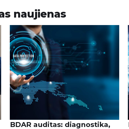
as naujienas
Verslo plėtra: duomen