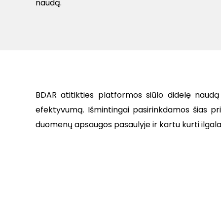
naudą.
BDAR atitikties platformos siūlo didelę naud
efektyvumą. Išmintingai pasirinkdamos šias pr
duomenų apsaugos pasaulyje ir kartu kurti ilgalai