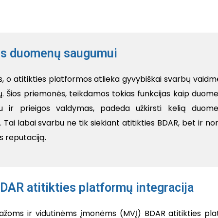
kis duomenų saugumui
 atitikties platformos atlieka gyvybiškai svarbų vaidm
. Šios priemonės, teikdamos tokias funkcijas kaip duom
iku ir prieigos valdymas, padeda užkirsti kelią duom
Tai labai svarbu ne tik siekiant atitikties BDAR, bet ir nor
s reputaciją.
DAR atitikties platformų integracija
ažoms ir vidutinėms įmonėms (MVĮ) BDAR atitikties plat