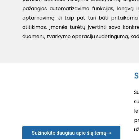
pažangias automatizavimo funkcijas, lengvą i
aptarnavimą. Ji taip pat turi būti pritaikoma 
atitikimas. Įmonės turėtų įvertinti savo konkre
duomenų tvarkymo operacijų sudėtingumą, kad g
S
S
s
l
p
už
Sužinokite daugiau apie šią temą