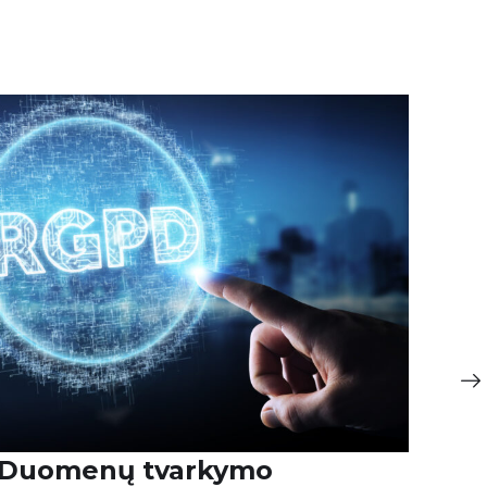
ų
Nepilnamečių apsauga