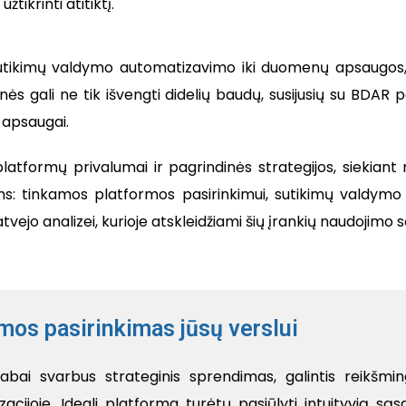
tikrinti atitiktį.
 sutikimų valdymo automatizavimo iki duomenų apsaugos, 
s gali ne tik išvengti didelių baudų, susijusių su BDAR paž
apsaugai.
latformų privalumai ir pagrindinės strategijos, siekiant
ms: tinkamos platformos pasirinkimui, sutikimų valdymo
 atvejo analizei, kurioje atskleidžiami šių įrankių naudojim
mos pasirinkimas jūsų verslui
abai svarbus strateginis sprendimas, galintis reikšmin
cijoje. Ideali platforma turėtų pasiūlyti intuityvią sąsa