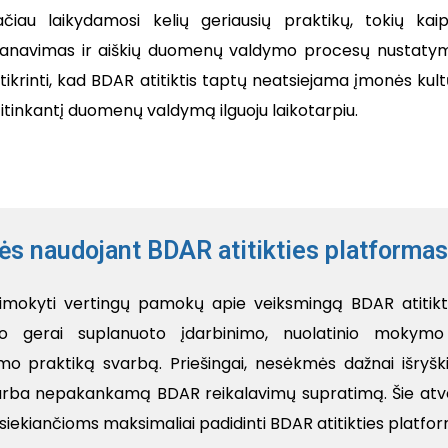
ačiau laikydamosi kelių geriausių praktikų, tokių ka
lanavimas ir aiškių duomenų valdymo procesų nustatymas
tikrinti, kad BDAR atitiktis taptų neatsiejama įmonės kult
itinkantį duomenų valdymą ilguoju laikotarpiu.
ės naudojant BDAR atitikties platformas
asimokyti vertingų pamokų apie veiksmingą BDAR atitikt
do gerai suplanuoto įdarbinimo, nuolatinio mokymo
mo praktiką svarbą. Priešingai, nesėkmės dažnai išryšk
arba nepakankamą BDAR reikalavimų supratimą. Šie atv
, siekiančioms maksimaliai padidinti BDAR atitikties platfo