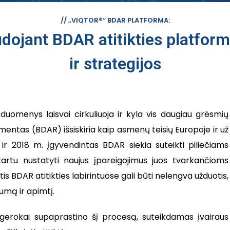
// „VIQTOR®“ BDAR PLATFORMA:
ojant BDAR atitikties platforma
ir strategijos
uomenys laisvai cirkuliuoja ir kyla vis daugiau grėsmių
ntas (BDAR) išsiskiria kaip asmenų teisių Europoje ir už
ir 2018 m. įgyvendintas BDAR siekia suteikti piliečiams
tu nustatyti naujus įpareigojimus juos tvarkančioms
is BDAR atitikties labirintuose gali būti nelengva užduotis,
gumą ir apimtį.
 gerokai supaprastino šį procesą, suteikdamas įvairaus