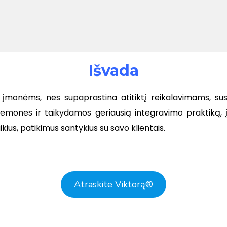
Išvada
ą įmonėms, nes supaprastina atitiktį reikalavimams, s
iemones ir taikydamos geriausią integravimo praktiką,
kius, patikimus santykius su savo klientais.
Atraskite Viktorą
®