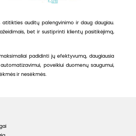
atitikties auditų palengvinimo ir daug daugiau.
eidimais, bet ir sustiprinti klientų pasitikėjimą,
 maksimaliai padidinti jų efektyvumą, daugiausia
 automatizavimui, poveikiui duomenų saugumui,
o sėkmės ir nesėkmės.
gai
ją,