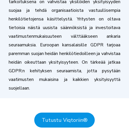
tarkoituksena on vahvistaa yksilöiden yksityisyyden
suojaa ja tehdä organisaatioista vastuullisempia
henkilötietojensa käsittelystä. Yritysten on oltava
tietoisia näistä uusista säännöksistä ja investoitava
vaatimustenmukaisuuteen välttääkseen ankaria
seuraamuksia. Euroopan kansalaisille GDPR tarjoaa
paremman suojan heidän henkilötiedoilleen ja vahvistaa
heidän oikeuttaan yksityisyyteen. On tärkeää jatkaa
GDPR:n kehityksen seuraamista, jotta pysytään
vaatimusten mukaisina ja kaikkien yksityisyyttä
suojellaan.
Tutustu Viqtoriin
®