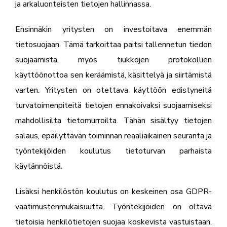
ja arkaluonteisten tietojen hallinnassa.
Ensinnäkin yritysten on investoitava enemmän
tietosuojaan. Tämä tarkoittaa paitsi tallennetun tiedon
suojaamista, myös tiukkojen protokollien
käyttöönottoa sen keräämistä, käsittelyä ja siirtämistä
varten. Yritysten on otettava käyttöön edistyneitä
turvatoimenpiteitä tietojen ennakoivaksi suojaamiseksi
mahdollisilta tietomurroilta. Tähän sisältyy tietojen
salaus, epäilyttävän toiminnan reaaliaikainen seuranta ja
työntekijöiden koulutus tietoturvan parhaista
käytännöistä.
Lisäksi henkilöstön koulutus on keskeinen osa GDPR-
vaatimustenmukaisuutta. Työntekijöiden on oltava
tietoisia henkilötietojen suojaa koskevista vastuistaan.