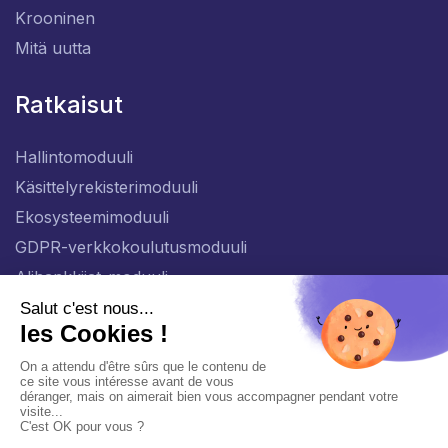
Krooninen
Mitä uutta
Ratkaisut
Hallintomoduuli
Käsittelyrekisterimoduuli
Ekosysteemimoduuli
GDPR-verkkokoulutusmoduuli
Alihankkijat-moduuli
FI
Yleinen henkilötietojen suojaa koskeva käytäntö
Henkilötietojen hallinta