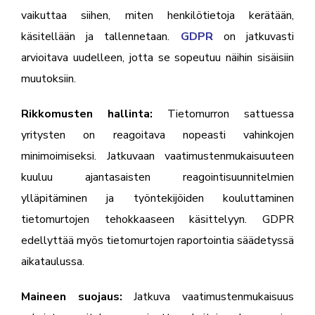
vaikuttaa siihen, miten henkilötietoja kerätään,
käsitellään ja tallennetaan.
GDPR
on jatkuvasti
arvioitava uudelleen, jotta se sopeutuu näihin sisäisiin
muutoksiin.
Rikkomusten hallinta:
Tietomurron sattuessa
yritysten on reagoitava nopeasti vahinkojen
minimoimiseksi. Jatkuvaan vaatimustenmukaisuuteen
kuuluu ajantasaisten reagointisuunnitelmien
ylläpitäminen ja työntekijöiden kouluttaminen
tietomurtojen tehokkaaseen käsittelyyn. GDPR
edellyttää myös tietomurtojen raportointia säädetyssä
aikataulussa.
Maineen suojaus:
Jatkuva vaatimustenmukaisuus