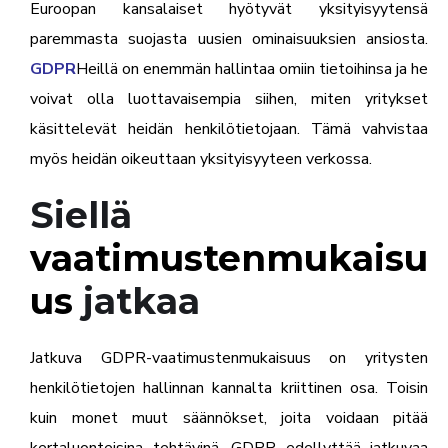
Euroopan kansalaiset hyötyvät yksityisyytensä
paremmasta suojasta uusien ominaisuuksien ansiosta.
GDPR
Heillä on enemmän hallintaa omiin tietoihinsa ja he
voivat olla luottavaisempia siihen, miten yritykset
käsittelevät heidän henkilötietojaan. Tämä vahvistaa
myös heidän oikeuttaan yksityisyyteen verkossa.
Siellä
vaatimustenmukaisu
us
jatkaa
Jatkuva GDPR-vaatimustenmukaisuus on yritysten
henkilötietojen hallinnan kannalta kriittinen osa. Toisin
kuin monet muut säännökset, joita voidaan pitää