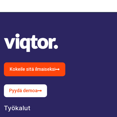
Kokeile sitä ilmaiseksi
Pyydä demoa
Työkalut