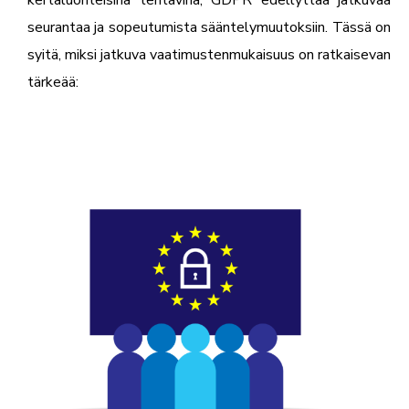
kertaluonteisina tehtävinä, GDPR edellyttää jatkuvaa
seurantaa ja sopeutumista sääntelymuutoksiin. Tässä on
syitä, miksi jatkuva vaatimustenmukaisuus on ratkaisevan
tärkeää: