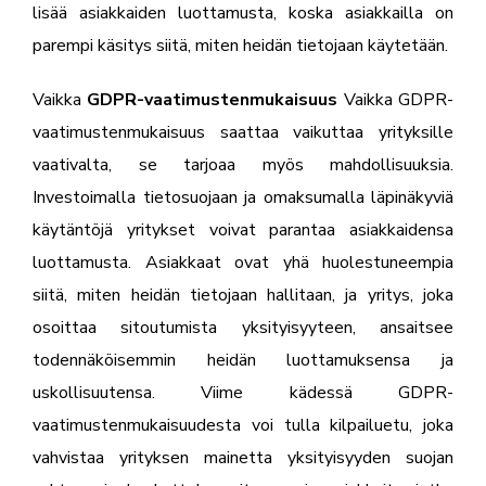
lisää asiakkaiden luottamusta, koska asiakkailla on
parempi käsitys siitä, miten heidän tietojaan käytetään.
Vaikka
GDPR-vaatimustenmukaisuus
Vaikka GDPR-
vaatimustenmukaisuus saattaa vaikuttaa yrityksille
vaativalta, se tarjoaa myös mahdollisuuksia.
Investoimalla tietosuojaan ja omaksumalla läpinäkyviä
käytäntöjä yritykset voivat parantaa asiakkaidensa
luottamusta. Asiakkaat ovat yhä huolestuneempia
siitä, miten heidän tietojaan hallitaan, ja yritys, joka
osoittaa sitoutumista yksityisyyteen, ansaitsee
todennäköisemmin heidän luottamuksensa ja
uskollisuutensa. Viime kädessä GDPR-
vaatimustenmukaisuudesta voi tulla kilpailuetu, joka
vahvistaa yrityksen mainetta yksityisyyden suojan