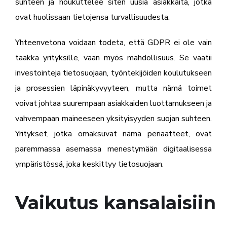
suhteen ja houkuttelee siten uusia asiakkaita, jotka
ovat huolissaan tietojensa turvallisuudesta.
Yhteenvetona voidaan todeta, että GDPR ei ole vain
taakka yrityksille, vaan myös mahdollisuus. Se vaatii
investointeja tietosuojaan, työntekijöiden koulutukseen
ja prosessien läpinäkyvyyteen, mutta nämä toimet
voivat johtaa suurempaan asiakkaiden luottamukseen ja
vahvempaan maineeseen yksityisyyden suojan suhteen.
Yritykset, jotka omaksuvat nämä periaatteet, ovat
paremmassa asemassa menestymään digitaalisessa
ympäristössä, joka keskittyy tietosuojaan.
Vaikutus kansalaisiin