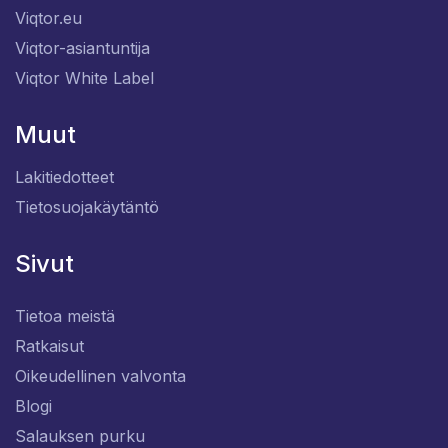
Viqtor.eu
Viqtor-asiantuntija
Viqtor White Label
Muut
Lakitiedotteet
Tietosuojakäytäntö
Sivut
Tietoa meistä
Ratkaisut
Oikeudellinen valvonta
Blogi
Salauksen purku