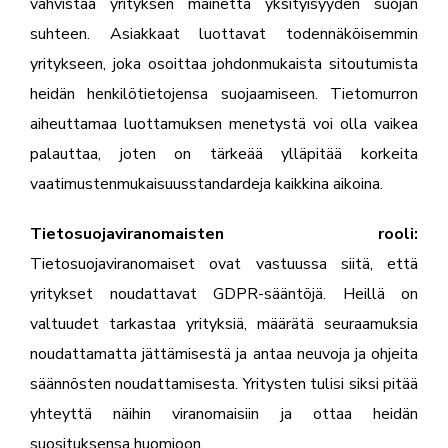
vahvistaa yrityksen mainetta yksityisyyden suojan
suhteen. Asiakkaat luottavat todennäköisemmin
yritykseen, joka osoittaa johdonmukaista sitoutumista
heidän henkilötietojensa suojaamiseen. Tietomurron
aiheuttamaa luottamuksen menetystä voi olla vaikea
palauttaa, joten on tärkeää ylläpitää korkeita
vaatimustenmukaisuusstandardeja kaikkina aikoina.
Tietosuojaviranomaisten rooli:
Tietosuojaviranomaiset ovat vastuussa siitä, että
yritykset noudattavat GDPR-sääntöjä. Heillä on
valtuudet tarkastaa yrityksiä, määrätä seuraamuksia
noudattamatta jättämisestä ja antaa neuvoja ja ohjeita
säännösten noudattamisesta. Yritysten tulisi siksi pitää
yhteyttä näihin viranomaisiin ja ottaa heidän
suosituksensa huomioon.