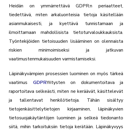
Heidän on ymmärrettävä GDPR:n periaatteet,
tiedettävä, miten arkaluonteisia tietoja käsitellään
asianmukaisesti, ja kyettävä tunnistamaan ja
ilmoittamaan mahdollisista tietoturvaloukkauksista.
Työntekijöiden tietoisuuden lisääminen on olennaista
riskien minimoimiseksi ja jatkuvan
vaatimustenmukaisuuden varmistamiseksi.
Läpinäkyvämpien prosessien luominen on myös tärkeä
vaatimus
GDPR
Yritysten on dokumentoitava ja
raportoitava selkeästi, miten ne keräävät, käsittelevät
ja tallentavat henkilötietoja. Tähän sisältyy
tietojenkäsittelytietojen kirjaaminen, läpinäkyvien
tietosuojakäytäntöjen luominen ja selkeä tiedonanto
siitä, mihin tarkoituksiin tietoja kerätään. Läpinäkyvyys