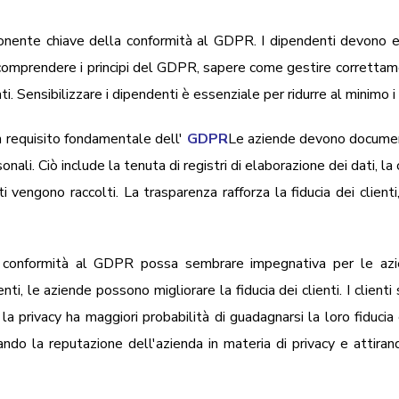
onente chiave della conformità al GDPR. I dipendenti devono es
comprendere i principi del GDPR, sapere come gestire correttamen
i. Sensibilizzare i dipendenti è essenziale per ridurre al minimo i 
un requisito fondamentale dell'
GDPR
Le aziende devono document
onali. Ciò include la tenuta di registri di elaborazione dei dati, la
dati vengono raccolti. La trasparenza rafforza la fiducia dei cli
onformità al GDPR possa sembrare impegnativa per le azien
ti, le aziende possono migliorare la fiducia dei clienti. I clien
a privacy ha maggiori probabilità di guadagnarsi la loro fiducia 
ndo la reputazione dell'azienda in materia di privacy e attirand