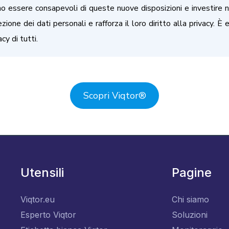
 essere consapevoli di queste nuove disposizioni e investire ne
zione dei dati personali e rafforza il loro diritto alla privacy. È
y di tutti.
Scopri Viqtor
®
Utensili
Pagine
Viqtor.eu
Chi siamo
Esperto Viqtor
Soluzioni