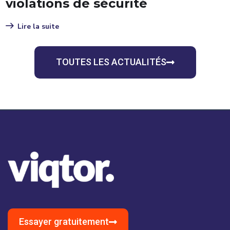
décide vraiment où dorment vo
données ?
Lire la suite
1
2
3
4
5
6
7
8
9
TOUTES LES ACTUALITÉS