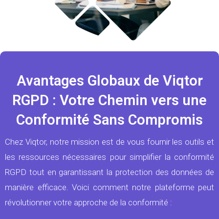
Avantages Globaux de Viqtor
RGPD : Votre Chemin vers une
Conformité Sans Compromis
Chez Viqtor, notre mission est de vous fournir les outils et
les ressources nécessaires pour simplifier la conformité
RGPD tout en garantissant la protection des données de
manière efficace. Voici comment notre plateforme peut
révolutionner votre approche de la conformité :