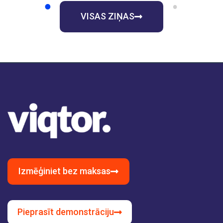
1
2
3
4
5
6
7
8
9
VISAS ZIŅAS
Izmēģiniet bez maksas
Pieprasīt demonstrāciju