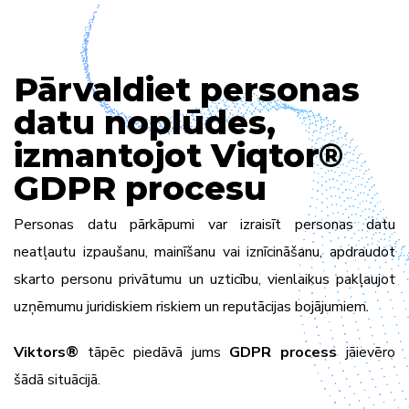
Pārvaldiet personas
datu noplūdes,
izmantojot Viqtor®
GDPR procesu
Personas datu pārkāpumi var izraisīt personas datu
neatļautu izpaušanu, mainīšanu vai iznīcināšanu, apdraudot
skarto personu privātumu un uzticību, vienlaikus pakļaujot
uzņēmumu juridiskiem riskiem un reputācijas bojājumiem.
Viktors
®
tāpēc piedāvā jums
GDPR process
jāievēro
šādā situācijā.