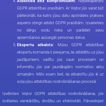
Atbilstība bez kompromisiem:
Nepiekāpieties
GDPR atbilstības prasībām. Ar Viqtor jūs varat būt
pārliecināti, ka katrs jūsu datu apstrādes prakses
aspekts stingri atbilst GDPR prasībām. Izvairieties
no dārgu sodu riska un parādiet savu
apņemšanos aizsargāt personas datus.
Ekspertu atbalsts:
Mūsu GDPR atbilstības
ekspertu komanda ir pieejama, lai atbildētu uz jūsu
jautājumiem, vadītu jūs cauri procesam un
informētu jūs par jaunākajām normatīvo aktu
izmaiņām. Mēs esam šeit, lai atbalstītu jūs ik uz
soļa jūsu atbilstības nodrošināšanas procesā.
Izvēloties Viqtor GDPR atbilstības nodrošināšanai, jūs
izvēlaties vienkāršību, drošību un efektivitāti. Pārveidojiet