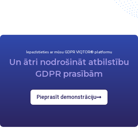
Iepazīstieties ar mūsu GDPR VIQTOR® platformu
Un ātri nodrošināt atbilstību
GDPR prasībām
Pieprasīt demonstrāciju