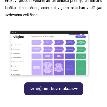
Efektīvi procesi veicina arī darbinieku prasmju un iemaņu
labāku izmantošanu, sniedzot viņiem skaidras vadlīnijas
uzdevumu veikšanai.
Izmēģiniet bez maksas