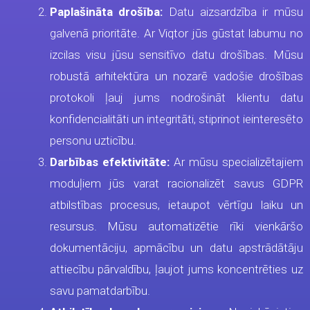
Paplašināta drošība:
Datu aizsardzība ir mūsu
galvenā prioritāte. Ar Viqtor jūs gūstat labumu no
izcilas visu jūsu sensitīvo datu drošības. Mūsu
robustā arhitektūra un nozarē vadošie drošības
protokoli ļauj jums nodrošināt klientu datu
konfidencialitāti un integritāti, stiprinot ieinteresēto
personu uzticību.
Darbības efektivitāte:
Ar mūsu specializētajiem
moduļiem jūs varat racionalizēt savus GDPR
atbilstības procesus, ietaupot vērtīgu laiku un
resursus. Mūsu automatizētie rīki vienkāršo
dokumentāciju, apmācību un datu apstrādātāju
attiecību pārvaldību, ļaujot jums koncentrēties uz
savu pamatdarbību.