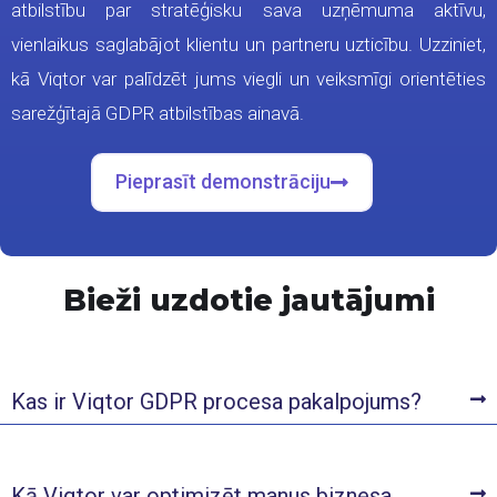
atbilstību par stratēģisku sava uzņēmuma aktīvu,
vienlaikus saglabājot klientu un partneru uzticību. Uzziniet,
kā Viqtor var palīdzēt jums viegli un veiksmīgi orientēties
sarežģītajā GDPR atbilstības ainavā.
Pieprasīt demonstrāciju
Bieži uzdotie jautājumi
Kas ir Viqtor GDPR procesa pakalpojums?
Kā Viqtor var optimizēt manus biznesa