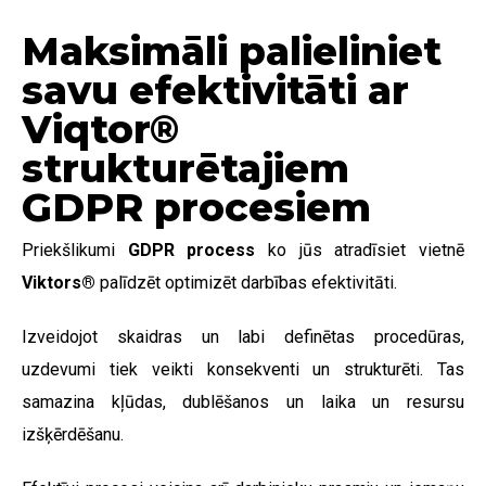
Maksimāli palieliniet
savu efektivitāti ar
Viqtor®
strukturētajiem
GDPR procesiem
Priekšlikumi
GDPR process
ko jūs atradīsiet vietnē
Viktors
®
palīdzēt optimizēt darbības efektivitāti.
Izveidojot skaidras un labi definētas procedūras,
uzdevumi tiek veikti konsekventi un strukturēti. Tas
samazina kļūdas, dublēšanos un laika un resursu
izšķērdēšanu.