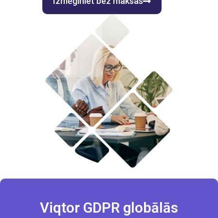
Izmēģiniet bez maksas
Viqtor GDPR globālās