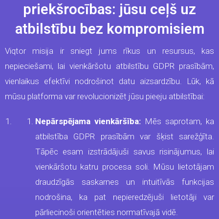
priekšrocības: jūsu ceļš uz
atbilstību bez kompromisiem
Viqtor misija ir sniegt jums rīkus un resursus, kas
nepieciešami, lai vienkāršotu atbilstību GDPR prasībām,
vienlaikus efektīvi nodrošinot datu aizsardzību. Lūk, kā
mūsu platforma var revolucionizēt jūsu pieeju atbilstībai:
Nepārspējama vienkāršība:
Mēs saprotam, ka
atbilstība GDPR prasībām var šķist sarežģīta.
Tāpēc esam izstrādājuši savus risinājumus, lai
vienkāršotu katru procesa soli. Mūsu lietotājam
draudzīgās saskarnes un intuitīvās funkcijas
nodrošina, ka pat nepieredzējuši lietotāji var
pārliecinoši orientēties normatīvajā vidē.