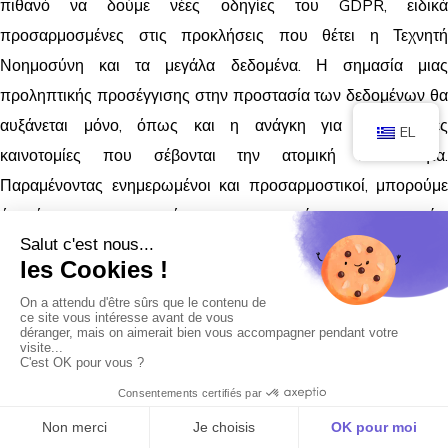
πιθανό να δούμε νέες οδηγίες του GDPR, ειδικά
προσαρμοσμένες στις προκλήσεις που θέτει η Τεχνητή
Νοημοσύνη και τα μεγάλα δεδομένα. Η σημασία μιας
προληπτικής προσέγγισης στην προστασία των δεδομένων θα
αυξάνεται μόνο, όπως και η ανάγκη για τεχνολογικές
EL
καινοτομίες που σέβονται την ατομική ιδιωτικότητα.
Παραμένοντας ενημερωμένοι και προσαρμοστικοί, μπορούμε
όχι μόνο να συμμορφωνόμαστε με τους ισχύοντες κανονισμούς,
αλλά και να ανοίξουμε το δρόμο για την ηθική και υπεύθυνη
χρήση των αναδυόμενων τεχνολογιών.
Η ενεργός συμμετοχή σας σε αυτήν τη συζήτηση είναι όχι μόνο
ευπρόσδεκτη, αλλά και απαραίτητη για την επιτυχή πλοήγηση
στο μέλλον της προστασίας δεδομένων στην ψηφιακή εποχή.
Μοιραστείτε τις σκέψεις σας, συμμετάσχετε σε διάλογο και μαζί
ας εξερευνήσουμε τις ατελείωτες δυνατότητες ενός μέλλοντος