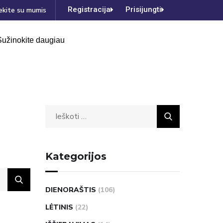
Registracija
Prisijungti
ekite su mumis
Sužinokite daugiau
Kategorijos
DIENORAŠTIS
(106)
LĖTINIS
(22)