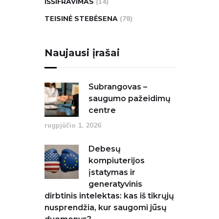
IŠŠIFRAVIMAS
(14)
TEISINĖ STEBĖSENA
(78)
Naujausi įrašai
Subrangovas –
saugumo pažeidimų
centre
rugpjūčio 1, 2026
Debesų
kompiuterijos
įstatymas ir
generatyvinis
dirbtinis intelektas: kas iš tikrųjų
nusprendžia, kur saugomi jūsų