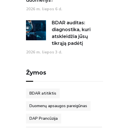
duomenys?
2026 m. liepos 6 d.
BDAR auditas:
diagnostika, kuri
atskleidžia jūsų
tikrąją padėtį
2026 m. liepos 3 d.
Žymos
BDAR atitiktis
Duomenų apsaugos pareigūnas
DAP Prancūzija