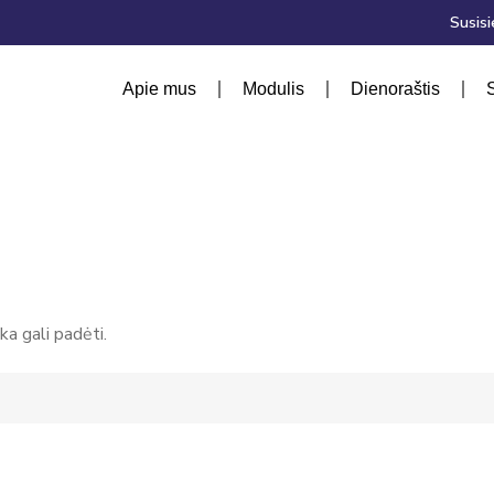
Susisi
Apie mus
Modulis
Dienoraštis
a gali padėti.