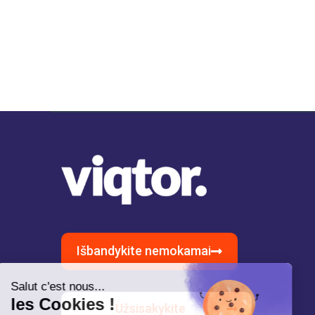
Išbandykite nemokamai
Užsisakykite