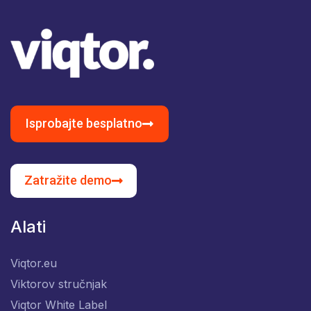
Isprobajte besplatno
Zatražite demo
Alati
Viqtor.eu
Viktorov stručnjak
Viqtor White Label