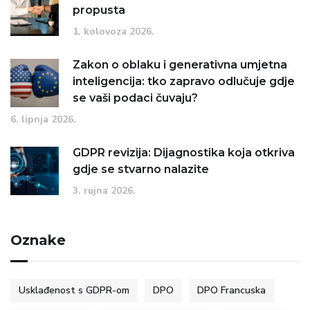
propusta
1. kolovoza 2026.
Zakon o oblaku i generativna umjetna
inteligencija: tko zapravo odlučuje gdje
se vaši podaci čuvaju?
6. lipnja 2026.
GDPR revizija: Dijagnostika koja otkriva
gdje se stvarno nalazite
3. rujna 2026.
Oznake
Usklađenost s GDPR-om
DPO
DPO Francuska