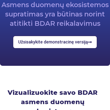
Asmens duomenų ekosistemos
supratimas yra būtinas norint
atitikti BDAR reikalavimus
Užsisakykite demonstracinę versiją
Vizualizuokite savo BDAR
asmens duomenų