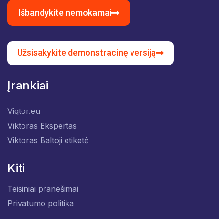
Išbandykite nemokamai
Užsisakykite demonstracinę versiją
Įrankiai
Viqtor.eu
Viktoras Ekspertas
Viktoras Baltoji etiketė
Kiti