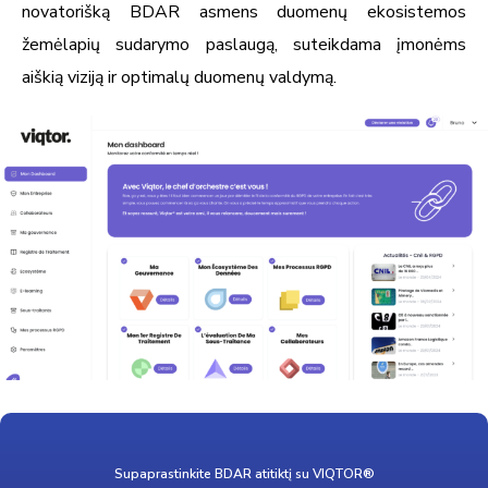
novatorišką BDAR asmens duomenų ekosistemos
žemėlapių sudarymo paslaugą, suteikdama įmonėms
aiškią viziją ir optimalų duomenų valdymą.
Supaprastinkite BDAR atitiktį su VIQTOR®