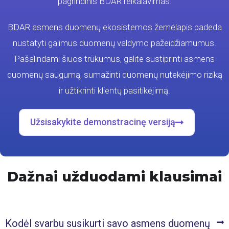
pagrindinis BDAR reikalavimas.
BDAR asmens duomenų ekosistemos žemėlapis padeda
nustatyti galimus duomenų valdymo pažeidžiamumus.
Pašalindami šiuos trūkumus, galite sustiprinti asmens
duomenų saugumą, sumažinti duomenų nutekėjimo riziką
ir užtikrinti klientų pasitikėjimą.
Užsisakykite demonstracinę versiją
Dažnai užduodami klausimai
Kodėl svarbu susikurti savo asmens duomenų