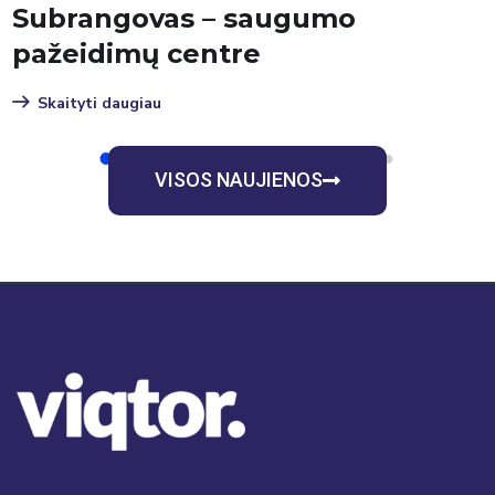
Debesų kompiuterijos įstatymas
ir generatyvinis dirbtinis
intelektas: kas iš tikrųjų
nusprendžia, kur saugomi jūsų
duomenys?
Skaityti daugiau
1
2
3
4
5
6
7
8
9
VISOS NAUJIENOS