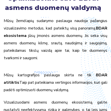
asmens duomenų valdymą
Mūsų žemėlapių sudarymo paslauga naudoja pažangius
vizualizavimo metodus, kad pateiktų visą panoramą.
BDAR
ekosistema
jūsų įmonės asmens duomenų. Jis seka visų
asmens duomenų kilmę, srautą, naudojimą ir saugojimą,
pateikdamas tikslų vaizdą apie tai, kaip tie duomenys
tvarkomi ir saugomi.
Mūsų kartografijos paslauga skirta ne tik
BDAR
atitiktis
Taip pat pateikiama vertingos informacijos, kuri gali
padėti optimizuoti duomenų valdymą.
Vizualizuodami asmens duomenų ekosistemą, galite
nustatyti neefektyvumą, riziką ir galimybes, o tai leis jums