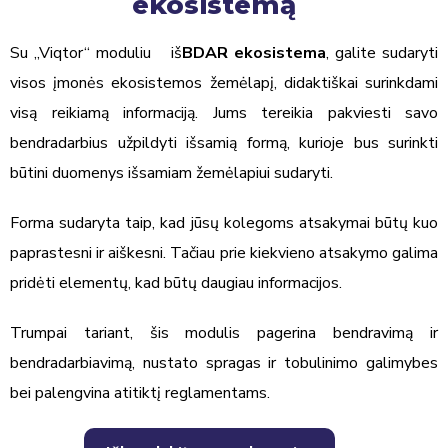
ekosistemą
Su „Viqtor“ moduliu
®
iš
BDAR ekosistema
, galite sudaryti
visos įmonės ekosistemos žemėlapį, didaktiškai surinkdami
visą reikiamą informaciją. Jums tereikia pakviesti savo
bendradarbius užpildyti išsamią formą, kurioje bus surinkti
būtini duomenys išsamiam žemėlapiui sudaryti.
Forma sudaryta taip, kad jūsų kolegoms atsakymai būtų kuo
paprastesni ir aiškesni. Tačiau prie kiekvieno atsakymo galima
pridėti elementų, kad būtų daugiau informacijos.
Trumpai tariant, šis modulis pagerina bendravimą ir
bendradarbiavimą, nustato spragas ir tobulinimo galimybes
bei palengvina atitiktį reglamentams.