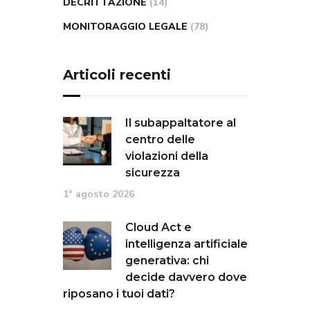
DECRITTAZIONE
(14)
MONITORAGGIO LEGALE
(78)
Articoli recenti
Il subappaltatore al
centro delle
violazioni della
sicurezza
1° agosto 2026
Cloud Act e
intelligenza artificiale
generativa: chi
decide davvero dove
riposano i tuoi dati?