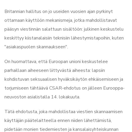
Britannian hallitus on jo useiden vuosien ajan pyrkinyt
ottamaan käyttöön mekanismeja, jotka mahdollistavat
pääsyn viestinnän salattuun sisältöön: julkinen keskustelu
keskittyy kiistanalaisiin teknisiin lähestymistapoihin, kuten
"asiakaspuolen skannaukseen".
On huomattava, että Euroopan unioni keskustelee
parhaillaan aiheeseen liittyvästä aiheesta: lapsiin
kohdistuvan seksuaalisen hyväksikäytön ehkäisemiseen ja
torjumiseen tähtäävä CSAR-ehdotus on jälleen Eurooppa-
neuvoston asialistalla 14. lokakuuta.
Tätä ehdotusta, joka mahdollistaa viestien skannaamisen
käyttäjän päätelaitteella ennen niiden lähettämistä,
pidetään monien tiedemiesten ja kansalaisyhteiskunnan