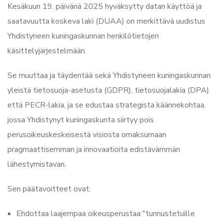
Kesäkuun 19. päivänä 2025 hyväksytty datan käyttöä ja
saatavuutta koskeva laki (DUAA) on merkittävä uudistus
Yhdistyneen kuningaskunnan henkilötietojen
käsittelyjärjestelmään.
Se muuttaa ja täydentää sekä Yhdistyneen kuningaskunnan
yleistä tietosuoja-asetusta (GDPR), tietosuojalakia (DPA)
että PECR-lakia, ja se edustaa strategista käännekohtaa,
jossa Yhdistynyt kuningaskunta siirtyy pois
perusoikeuskeskeisestä visiosta omaksumaan
pragmaattisemman ja innovaatioita edistävämmän
lähestymistavan.
Sen päätavoitteet ovat:
Ehdottaa laajempaa oikeusperustaa "tunnustetuille