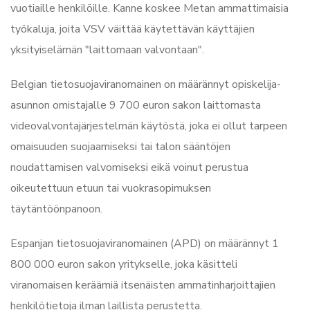
vuotiaille henkilöille. Kanne koskee Metan ammattimaisia
työkaluja, joita VSV väittää käytettävän käyttäjien
yksityiselämän "laittomaan valvontaan".
Belgian tietosuojaviranomainen on määrännyt opiskelija-
asunnon omistajalle 9 700 euron sakon laittomasta
videovalvontajärjestelmän käytöstä, joka ei ollut tarpeen
omaisuuden suojaamiseksi tai talon sääntöjen
noudattamisen valvomiseksi eikä voinut perustua
oikeutettuun etuun tai vuokrasopimuksen
täytäntöönpanoon.
Espanjan tietosuojaviranomainen (APD) on määrännyt 1
800 000 euron sakon yritykselle, joka käsitteli
viranomaisen keräämiä itsenäisten ammatinharjoittajien
henkilötietoja ilman laillista perustetta.