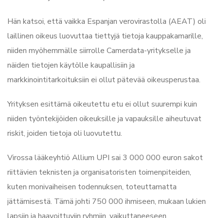
Hän katsoi, että vaikka Espanjan verovirastolla (AEAT) oli
laillinen oikeus luovuttaa tiettyjä tietoja kauppakamarille,
niiden myöhemmälle siirrolle Camerdata-yritykselle ja
näiden tietojen käytölle kaupallisiin ja
markkinointitarkoituksiin ei ollut pätevää oikeusperustaa.
Yrityksen esittämä oikeutettu etu ei ollut suurempi kuin
niiden työntekijöiden oikeuksille ja vapauksille aiheutuvat
riskit, joiden tietoja oli luovutettu.
Virossa lääkeyhtiö Allium UPI sai 3 000 000 euron sakot
riittävien teknisten ja organisatoristen toimenpiteiden,
kuten monivaiheisen todennuksen, toteuttamatta
jättämisestä. Tämä johti 750 000 ihmiseen, mukaan lukien
lapsiin ja haavoittuviin ryhmiin, vaikuttaneeseen