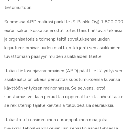
tietomurtoon.
Suomessa APD määräsi pankille (S-Pankki Oyj) 1 800 000
euron sakon, koska se ei ollut toteuttanut riittäviä teknisiä
ja organisatorisia toimenpiteitä sovelluksensa uuden
kirjautumisominaisuuden osalta, mikä johti sen asiakkaiden
luvattomaan pääsyyn muiden asiakkaiden tileille.
Italian tietosuojaviranomainen (APD) päätti, että yrityksen
asiakkaalla on oikeus peruuttaa suostumuksensa kuvansa
käyttöön yrityksen mainonnassa. Se selvensi, että
suostumus voidaan peruuttaa riippumatta siitä, aiheuttaako
se rekisterinpitäjälle kielteisiä taloudellisia seurauksia.
Italiasta tuli ensimmäinen eurooppalainen maa, joka
hyväksyi tekoälyä koskevan lain senaatin äänestyksessä