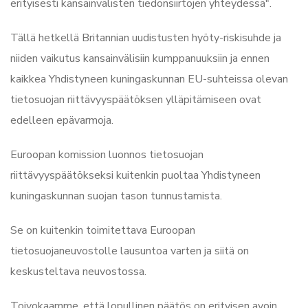
erityisesti kansainvälisten tiedonsiirtojen yhteydessä".
Tällä hetkellä Britannian uudistusten hyöty-riskisuhde ja
niiden vaikutus kansainvälisiin kumppanuuksiin ja ennen
kaikkea Yhdistyneen kuningaskunnan EU-suhteissa olevan
tietosuojan riittävyyspäätöksen ylläpitämiseen ovat
edelleen epävarmoja.
Euroopan komission luonnos tietosuojan
riittävyyspäätökseksi kuitenkin puoltaa Yhdistyneen
kuningaskunnan suojan tason tunnustamista.
Se on kuitenkin toimitettava Euroopan
tietosuojaneuvostolle lausuntoa varten ja siitä on
keskusteltava neuvostossa.
Toivokaamme, että lopullinen päätös on erityisen avoin