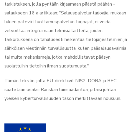
tarkistuksen, jolla pyritään kirjaamaan päästä päähän -
salaukseen 16 a artiklaan: "Salauspalveluntarjoajia, mukaan
lukien pätevät luottamuspalvelun tarjoajat, ei voida
velvoittaa integroimaan teknisiä laitteita, joiden
tarkoituksena on tahallisesti heikentää tietojärjestelmien ja
sähköisen viestinnän turvallisuutta, kuten pääsalausavaimia
tai muita mekanismeja, jotka mahdollistavat pääsyn
suojattuihin tietoihin ilman suostumusta."
Tämän tekstin, jolla EU-direktiivit NIS2, DORA ja REC
saatetaan osaksi Ranskan lainsäädäntöä, pitäisi johtaa
yleisen kyberturvallisuuden tason merkittävään nousuun.