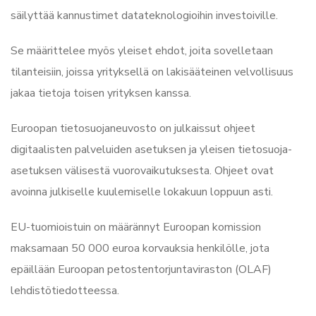
säilyttää kannustimet datateknologioihin investoiville.
Se määrittelee myös yleiset ehdot, joita sovelletaan
tilanteisiin, joissa yrityksellä on lakisääteinen velvollisuus
jakaa tietoja toisen yrityksen kanssa.
Euroopan tietosuojaneuvosto on julkaissut ohjeet
digitaalisten palveluiden asetuksen ja yleisen tietosuoja-
asetuksen välisestä vuorovaikutuksesta. Ohjeet ovat
avoinna julkiselle kuulemiselle lokakuun loppuun asti.
EU-tuomioistuin on määrännyt Euroopan komission
maksamaan 50 000 euroa korvauksia henkilölle, jota
epäillään Euroopan petostentorjuntaviraston (OLAF)
lehdistötiedotteessa.