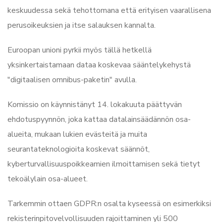
keskuudessa sekä tehottomana että erityisen vaarallisena
perusoikeuksien ja itse salauksen kannalta.
Euroopan unioni pyrkii myös tällä hetkellä
yksinkertaistamaan dataa koskevaa sääntelykehystä
"digitaalisen omnibus-paketin" avulla.
Komissio on käynnistänyt 14. lokakuuta päättyvän
ehdotuspyynnön, joka kattaa datalainsäädännön osa-
alueita, mukaan lukien evästeitä ja muita
seurantateknologioita koskevat säännöt,
kyberturvallisuuspoikkeamien ilmoittamisen sekä tietyt
tekoälylain osa-alueet.
Tarkemmin ottaen GDPR:n osalta kyseessä on esimerkiksi
rekisterinpitovelvollisuuden rajoittaminen yli 500