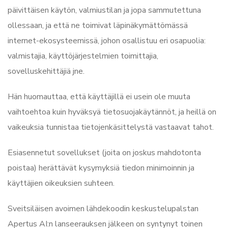
päivittäisen käytön, valmiustilan ja jopa sammutettuna
ollessaan, ja että ne toimivat läpinäkymättömässä
internet-ekosysteemissä, johon osallistuu eri osapuolia:
valmistajia, käyttöjärjestelmien toimittajia,
sovelluskehittäjiä jne.
Hän huomauttaa, että käyttäjillä ei usein ole muuta
vaihtoehtoa kuin hyväksyä tietosuojakäytännöt, ja heillä on
vaikeuksia tunnistaa tietojenkäsittelystä vastaavat tahot.
Esiasennetut sovellukset (joita on joskus mahdotonta
poistaa) herättävät kysymyksiä tiedon minimoinnin ja
käyttäjien oikeuksien suhteen.
Sveitsiläisen avoimen lähdekoodin keskustelupalstan
Apertus AI:n lanseerauksen jälkeen on syntynyt toinen