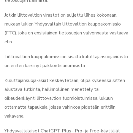
tietosuojan kannalta.
Jotkin liittovaltion virastot on suljettu lähes kokonaan,
mukaan lukien Yhdysvaltain liittovaltion kauppakomissio
(FTC), joka on ensisijainen tietosuojan valvonnasta vastaava
elin.
Liittovaltion kauppakomission sisällä kuluttajansuojavirasto
on eniten kärsinyt pakkoirtisanomisista.
Kuluttajansuoja-asiat keskeytetään, olipa kyseessä sitten
alustava tutkinta, hallinnollinen menettely tai
oikeudenkäynti liittovaltion tuomioistuimissa, lukuun
ottamatta tapauksia, joissa vahinkoa pidetään erittäin
vakavana.
Yhdysvaltalaiset ChatGPT Plus-, Pro- ja Free-käyttäjät