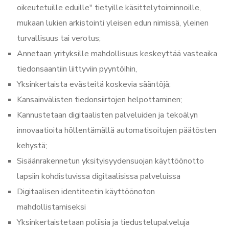
oikeutetuille eduille" tietyille käsittelytoiminnoille,
mukaan lukien arkistointi yleisen edun nimissä, yleinen
turvallisuus tai verotus;
Annetaan yrityksille mahdollisuus keskeyttää vasteaika
tiedonsaantiin liittyviin pyyntöihin,
Yksinkertaista evästeitä koskevia sääntöjä;
Kansainvälisten tiedonsiirtojen helpottaminen;
Kannustetaan digitaalisten palveluiden ja tekoälyn
innovaatioita höllentämällä automatisoitujen päätösten
kehystä;
Sisäänrakennetun yksityisyydensuojan käyttöönotto
lapsiin kohdistuvissa digitaalisissa palveluissa
Digitaalisen identiteetin käyttöönoton
mahdollistamiseksi
Yksinkertaistetaan poliisia ja tiedustelupalveluja