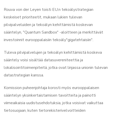
Rouva von der Leyen toisti EU:n tekoälystrategian
keskeiset prioriteetit, mukaan lukien tulevan
pilvipalveluiden ja tekoälyn kehittämistä koskevan
sääntelyn, "Quantum Sandbox" -aloitteen ja merkittävät
investoinnit eurooppalaisiin tekoäly"gigatehtaisiin".
Tuleva pilvipalvelujen ja tekoälyn kehittämistä koskeva
sääntely voisi sisältää datasuvereniteettia ja
lokalisointitoimenpiteitä, jotka ovat linjassa unionin tulevan
datastrategian kanssa.
Komission puheenjohtaja korosti myös eurooppalaisen
sääntelyn yksinkertaistamisen tavoitteita ja painotti
viimeaikaisia uudistusehdotuksia, jotka voisivat vaikuttaa
tietosuojaan, kuten tietorekisterivelvoitteiden