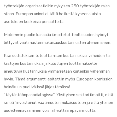
työntekijän organisaatioihin nykyisen 250 työntekijän rajan
sijaan. Euroopan unioni ei tällä hetkellä kyseenalaista
asetuksen keskeisiä periaatteita.
Molemmin puolin kanaalia ilmoitetut teollisuuden hyödyt
liittyvät vaatimustenmukaisuuskustannusten alenemiseen.
Itse uudistuksen toteuttamisen kustannuksia, virheiden tai
kiistojen kustannuksia ja kuluttajien luottamukselle
aiheutuvia kustannuksia ymmärretään kuitenkin vähemmän
hyvin. Tämä argumentti esitettiin myös Euroopan komission
heinäkuun puolivälissä järjestämässä
"täytäntöönpanodialogissa". Yksityinen sektori ilmoitti, että
se oli "investoinut vaatimustenmukaisuuteen ja että yleinen
uudelleenavaaminen voisi aiheuttaa epävarmuutta,