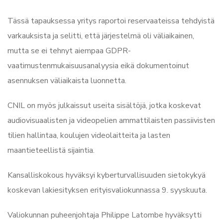
Tässä tapauksessa yritys raportoi reservaateissa tehdyistä
varkauksista ja selitti, että järjestelmä oli väliaikainen,
mutta se ei tehnyt aiempaa GDPR-
vaatimustenmukaisuusanalyysia eikä dokumentoinut
asennuksen väliaikaista luonnetta.
CNIL on myös julkaissut useita sisältöjä, jotka koskevat
audiovisuaalisten ja videopelien ammattilaisten passiivisten
tilien hallintaa, koulujen videolaitteita ja lasten
maantieteellistä sijaintia.
Kansalliskokous hyväksyi kyberturvallisuuden sietokykyä
koskevan lakiesityksen erityisvaliokunnassa 9. syyskuuta.
Valiokunnan puheenjohtaja Philippe Latombe hyväksytti