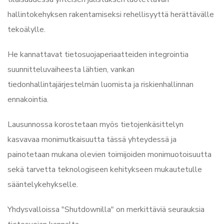
hallintokehyksen rakentamiseksi rehellisyyttä herättävälle
tekoälylle.
He kannattavat tietosuojaperiaatteiden integrointia
suunnitteluvaiheesta lähtien, vankan
tiedonhallintajärjestelmän luomista ja riskienhallinnan
ennakointia.
Lausunnossa korostetaan myös tietojenkäsittelyn
kasvavaa monimutkaisuutta tässä yhteydessä ja
painotetaan mukana olevien toimijoiden monimuotoisuutta
sekä tarvetta teknologiseen kehitykseen mukautetulle
sääntelykehykselle.
Yhdysvalloissa "Shutdownilla" on merkittäviä seurauksia