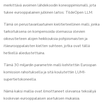
merkittävä avoimen lähdekoodin koneoppimismalli, jota
tukee eurooppalainen julkinen laitos: TildeOpen LLM.
Tämä on perustavanlaatuinen kielitieteellinen malli, jonka
tarkoituksena on kompensoida olemassa olevien
oikeustieteen alojen heikkouksia pohjoismaisten ja
itäeurooppalaisten kielten suhteen, jotka ovat tällä
hetkellä aliedustettuina.
Tämä 30 miljardin parametrin malli kehitettiin Euroopan
komission rahoituksella ja sitä koulutettiin LUMI-
supertietokoneella.
Nämä kaksi mallia ovat ilmoittaneet olevansa tekoälyä
koskevan eurooppalaisen asetuksen mukaisia.