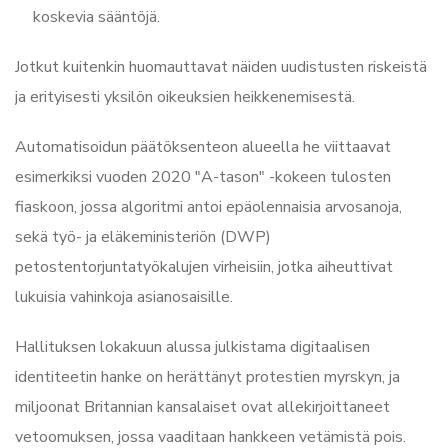
koskevia sääntöjä.
Jotkut kuitenkin huomauttavat näiden uudistusten riskeistä
ja erityisesti yksilön oikeuksien heikkenemisestä.
Automatisoidun päätöksenteon alueella he viittaavat
esimerkiksi vuoden 2020 "A-tason" -kokeen tulosten
fiaskoon, jossa algoritmi antoi epäolennaisia arvosanoja,
sekä työ- ja eläkeministeriön (DWP)
petostentorjuntatyökalujen virheisiin, jotka aiheuttivat
lukuisia vahinkoja asianosaisille.
Hallituksen lokakuun alussa julkistama digitaalisen
identiteetin hanke on herättänyt protestien myrskyn, ja
miljoonat Britannian kansalaiset ovat allekirjoittaneet
vetoomuksen, jossa vaaditaan hankkeen vetämistä pois.