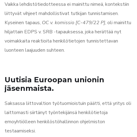
Vaikka lehdistötiedotteessa ei mainittu nimeä, kontekstiin
liittyvät vihjeet mahdollistivat tutkijan tunnistamisen.
Kyseinen tapaus,
OC v. komissio [C-479/22 P]
, oli mainittu
hiljattain EDPS v. SRB -tapauksessa, joka herättää nyt
voimakkaita reaktioita henkilötietojen tunnistettavan
luonteen laajuuden suhteen.
Uutisia Euroopan unionin
jäsenmaista.
Saksassa liittovaltion työtuomioistuin päätti, että yritys oli
laittomasti siirtänyt työntekijänsä henkilötietoja
emoyhtiölleen henkilöstöhallinnon ohjelmiston
testaamiseksi.