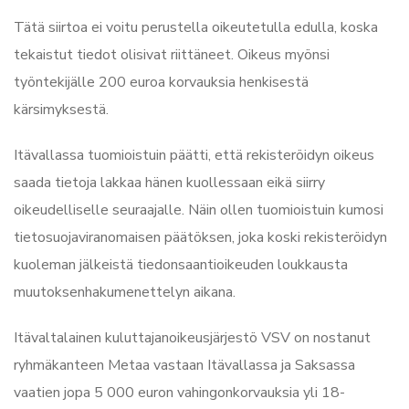
Tätä siirtoa ei voitu perustella oikeutetulla edulla, koska
tekaistut tiedot olisivat riittäneet. Oikeus myönsi
työntekijälle 200 euroa korvauksia henkisestä
kärsimyksestä.
Itävallassa tuomioistuin päätti, että rekisteröidyn oikeus
saada tietoja lakkaa hänen kuollessaan eikä siirry
oikeudelliselle seuraajalle. Näin ollen tuomioistuin kumosi
tietosuojaviranomaisen päätöksen, joka koski rekisteröidyn
kuoleman jälkeistä tiedonsaantioikeuden loukkausta
muutoksenhakumenettelyn aikana.
Itävaltalainen kuluttajanoikeusjärjestö VSV on nostanut
ryhmäkanteen Metaa vastaan Itävallassa ja Saksassa
vaatien jopa 5 000 euron vahingonkorvauksia yli 18-