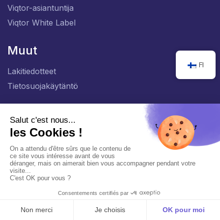
Viqtor-asiantuntija
Viqtor White Label
Muut
FI
Lakitiedotteet
Tietosuojakäytäntö
Sivut
Tietoa meistä
Ratkaisut
Oikeudellinen valvonta
Blogi
Salauksen purku
Krooninen