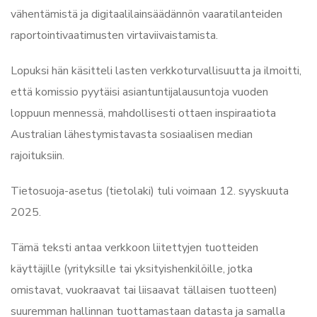
vähentämistä ja digitaalilainsäädännön vaaratilanteiden
raportointivaatimusten virtaviivaistamista.
Lopuksi hän käsitteli lasten verkkoturvallisuutta ja ilmoitti,
että komissio pyytäisi asiantuntijalausuntoja vuoden
loppuun mennessä, mahdollisesti ottaen inspiraatiota
Australian lähestymistavasta sosiaalisen median
rajoituksiin.
Tietosuoja-asetus (tietolaki) tuli voimaan 12. syyskuuta
2025.
Tämä teksti antaa verkkoon liitettyjen tuotteiden
käyttäjille (yrityksille tai yksityishenkilöille, jotka
omistavat, vuokraavat tai liisaavat tällaisen tuotteen)
suuremman hallinnan tuottamastaan datasta ja samalla