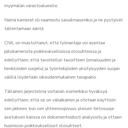
myymälän varastoalueelle.
Nämä kamerat oli naamioitu savuilmaisimiksi ja ne pystyivät
tallentamaan ääntä.
CNIL on muistuttanut, että työnantaja voi asentaa
piilokameroita poikkeuksellisissa olosuhteissa ja
edellyttäen, että tavoitellun tavoitteen (omaisuuden ja
henkilöiden suojelu) ja työntekijöiden yksityisyyden suojan
välillä löydetään oikeudenmukainen tasapaino.
Tällainen järjestelmä voitaisiin esimerkiksi hyväksyä
edellyttäen, että se on väliaikainen ja otetaan käyttöön
sen jälkeen, kun sen yhteensopivuus yleisen tietosuoja-
asetuksen kanssa on dokumentoidusti analysoitu ja ottaen
huomioon poikkeukselliset olosuhteet.