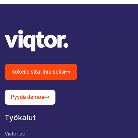
Kokeile sitä ilmaiseksi
Pyydä demoa
Työkalut
Viqtor.eu