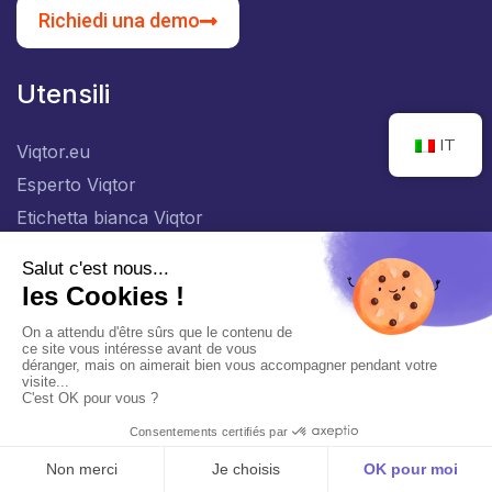
Richiedi una demo
Utensili
IT
Viqtor.eu
Esperto Viqtor
Etichetta bianca Viqtor
Altri
Note legali
politica sulla riservatezza
Pagine
Chi siamo