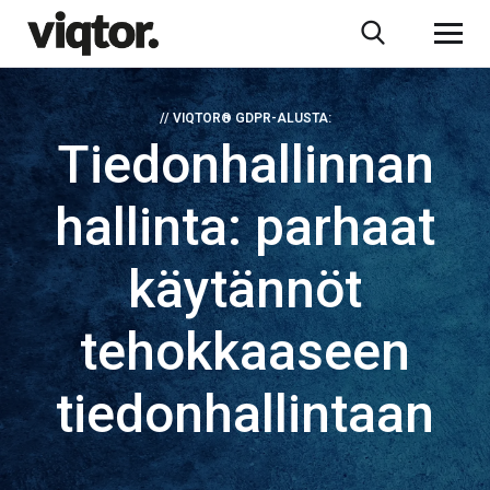
// VIQTOR® GDPR-ALUSTA:
Tiedonhallinnan
hallinta: parhaat
käytännöt
tehokkaaseen
tiedonhallintaan