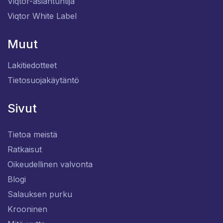
Viqtor-asiantuntija
Viqtor White Label
Muut
Lakitiedotteet
Tietosuojakäytäntö
Sivut
Tietoa meistä
Ratkaisut
Oikeudellinen valvonta
Blogi
Salauksen purku
Krooninen