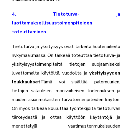
4. Tietoturva- ja
luottamuksellisuustoimenpiteiden
toteuttaminen
Tietoturva ja yksityisyys ovat tärkeitä huolenaiheita
nykymaailmassa. On tärkeää toteuttaa tietoturva- ja
yksityisyystoimenpiteitä tietojen suojaamiseksi
luvattomalta käytöltä, vuodoilta ja
yksityisyyden
loukkaukset
Tämä voi sisältää palomuurien,
tietojen salauksen, monivaiheisen todennuksen ja
muiden asianmukaisten turvatoimenpiteiden käytön.
On myös tärkeää kouluttaa työntekijöitä tietoturvan
tärkeydestä ja ottaa käyttöön käytäntöjä ja
menettelyjä vaatimustenmukaisuuden