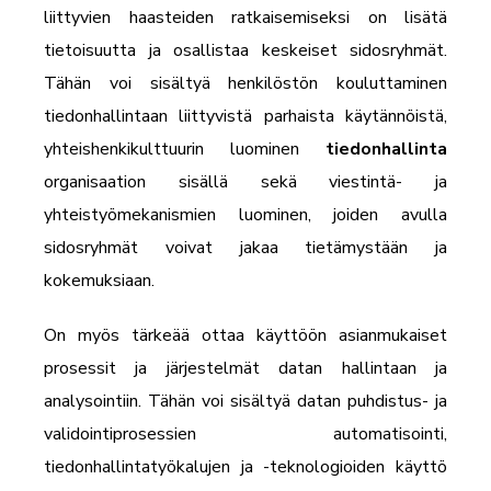
liittyvien haasteiden ratkaisemiseksi on lisätä
tietoisuutta ja osallistaa keskeiset sidosryhmät.
Tähän voi sisältyä henkilöstön kouluttaminen
tiedonhallintaan liittyvistä parhaista käytännöistä,
yhteishenkikulttuurin luominen
tiedonhallinta
organisaation sisällä sekä viestintä- ja
yhteistyömekanismien luominen, joiden avulla
sidosryhmät voivat jakaa tietämystään ja
kokemuksiaan.
On myös tärkeää ottaa käyttöön asianmukaiset
prosessit ja järjestelmät datan hallintaan ja
analysointiin. Tähän voi sisältyä datan puhdistus- ja
validointiprosessien automatisointi,
tiedonhallintatyökalujen ja -teknologioiden käyttö