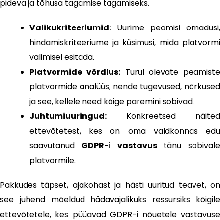
pideva ja tõhusa tagamise tagamiseks.
Valikukriteeriumid:
Uurime peamisi omadusi,
hindamiskriteeriume ja küsimusi, mida platvormi
valimisel esitada.
Platvormide võrdlus:
Turul olevate peamiste
platvormide analüüs, nende tugevused, nõrkused
ja see, kellele need kõige paremini sobivad.
Juhtumiuuringud:
Konkreetsed näited
ettevõtetest, kes on oma valdkonnas edu
saavutanud
GDPR-i vastavus
tänu sobivale
platvormile.
Pakkudes täpset, ajakohast ja hästi uuritud teavet, on
see juhend mõeldud hädavajalikuks ressursiks kõigile
ettevõtetele, kes püüavad GDPR-i nõuetele vastavuse