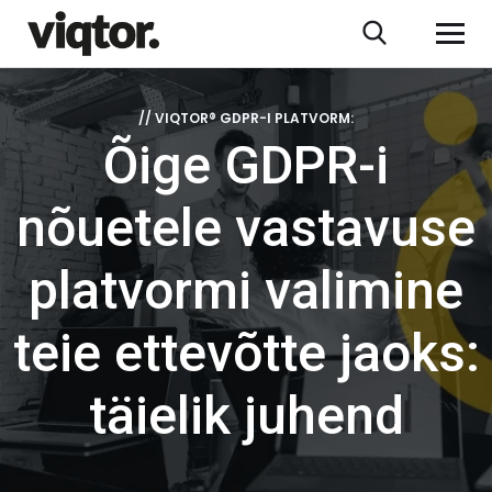
// VIQTOR® GDPR-I PLATVORM:
Õige GDPR-i
nõuetele vastavuse
platvormi valimine
teie ettevõtte jaoks:
täielik juhend