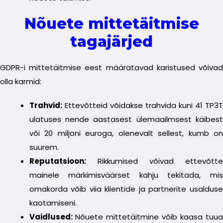
Nõuete mittetäitmise
tagajärjed
GDPR-i mittetäitmise eest määratavad karistused võivad
olla karmid:
Trahvid:
Ettevõtteid võidakse trahvida kuni 41 TP3T
ulatuses nende aastasest ülemaailmsest käibest
või 20 miljoni euroga, olenevalt sellest, kumb on
suurem.
Reputatsioon:
Rikkumised võivad ettevõtte
mainele märkimisväärset kahju tekitada, mis
omakorda võib viia klientide ja partnerite usalduse
kaotamiseni.
Vaidlused:
Nõuete mittetäitmine võib kaasa tuua