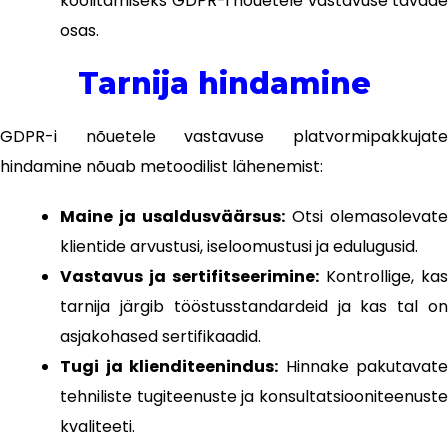
koolitamiseks GDPR-i nõuetele vastavuse tavade
osas.
Tarnija hindamine
GDPR-i nõuetele vastavuse platvormipakkujate
hindamine nõuab metoodilist lähenemist:
Maine ja usaldusväärsus:
Otsi olemasolevate
klientide arvustusi, iseloomustusi ja edulugusid.
Vastavus ja sertifitseerimine:
Kontrollige, kas
tarnija järgib tööstusstandardeid ja kas tal on
asjakohased sertifikaadid.
Tugi ja klienditeenindus:
Hinnake pakutavate
tehniliste tugiteenuste ja konsultatsiooniteenuste
kvaliteeti.