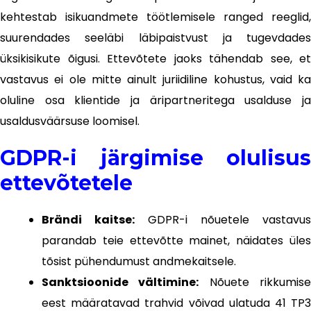
kehtestab isikuandmete töötlemisele ranged reeglid,
suurendades seeläbi läbipaistvust ja tugevdades
üksikisikute õigusi. Ettevõtete jaoks tähendab see, et
vastavus ei ole mitte ainult juriidiline kohustus, vaid ka
oluline osa klientide ja äripartneritega usalduse ja
usaldusväärsuse loomisel.
GDPR-i järgimise olulisus
ettevõtetele
Brändi kaitse:
GDPR-i nõuetele vastavus
parandab teie ettevõtte mainet, näidates üles
tõsist pühendumust andmekaitsele.
Sanktsioonide vältimine:
Nõuete rikkumis
eest määratavad trahvid võivad ulatuda 41 TP3