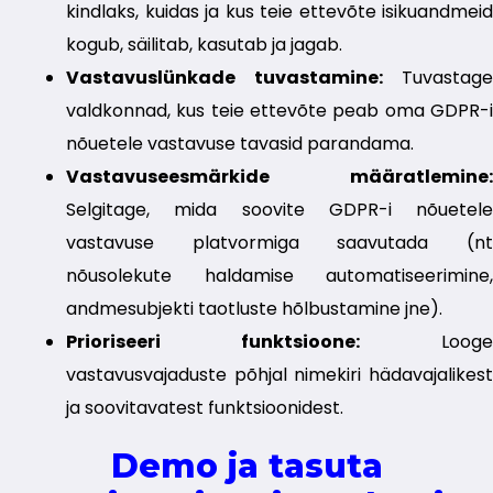
kindlaks, kuidas ja kus teie ettevõte isikuandmeid
kogub, säilitab, kasutab ja jagab.
Vastavuslünkade tuvastamine:
Tuvastage
valdkonnad, kus teie ettevõte peab oma GDPR-i
nõuetele vastavuse tavasid parandama.
Vastavuseesmärkide määratlemine:
Selgitage, mida soovite GDPR-i nõuetele
vastavuse platvormiga saavutada (nt
nõusolekute haldamise automatiseerimine,
andmesubjekti taotluste hõlbustamine jne).
Prioriseeri funktsioone:
Looge
vastavusvajaduste põhjal nimekiri hädavajalikest
ja soovitavatest funktsioonidest.
Demo ja tasuta