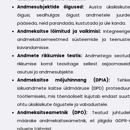
Andmesubjektide õigused:
Austa üksikisikut
õigusi, sealhulgas õigust andmetele juurde
pääseda, neid parandada, kustutada ja üle kanda.
Andmekaitse lõimitud ja vaikimisi:
Integreerige
andmekaitsemeetmed süsteemide ja teenuste
kavandamisse.
Andmete rikkumise teatis:
Andmetega seotud
rikkumise korral teavitage sellest asjaomaseid
asutusi ja andmesubjekte.
Andmekaitse mõjuhinnang (DPIA):
Tehk
isikuandmete kaitse üldmääruse (EIPD) protseduur
töötlemiseks, mis tõenäoliselt kujutab endast suurt
ohtu üksikisikute õigustele ja vabadustele.
Andmekaitseametnik (DPO):
Teatud juhtude
määrake andmekaitseametnik, et jälgida GDPR-i
nõuete täitmist.