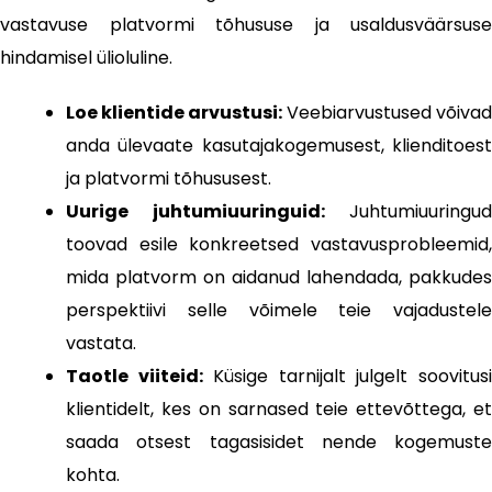
vastavuse platvormi tõhususe ja usaldusväärsuse
hindamisel ülioluline.
Loe klientide arvustusi:
Veebiarvustused võivad
anda ülevaate kasutajakogemusest, klienditoest
ja platvormi tõhususest.
Uurige juhtumiuuringuid:
Juhtumiuuringud
toovad esile konkreetsed vastavusprobleemid,
mida platvorm on aidanud lahendada, pakkudes
perspektiivi selle võimele teie vajadustele
vastata.
Taotle viiteid:
Küsige tarnijalt julgelt soovitus
klientidelt, kes on sarnased teie ettevõttega, et
saada otsest tagasisidet nende kogemuste
kohta.