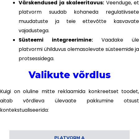
Värskendused ja skaleeritavus:
Veenduge, et
platvorm suudab kohaneda regulatiivsete
muudatuste ja teie ettevõtte kasvavate
vajadustega.
Süsteemi integreerimine:
Vaadake üle
platvormi ühilduvus olemasolevate süsteemide ja
protsessidega.
Valikute võrdlus
Kuigi on oluline mitte reklaamida konkreetset toodet,
aitab võrdleva ülevaate pakkumine otsust
kontekstualiseerida:
PLATVORM A