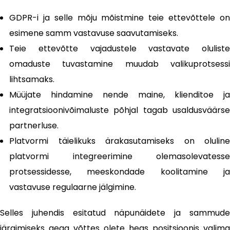
GDPR-i ja selle mõju mõistmine teie ettevõttele on
esimene samm vastavuse saavutamiseks.
Teie ettevõtte vajadustele vastavate oluliste
omaduste tuvastamine muudab valikuprotsessi
lihtsamaks.
Müüjate hindamine nende maine, klienditoe ja
integratsioonivõimaluste põhjal tagab usaldusväärse
partnerluse.
Platvormi täielikuks ärakasutamiseks on oluline
platvormi integreerimine olemasolevatesse
protsessidesse, meeskondade koolitamine ja
vastavuse regulaarne jälgimine.
Selles juhendis esitatud näpunäidete ja sammude
järgimiseks aega võttes olete heas positsioonis valima