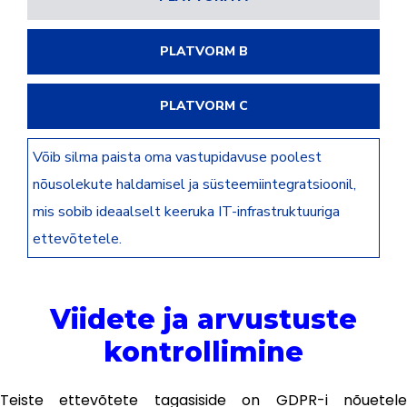
PLATVORM B
PLATVORM C
Võib silma paista oma vastupidavuse poolest
nõusolekute haldamisel ja süsteemiintegratsioonil,
mis sobib ideaalselt keeruka IT-infrastruktuuriga
ettevõtetele.
Viidete ja arvustuste
kontrollimine
Teiste ettevõtete tagasiside on GDPR-i nõuetele