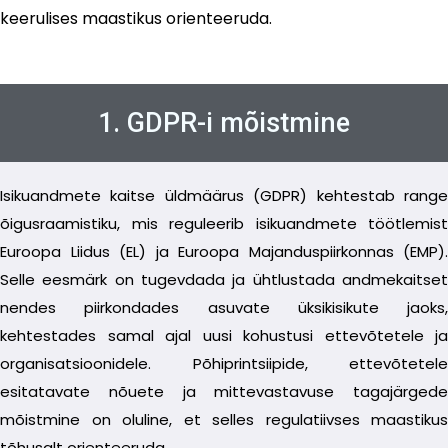
keerulises maastikus orienteeruda.
1. GDPR-i mõistmine
Isikuandmete kaitse üldmäärus (GDPR) kehtestab range
õigusraamistiku, mis reguleerib isikuandmete töötlemist
Euroopa Liidus (EL) ja Euroopa Majanduspiirkonnas (EMP).
Selle eesmärk on tugevdada ja ühtlustada andmekaitset
nendes piirkondades asuvate üksikisikute jaoks,
kehtestades samal ajal uusi kohustusi ettevõtetele ja
organisatsioonidele. Põhiprintsiipide, ettevõtetele
esitatavate nõuete ja mittevastavuse tagajärgede
mõistmine on oluline, et selles regulatiivses maastikus
tõhusalt orienteeruda.