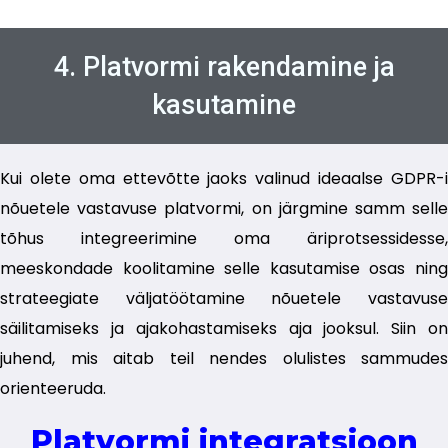
4. Platvormi rakendamine ja
kasutamine
Kui olete oma ettevõtte jaoks valinud ideaalse GDPR-i
nõuetele vastavuse platvormi, on järgmine samm selle
tõhus integreerimine oma äriprotsessidesse,
meeskondade koolitamine selle kasutamise osas ning
strateegiate väljatöötamine nõuetele vastavuse
säilitamiseks ja ajakohastamiseks aja jooksul. Siin on
juhend, mis aitab teil nendes olulistes sammudes
orienteeruda.
Platvormi integratsioon