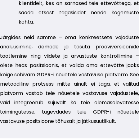
klientidelt, kes on sarnased teie ettevõttega, et
saada otsest tagasisidet nende kogemuste
kohta.
Järgides neid samme – oma konkreetsete vajaduste
analüüsimine, demode ja tasuta prooviversioonide
taotlemine ning viidete ja arvustuste kontrollimine –
olete heas positsioonis, et valida oma ettevõtte jaoks
kõige sobivam GDPR-i nõuetele vastavuse platvorm. See
metoodiline protsess mitte ainult ei taga, et valitud
platvorm vastab teie nõuetele vastavuse vajadustele,
vaid integreerub sujuvalt ka teie olemasolevatesse
toimingutesse, tugevdades teie GDPR-i nõuetele
vastavuse positsioone tõhusalt ja jätkusuutlikult.