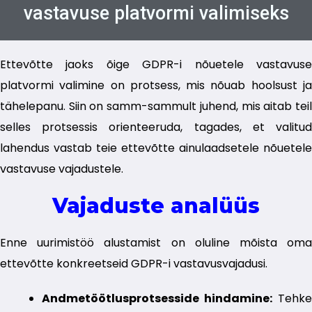
vastavuse platvormi valimiseks
Ettevõtte jaoks õige GDPR-i nõuetele vastavuse
platvormi valimine on protsess, mis nõuab hoolsust ja
tähelepanu. Siin on samm-sammult juhend, mis aitab teil
selles protsessis orienteeruda, tagades, et valitud
lahendus vastab teie ettevõtte ainulaadsetele nõuetele
vastavuse vajadustele.
Vajaduste analüüs
Enne uurimistöö alustamist on oluline mõista oma
ettevõtte konkreetseid GDPR-i vastavusvajadusi.
Andmetöötlusprotsesside hindamine:
Tehke