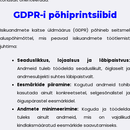
GDPR-i põhiprintsiibid
Isikuandmete kaitse üldmäärus (GDPR) põhineb seitsmel
aluspõhimõttel, mis peavad isikuandmete töötlemist
juhtima:
Seaduslikkus, lojaalsus ja läbipaistvus:
Andmeid tuleb töödelda seaduslikult, õiglaselt ja
andmesubjekti suhtes läbipaistvalt.
Eesmärkide piiramine:
Kogutud andmeid tohib
kasutada ainult konkreetsetel, selgesõnalistel ja
õiguspärastel eesmärkidel.
Andmete minimeerimine:
Koguda ja töödelda
tuleks ainult andmeid, mis on vajalikud
kindlaksmääratud eesmärkide saavutamiseks.