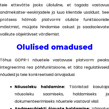
teie ettevõtte jaoks ülioluline, et tagada vastavus
andmekaitse-eeskirjadele ja luua klientide usaldust. See
protsess hõlmab platvormi oluliste funktsioonide
mõistmist, müüjate hindamise oskust ja saadaolevate
valikute objektiivset võrdlemist.
Olulised omadused
Tõhus GDPR-i nõuetele vastavuse platvorm peaks
integreerima rea põhifunktsioone, et täita regulatiivseid
nõudeid ja teie konkreetseid ärivajadusi:
Nõusoleku haldamine:
Tööriistad kasutaj
nõusoleku saamiseks, haldamiseks ja
dokumenteerimiseks nõuetele vastaval viisil.
Andmesubjekti õiguste haldamine:
Võimalu