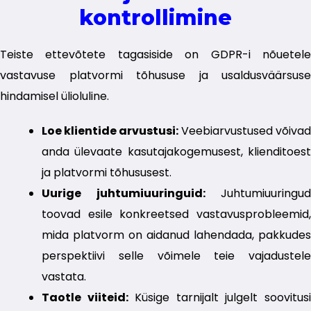
kontrollimine
Teiste ettevõtete tagasiside on GDPR-i nõuetele
vastavuse platvormi tõhususe ja usaldusväärsuse
hindamisel ülioluline.
Loe klientide arvustusi:
Veebiarvustused võivad
anda ülevaate kasutajakogemusest, klienditoest
ja platvormi tõhususest.
Uurige juhtumiuuringuid:
Juhtumiuuringud
toovad esile konkreetsed vastavusprobleemid,
mida platvorm on aidanud lahendada, pakkudes
perspektiivi selle võimele teie vajadustele
vastata.
Taotle viiteid:
Küsige tarnijalt julgelt soovitus