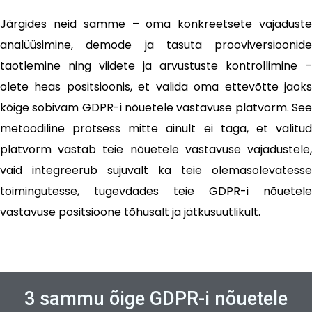
Järgides neid samme – oma konkreetsete vajaduste
analüüsimine, demode ja tasuta prooviversioonide
taotlemine ning viidete ja arvustuste kontrollimine –
olete heas positsioonis, et valida oma ettevõtte jaoks
kõige sobivam GDPR-i nõuetele vastavuse platvorm. See
metoodiline protsess mitte ainult ei taga, et valitud
platvorm vastab teie nõuetele vastavuse vajadustele,
vaid integreerub sujuvalt ka teie olemasolevatesse
toimingutesse, tugevdades teie GDPR-i nõuetele
vastavuse positsioone tõhusalt ja jätkusuutlikult.
3 sammu õige GDPR-i nõuetele