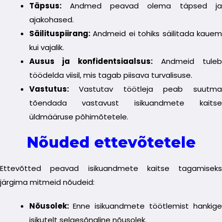
Täpsus:
Andmed peavad olema täpsed ja
ajakohased.
Säilituspiirang:
Andmeid ei tohiks säilitada kauem
kui vajalik.
Ausus ja konfidentsiaalsus:
Andmeid tuleb
töödelda viisil, mis tagab piisava turvalisuse.
Vastutus:
Vastutav töötleja peab suutma
tõendada vastavust isikuandmete kaitse
üldmääruse põhimõtetele.
Nõuded ettevõtetele
Ettevõtted peavad isikuandmete kaitse tagamiseks
järgima mitmeid nõudeid:
Nõusolek:
Enne isikuandmete töötlemist hankige
isikutelt selgesõnaline nõusolek.