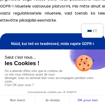
GDPR-i nõuetele vastavuse platvormi, mis mitte ainult ei
vasta regulatiivsetele nõuetele, vaid toetab ka teie
ettevõtte pikaajalisi eesmärke.
ET
Nüüd, kui teil on teadmised, mida vajate GDPR-i
nõuetele vastavuse keerulises maastikus
navigeerimiseks, soovitame teil astuda samme, et
valida platvorm, mis sobib kõige paremini teie
ärieesmärkide ja -vajadustega. GDPR-i nõuetele
vastavus ei ole ainult regulatiivne nõue; see on
võimalus luua klientide usaldust ja kaitsta oma
ettevõtte mainet.