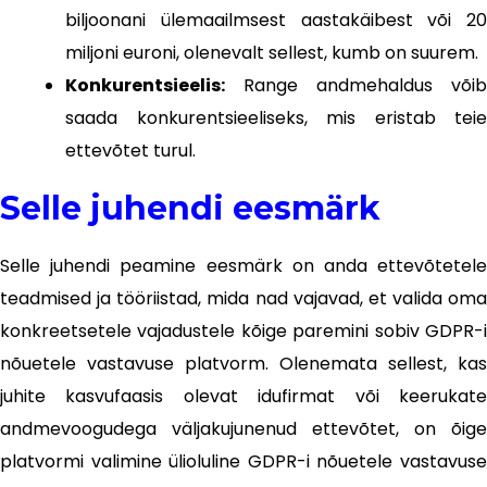
biljoonani ülemaailmsest aastakäibest või 20
miljoni euroni, olenevalt sellest, kumb on suurem.
Konkurentsieelis:
Range andmehaldus võib
saada konkurentsieeliseks, mis eristab teie
ettevõtet turul.
Selle juhendi eesmärk
Selle juhendi peamine eesmärk on anda ettevõtetele
teadmised ja tööriistad, mida nad vajavad, et valida oma
konkreetsetele vajadustele kõige paremini sobiv GDPR-i
nõuetele vastavuse platvorm. Olenemata sellest, kas
juhite kasvufaasis olevat idufirmat või keerukate
andmevoogudega väljakujunenud ettevõtet, on õige
platvormi valimine ülioluline GDPR-i nõuetele vastavuse