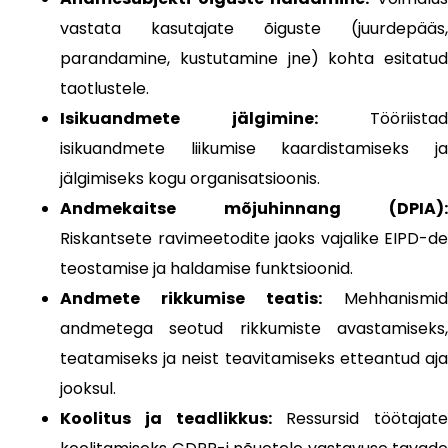
vastata kasutajate õiguste (juurdepääs,
parandamine, kustutamine jne) kohta esitatud
taotlustele.
Isikuandmete jälgimine:
Tööriistad
isikuandmete liikumise kaardistamiseks ja
jälgimiseks kogu organisatsioonis.
Andmekaitse mõjuhinnang (DPIA):
Riskantsete ravimeetodite jaoks vajalike EIPD-de
teostamise ja haldamise funktsioonid.
Andmete rikkumise teatis:
Mehhanismid
andmetega seotud rikkumiste avastamiseks,
teatamiseks ja neist teavitamiseks etteantud aja
jooksul.
Koolitus ja teadlikkus:
Ressursid töötajate