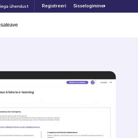
Registreerimine
Sisselogimine
iega ühendust
isateave