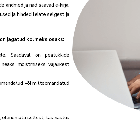
de andmed ja nad saavad e-kirja,
sed ja hinded leiate selgest ja
 on jagatud kolmeks osaks:
ele. Saadaval on peatükkide
 heaks mõistmiseks vajalikest
s omandatud või mitteomandatud
, olenemata sellest, kas vastus