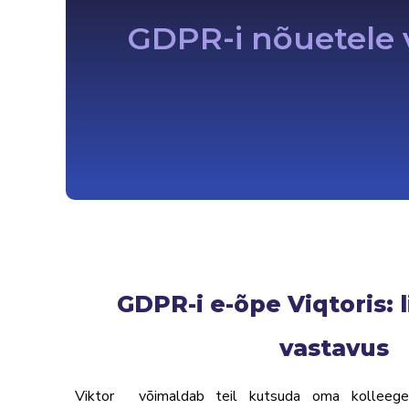
GDPR-i nõuetele v
GDPR-i e-õpe Viqtoris: 
vastavus
Viktor
®
võimaldab teil kutsuda oma kolleege 