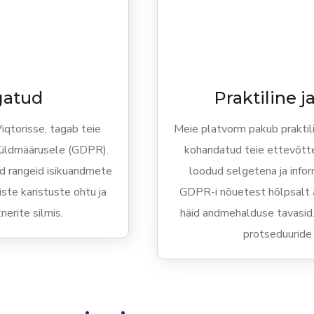
gatud
Praktiline j
qtorisse, tagab teie
Meie platvorm pakub praktili
 üldmäärusele (GDPR).
kohandatud teie ettevõtt
ud rangeid isikuandmete
loodud selgetena ja infor
iste karistuste ohtu ja
GDPR-i nõuetest hõlpsalt a
erite silmis.
häid andmehalduse tavasid.
protseduuride 