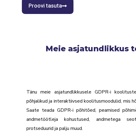
Proovi tasuta
Meie asjatundlikkus 
Tänu meie asjatundlikkusele GDPR-i koolituste
põhjalikud ja interaktiivsed koolitusmoodulid, mis 
Saate teada GDPR-i põhitõed, peamised põhimõ
andmetöötleja kohustused, andmetega seot
protseduurid ja palju muud.