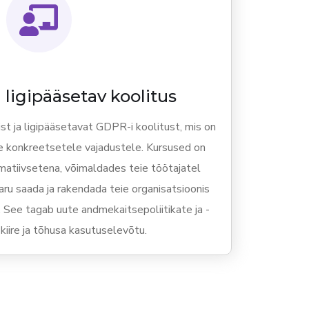
a ligipääsetav koolitus
st ja ligipääsetavat GDPR-i koolitust, mis on
e konkreetsetele vajadustele. Kursused on
matiivsetena, võimaldades teie töötajatel
ru saada ja rakendada teie organisatsioonis
 See tagab uute andmekaitsepoliitikate ja -
kiire ja tõhusa kasutuselevõtu.