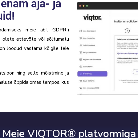
 enam aja- ja
id!
ndamiseks meie abil
GDPR-i
s olete ettevõte või sõltumatu
on loodud vastama kõigile teie
tsioon ning selle mõistmine ja
õimaluse õppida omas tempos, kus
Meie VIQTOR® platvormiga