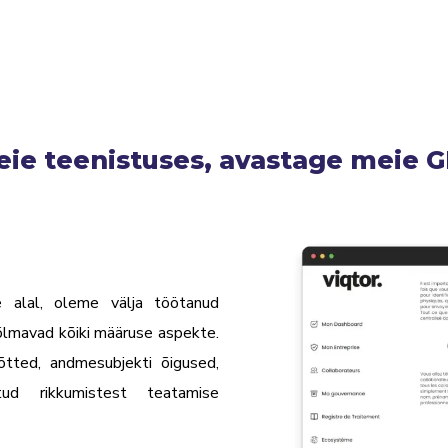
teie teenistuses, avastage meie 
 alal
, oleme välja töötanud
hõlmavad kõiki määruse aspekte.
tted, andmesubjekti õigused,
ud rikkumistest teatamise