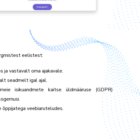
ärgmistest eelistest:
s ja vastavalt oma ajakavale.
lt seadmelt igal ajal.
a meie isikuandmete kaitse üldmääruse (GDPR)
 kogemusi.
te õppijatega veebiaruteludes.