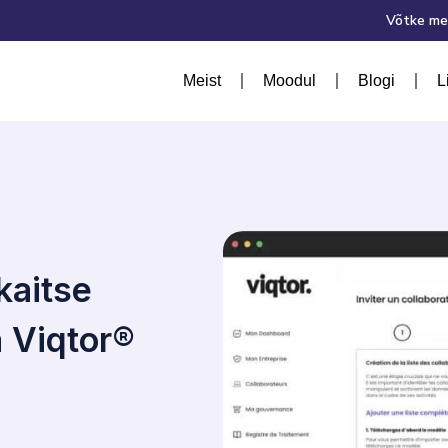
Võtke me
Meist
Moodul
Blogi
L
kaitse
 Viqtor®