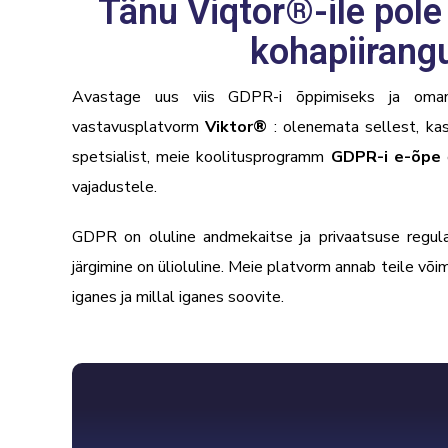
Tänu Viqtor®-ile pole
kohapiirangu
Avastage uus viis GDPR-i õppimiseks ja oma
vastavusplatvorm
Viktor
®
:
olenemata sellest, ka
spetsialist, meie koolitusprogramm
GDPR-i e-õpe
vajadustele.
GDPR on oluline andmekaitse ja privaatsuse regula
järgimine on ülioluline. Meie platvorm annab teile v
iganes ja millal iganes soovite.