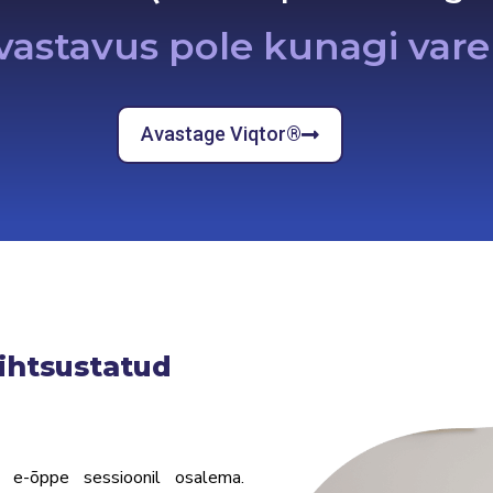
astavus pole kunagi vare
Avastage Viqtor®
lihtsustatud
e-õppe sessioonil osalema.