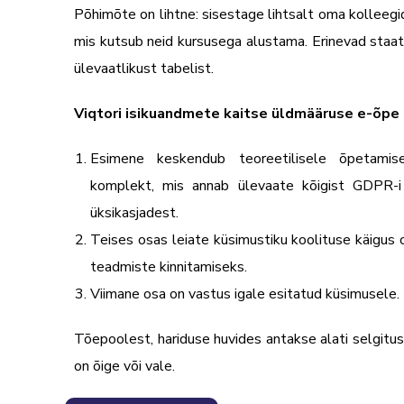
Põhimõte on lihtne: sisestage lihtsalt oma kolleegi
mis kutsub neid kursusega alustama. Erinevad staatu
ülevaatlikust tabelist.
Viqtori isikuandmete kaitse üldmääruse e-õpe
Esimene keskendub teoreetilisele õpetamis
komplekt, mis annab ülevaate kõigist GDPR-i
üksikasjadest.
Teises osas leiate küsimustiku koolituse käigu
teadmiste kinnitamiseks.
Viimane osa on vastus igale esitatud küsimusele.
Tõepoolest, hariduse huvides antakse alati selgitus
on õige või vale.