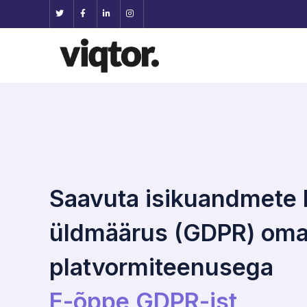
Saavuta isikuandmete 
üldmäärus (GDPR) oma
platvormiteenusega
E-õppe GDPR-ist