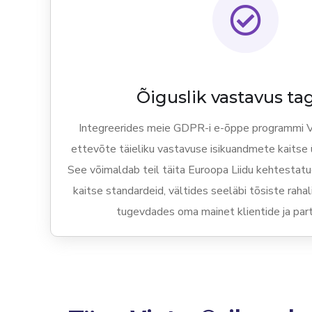
Õiguslik vastavus ta
Integreerides meie GDPR-i e-õppe programmi Vi
ettevõte täieliku vastavuse isikuandmete kaitse
See võimaldab teil täita Euroopa Liidu kehtestat
kaitse standardeid, vältides seeläbi tõsiste rahal
tugevdades oma mainet klientide ja partn