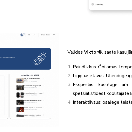
Valides
Viktor
®
, saate kasu j
Paindlikkus: Õpi omas tempo
Ligipääsetavus: Ühenduge iga
Ekspertiis: kasutage är
spetsialistidest koolitajate
Interaktiivsus: osalege teis