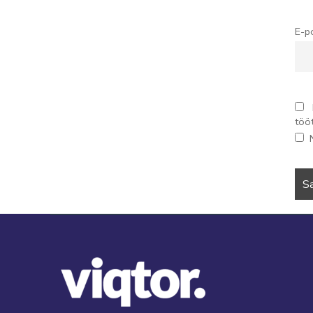
E-p
töö