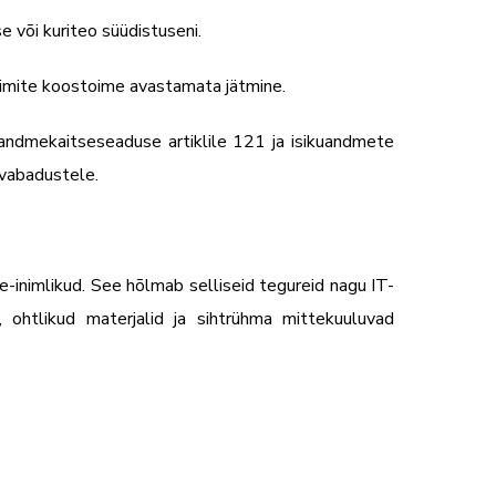
e või kuriteo süüdistuseni.
vimite koostoime avastamata jätmine.
andmekaitseseaduse artiklile 121 ja isikuandmete
 vabadustele.
tte-inimlikud. See hõlmab selliseid tegureid nagu IT-
, ohtlikud materjalid ja sihtrühma mittekuuluvad