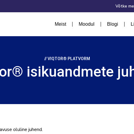
Võtke me
Meist
Moodul
Blogi
L
// VIQTOR® PLATVORM
tor® isikuandmete ju
avuse oluline juhend.