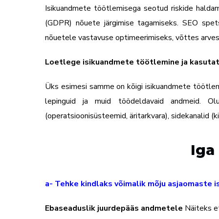
Isikuandmete töötlemisega seotud riskide haldam
(GDPR) nõuete järgimise tagamiseks. SEO spetsi
nõuetele vastavuse optimeerimiseks, võttes arvess
Loetlege isikuandmete töötlemine ja kasuta
Üks esimesi samme on kõigi isikuandmete töötlemi
lepinguid ja muid töödeldavaid andmeid. Olu
(operatsioonisüsteemid, äritarkvara), sidekanalid (ki
Iga
a- Tehke kindlaks võimalik mõju asjaomaste i
Ebaseaduslik juurdepääs andmetele
Näiteks et