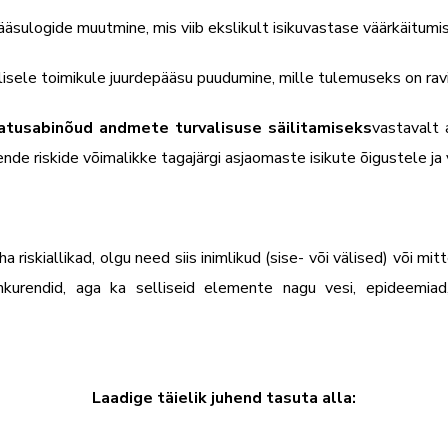
äsulogide muutmine, mis viib ekslikult isikuvastase väärkäitumis
lisele toimikule juurdepääsu puudumine, mille tulemuseks on ra
aatusabinõud andmete turvalisuse säilitamiseks
vastavalt 
ende riskide võimalikke tagajärgi asjaomaste isikute õigustele ja
 riskiallikad, olgu need siis inimlikud (sise- või välised) või mi
konkurendid, aga ka selliseid elemente nagu vesi, epideemiad
Laadige täielik juhend tasuta alla: