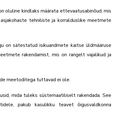
on oluline kindlaks määrata ettevaatusabinõud, mis
sjakohaste tehniliste ja korralduslike meetmete
agu on sätestatud isikuandmete kaitse üldmääruse
 meetmete rakendamist, mis on rangelt vajalikud ja
ende meetoditega tuttavad ei ole.
usid, mida tuleks süstemaatiliselt rakendada. See
stidele, pakub kasulikku teavet õigusvaldkonna