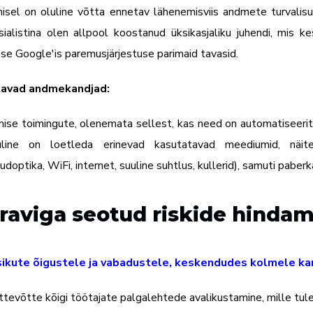
isel on oluline võtta ennetav lähenemisviis andmete turvalis
alistina olen allpool koostanud üksikasjaliku juhendi, mi
e Google'is paremusjärjestuse parimaid tavasid.
tavad andmekandjad:
se toimingute, olenemata sellest, kas need on automatiseeritud
line on loetleda erinevad kasutatavad meediumid, näiteks
udoptika, WiFi, internet, suuline suhtlus, kullerid), samuti paberka
 raviga seotud riskide hindam
sikute õigustele ja vabadustele, keskendudes kolmele ka
tevõtte kõigi töötajate palgalehtede avalikustamine, mille tul