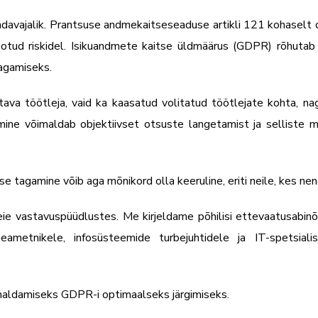
ädavajalik. Prantsuse andmekaitseseaduse artikli 121 kohaselt 
tud riskidel. Isikuandmete kaitse üldmäärus (GDPR) rõhutab a
tagamiseks.
tava töötleja, vaid ka kaasatud volitatud töötlejate kohta, n
õtmine võimaldab objektiivset otsuste langetamist ja selliste
se tagamine võib aga mõnikord olla keeruline, eriti neile, kes n
ie vastavuspüüdlustes. Me kirjeldame põhilisi ettevaatusabinõ
metnikele, infosüsteemide turbejuhtidele ja IT-spetsiali
haldamiseks GDPR-i optimaalseks järgimiseks.