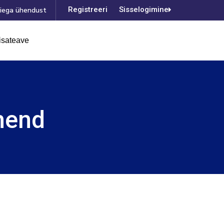
Registreerimine
Sisselogimine
iega ühendust
isateave
hend