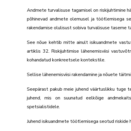
Andmete turvalisuse tagamisel on riskijuhtimine h
põhinevad andmete olemusel ja töötlemisega seo
rakendamise olulisust sobiva turvalisuse taseme 
See nõue kehtib mitte ainult isikuandmete vastu
artiklis 32. Riskijuhtimise lähenemisviisi vastuv
kohandatud konkreetsele kontekstile.
Sellise lähenemisviisi rakendamine ja nõuete täitmi
Seepärast pakub meie juhend väärtuslikku tuge te
juhend, mis on suunatud eelkõige andmekaitsea
spetsialistidele.
Juhend isikuandmete töötlemisega seotud riskide 