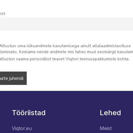
ost
Nõustun oma isikuandmete kasutamisega ainult allalaadimistaotluse
tlemiseks. Keelame nende andmete mis tahes muul eesmärgil kasutam
Nõustun saama perioodilist teavet Viqtori teenusepakkumiste kohta.
Tööriistad
Lehed
Viqtor.eu
Meist