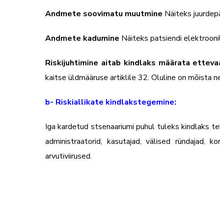
Andmete soovimatu muutmine
Näiteks juurdepä
Andmete kadumine
Näiteks patsiendi elektrooni
Riskijuhtimine aitab kindlaks määrata ettev
kaitse üldmääruse artiklile 32. Oluline on mõista n
b- Riskiallikate kindlakstegemine:
Iga kardetud stsenaariumi puhul tuleks kindlaks teha
administraatorid, kasutajad, välised ründajad, 
arvutiviirused.