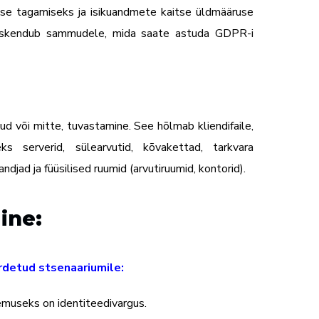
use tagamiseks ja isikuandmete kaitse üldmääruse
s keskendub sammudele, mida saate astuda GDPR-i
 või mitte, tuvastamine. See hõlmab kliendifaile,
 serverid, sülearvutid, kõvakettad, tarkvara
ndjad ja füüsilised ruumid (arvutiruumid, kontorid).
ine:
rdetud stsenaariumile:
emuseks on identiteedivargus.