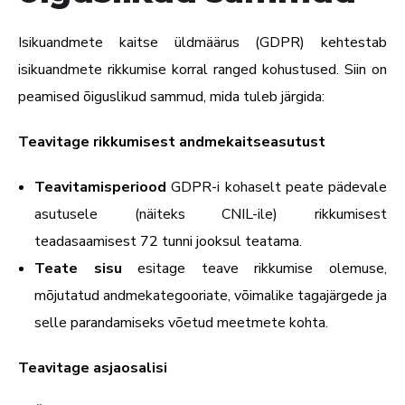
Isikuandmete kaitse üldmäärus (GDPR) kehtestab
isikuandmete rikkumise korral ranged kohustused. Siin on
peamised õiguslikud sammud, mida tuleb järgida:
Teavitage rikkumisest andmekaitseasutust
Teavitamisperiood
GDPR-i kohaselt peate pädevale
asutusele (näiteks CNIL-ile) rikkumisest
teadasaamisest 72 tunni jooksul teatama.
Teate sisu
esitage teave rikkumise olemuse,
mõjutatud andmekategooriate, võimalike tagajärgede ja
selle parandamiseks võetud meetmete kohta.
Teavitage asjaosalisi