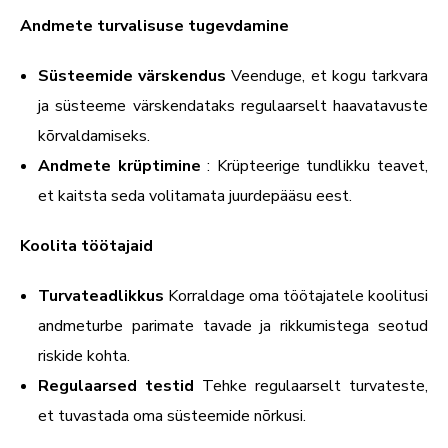
Andmete turvalisuse tugevdamine
Süsteemide värskendus
Veenduge, et kogu tarkvara
ja süsteeme värskendataks regulaarselt haavatavuste
kõrvaldamiseks.
Andmete krüptimine
: Krüpteerige tundlikku teavet,
et kaitsta seda volitamata juurdepääsu eest.
Koolita töötajaid
Turvateadlikkus
Korraldage oma töötajatele koolitusi
andmeturbe parimate tavade ja rikkumistega seotud
riskide kohta.
Regulaarsed testid
Tehke regulaarselt turvateste,
et tuvastada oma süsteemide nõrkusi.