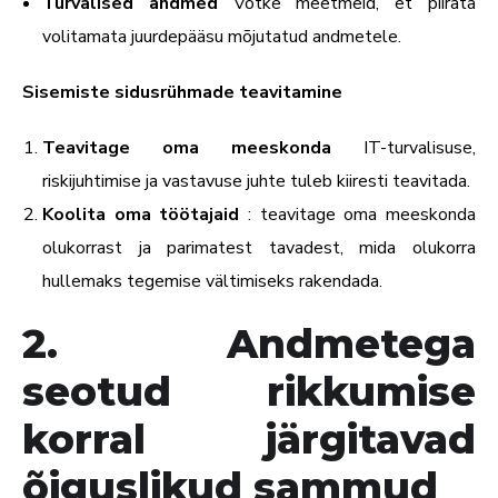
Turvalised andmed
Võtke meetmeid, et piirata
volitamata juurdepääsu mõjutatud andmetele.
Sisemiste sidusrühmade teavitamine
Teavitage oma meeskonda
IT-turvalisuse,
riskijuhtimise ja vastavuse juhte tuleb kiiresti teavitada.
Koolita oma töötajaid
: teavitage oma meeskonda
olukorrast ja parimatest tavadest, mida olukorra
hullemaks tegemise vältimiseks rakendada.
2. Andmetega
seotud rikkumise
korral järgitavad
õiguslikud sammud