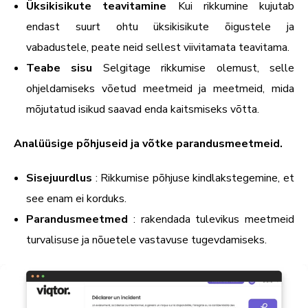
Üksikisikute teavitamine
Kui rikkumine kujutab
endast suurt ohtu üksikisikute õigustele ja
vabadustele, peate neid sellest viivitamata teavitama.
Teabe sisu
Selgitage rikkumise olemust, selle
ohjeldamiseks võetud meetmeid ja meetmeid, mida
mõjutatud isikud saavad enda kaitsmiseks võtta.
Analüüsige põhjuseid ja võtke parandusmeetmeid.
Sisejuurdlus
: Rikkumise põhjuse kindlakstegemine, et
see enam ei korduks.
Parandusmeetmed
: rakendada tulevikus meetmeid
turvalisuse ja nõuetele vastavuse tugevdamiseks.