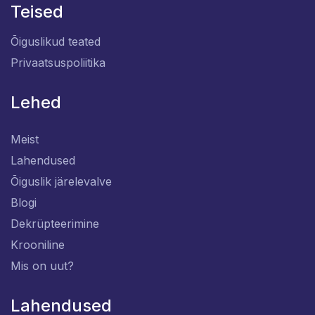
Teised
Õiguslikud teated
Privaatsuspoliitika
Lehed
Meist
Lahendused
Õiguslik järelevalve
Blogi
Dekrüpteerimine
Krooniline
Mis on uut?
Lahendused