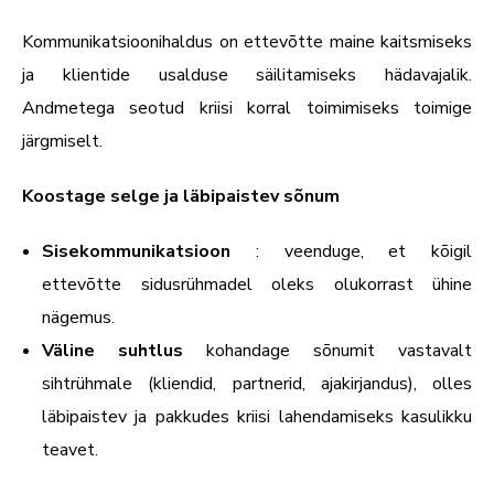
Kommunikatsioonihaldus on ettevõtte maine kaitsmiseks
ja klientide usalduse säilitamiseks hädavajalik.
Andmetega seotud kriisi korral toimimiseks toimige
järgmiselt.
Koostage selge ja läbipaistev sõnum
Sisekommunikatsioon
: veenduge, et kõigil
ettevõtte sidusrühmadel oleks olukorrast ühine
nägemus.
Väline suhtlus
kohandage sõnumit vastavalt
sihtrühmale (kliendid, partnerid, ajakirjandus), olles
läbipaistev ja pakkudes kriisi lahendamiseks kasulikku
teavet.