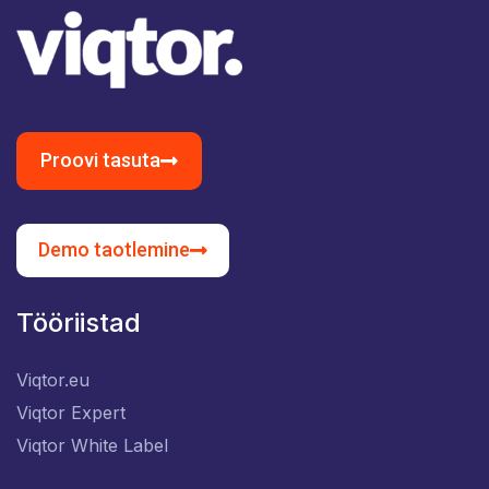
Proovi tasuta
Demo taotlemine
Tööriistad
Viqtor.eu
Viqtor Expert
Viqtor White Label