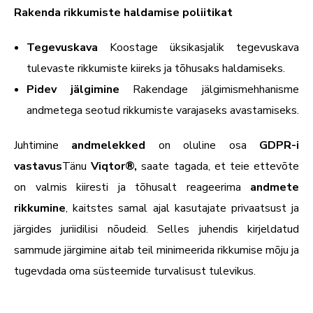
Rakenda rikkumiste haldamise poliitikat
Tegevuskava
Koostage üksikasjalik tegevuskava
tulevaste rikkumiste kiireks ja tõhusaks haldamiseks.
Pidev jälgimine
Rakendage jälgimismehhanisme
andmetega seotud rikkumiste varajaseks avastamiseks.
Juhtimine
andmelekked
on oluline osa
GDPR-i
vastavus
Tänu
Viqtor®,
saate tagada, et teie ettevõte
on valmis kiiresti ja tõhusalt reageerima
andmete
rikkumine
, kaitstes samal ajal kasutajate privaatsust ja
järgides juriidilisi nõudeid. Selles juhendis kirjeldatud
sammude järgimine aitab teil minimeerida rikkumise mõju ja
tugevdada oma süsteemide turvalisust tulevikus.