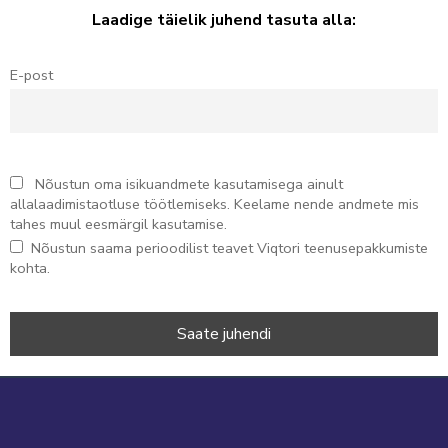
Laadige täielik juhend tasuta alla:
E-post
Nõustun oma isikuandmete kasutamisega ainult
allalaadimistaotluse töötlemiseks. Keelame nende andmete mis
tahes muul eesmärgil kasutamise.
Nõustun saama perioodilist teavet Viqtori teenusepakkumiste
kohta.