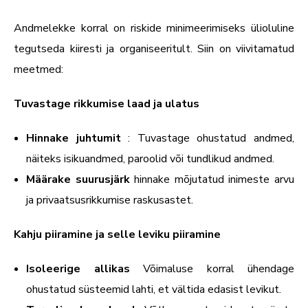
Andmelekke korral on riskide minimeerimiseks ülioluline
tegutseda kiiresti ja organiseeritult. Siin on viivitamatud
meetmed:
Tuvastage rikkumise laad ja ulatus
Hinnake juhtumit
: Tuvastage ohustatud andmed,
näiteks isikuandmed, paroolid või tundlikud andmed.
Määrake suurusjärk
hinnake mõjutatud inimeste arvu
ja privaatsusrikkumise raskusastet.
Kahju piiramine ja selle leviku piiramine
Isoleerige allikas
Võimaluse korral ühendage
ohustatud süsteemid lahti, et vältida edasist levikut.