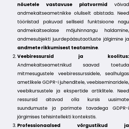
nõuetele vastavuse platvormid
võivad
andmekaitseametnikke oluliselt abistada. Need
tööriistad pakuvad selliseid funktsioone nagu
andmekaitsealase mõjuhinnangu haldamine,
andmesubjekti juurdepääsutaotluste jälgimine ja
andmete rikkumisest teatamine
.
Veebiressursid ja koolitus:
Andmekaitseametnikud saavad toetuda
mitmesugustele veebiressurssidele, sealhulgas
ametlikele GDPR-i juhenditele, veebiseminaridele,
veebikursustele ja ekspertide artiklitele. Need
ressursid aitavad olla kursis uusimate
suundumuste ja parimate tavadega GDPR-i
järgimises tehisintellekti kontekstis.
Professionaalsed võrgustikud ja