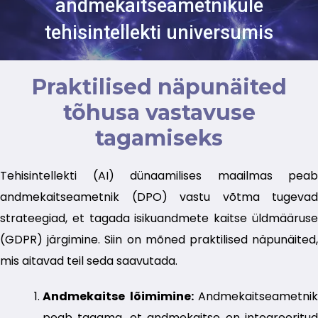
andmekaitseametnikule
tehisintellekti universumis
Praktilised näpunäited
tõhusa vastavuse
tagamiseks
Tehisintellekti (AI) dünaamilises maailmas peab
andmekaitseametnik (DPO) vastu võtma tugevad
strateegiad, et tagada isikuandmete kaitse üldmääruse
(GDPR) järgimine. Siin on mõned praktilised näpunäited,
mis aitavad teil seda saavutada.
Andmekaitse lõimimine:
Andmekaitseametnik
peab tagama, et andmekaitse on integreeritud