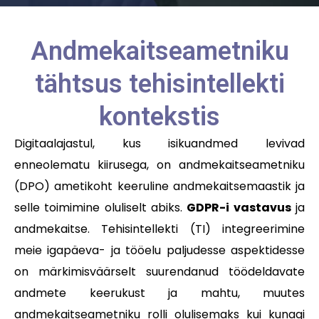
Andmekaitseametniku
tähtsus tehisintellekti
kontekstis
Digitaalajastul, kus isikuandmed levivad
enneolematu kiirusega, on andmekaitseametniku
(DPO) ametikoht keeruline andmekaitsemaastik ja
selle toimimine oluliselt abiks.
GDPR-i vastavus
ja
andmekaitse. Tehisintellekti (TI) integreerimine
meie igapäeva- ja tööelu paljudesse aspektidesse
on märkimisväärselt suurendanud töödeldavate
andmete keerukust ja mahtu, muutes
andmekaitseametniku rolli olulisemaks kui kunagi