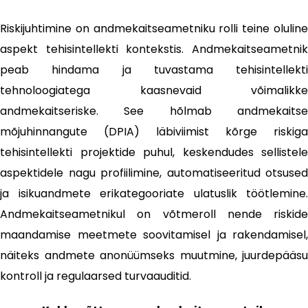
Riskijuhtimine on andmekaitseametniku rolli teine oluline
aspekt tehisintellekti kontekstis. Andmekaitseametnik
peab hindama ja tuvastama tehisintellekti
tehnoloogiatega kaasnevaid võimalikke
andmekaitseriske. See hõlmab andmekaitse
mõjuhinnangute (DPIA) läbiviimist kõrge riskiga
tehisintellekti projektide puhul, keskendudes sellistele
aspektidele nagu profiilimine, automatiseeritud otsused
ja isikuandmete erikategooriate ulatuslik töötlemine.
Andmekaitseametnikul on võtmeroll nende riskide
maandamise meetmete soovitamisel ja rakendamisel,
näiteks andmete anonüümseks muutmine, juurdepääsu
kontroll ja regulaarsed turvaauditid.