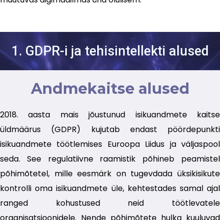
1. GDPR-i ja tehisintellekti alused
Andmekaitse alused
2018. aasta mais jõustunud isikuandmete kaitse
üldmäärus (GDPR) kujutab endast pöördepunkti
isikuandmete töötlemises Euroopa Liidus ja väljaspool
seda. See regulatiivne raamistik põhineb peamistel
põhimõtetel, mille eesmärk on tugevdada üksikisikute
kontrolli oma isikuandmete üle, kehtestades samal ajal
ranged kohustused neid töötlevatele
organisatsioonidele. Nende põhimõtete hulka kuuluvad