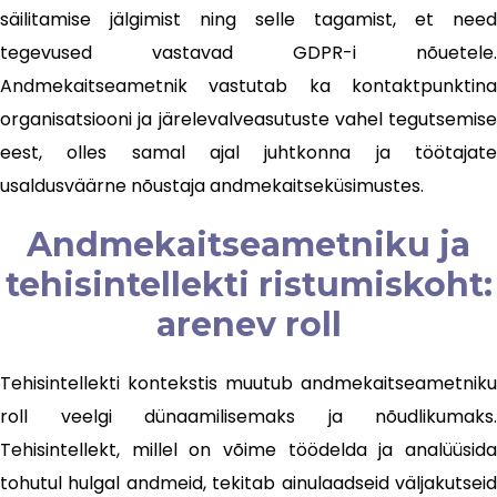
säilitamise jälgimist ning selle tagamist, et need
tegevused vastavad GDPR-i nõuetele.
Andmekaitseametnik vastutab ka kontaktpunktina
organisatsiooni ja järelevalveasutuste vahel tegutsemise
eest, olles samal ajal juhtkonna ja töötajate
usaldusväärne nõustaja andmekaitseküsimustes.
Andmekaitseametniku ja
tehisintellekti ristumiskoht:
arenev roll
Tehisintellekti kontekstis muutub andmekaitseametniku
roll veelgi dünaamilisemaks ja nõudlikumaks.
Tehisintellekt, millel on võime töödelda ja analüüsida
tohutul hulgal andmeid, tekitab ainulaadseid väljakutseid