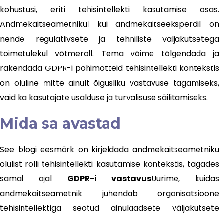
kohustusi, eriti tehisintellekti kasutamise osas.
Andmekaitseametnikul kui andmekaitseeksperdil on
nende regulatiivsete ja tehniliste väljakutsetega
toimetulekul võtmeroll. Tema võime tõlgendada ja
rakendada GDPR-i põhimõtteid tehisintellekti kontekstis
on oluline mitte ainult õigusliku vastavuse tagamiseks,
vaid ka kasutajate usalduse ja turvalisuse säilitamiseks.
Mida sa avastad
See blogi eesmärk on kirjeldada andmekaitseametniku
olulist rolli tehisintellekti kasutamise kontekstis, tagades
samal ajal
GDPR-i vastavus
Uurime, kuidas
andmekaitseametnik juhendab organisatsioone
tehisintellektiga seotud ainulaadsete väljakutsete