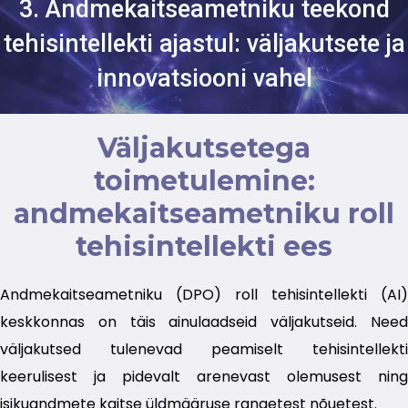
3. Andmekaitseametniku teekond
tehisintellekti ajastul: väljakutsete ja
innovatsiooni vahel
Väljakutsetega
toimetulemine:
andmekaitseametniku roll
tehisintellekti ees
Andmekaitseametniku (DPO) roll tehisintellekti (AI)
keskkonnas on täis ainulaadseid väljakutseid. Need
väljakutsed tulenevad peamiselt tehisintellekti
keerulisest ja pidevalt arenevast olemusest ning
isikuandmete kaitse üldmääruse rangetest nõuetest.