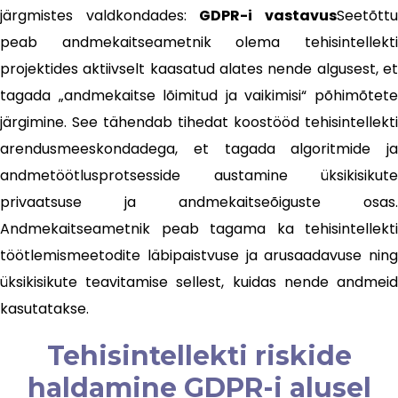
järgmistes valdkondades:
GDPR-i vastavus
Seetõtt
peab andmekaitseametnik olema tehisintellekti
projektides aktiivselt kaasatud alates nende algusest, et
tagada „andmekaitse lõimitud ja vaikimisi“ põhimõtete
järgimine. See tähendab tihedat koostööd tehisintellekti
arendusmeeskondadega, et tagada algoritmide ja
andmetöötlusprotsesside austamine üksikisikute
privaatsuse ja andmekaitseõiguste osas.
Andmekaitseametnik peab tagama ka tehisintellekti
töötlemismeetodite läbipaistvuse ja arusaadavuse ning
üksikisikute teavitamise sellest, kuidas nende andmeid
kasutatakse.
Tehisintellekti riskide
haldamine GDPR-i alusel