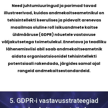
Need juhtumiuuringud ja parimad tavad
illustreerivad, kuidas andmekaitseametnikul on
tehisintellekti keerulises ja pidevalt arenevas
maailmas oluline roll isikuandmete kaitse
üldmääruse (GDPR) nõuetele vastavuse
väljakutsetega toimetulekul. Ennetava ja teadliku
lähenemisviisi abil saab andmekaitseametnik
aidata organisatsioonidel tehisintellekti
potentsiaali rakendada, järgides samal ajal
rangeid andmekaitsestandardeid.
5. GDPR-i vastavusstrateegiad