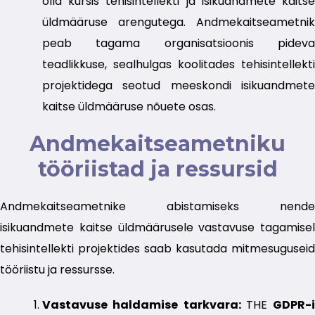
olla kursis tehisintellekti ja isikuandmete kaitse
üldmääruse arengutega. Andmekaitseametnik
peab tagama organisatsioonis pideva
teadlikkuse, sealhulgas koolitades tehisintellekti
projektidega seotud meeskondi isikuandmete
kaitse üldmääruse nõuete osas.
Andmekaitseametniku
tööriistad ja ressursid
Andmekaitseametnike abistamiseks nende
isikuandmete kaitse üldmäärusele vastavuse tagamisel
tehisintellekti projektides saab kasutada mitmesuguseid
tööriistu ja ressursse.
Vastavuse haldamise tarkvara:
THE
GDPR-i