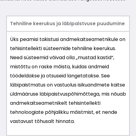
Tehniline keerukus ja läbipaistvuse puudumine
Üks peamisi takistusi andmekaitseametnikule on
tehisintellekti süsteemide tehniline keerukus.
Need süsteemid võivad olla „mustad kastid“,
mistõttu on raske mõista, kuidas andmeid
töödeldakse ja otsuseid langetatakse. See
läbipaistmatus on vastuolus isikuandmete kaitse
üldmääruse läbipaistvuspõhimõttega, mis nõuab
andmekaitseametnikelt tehisintellekti
tehnoloogiate põhjalikku mõistmist, et nende
vastavust tõhusalt hinnata.