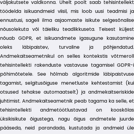
väljakutsete valdkonna. Ühelt poolt saab tehisintellekt
töödelda isikuandmeid viisil, mis loob uusi teadmisi ja
ennustusi, sageli ilma asjaomaste isikute selgesõnalise
nõusolekuta või täieliku teadlikkuseta. Teisest küljest
nõuab GDPR, et isikuandmete igasugune kasutamine
oleks läbipaistev, turvaline ja põhjendatud.
Andmekaitseametnikul on selles kontekstis võtmeroll
tehisintellekti rakenduste vastavuse tagamisel GDPR-i
põhimõtetele. See hõlmab algoritmide läbipaistvuse
tagamist, selgitusõiguse menetluste kehtestamist (kui
otsused tehakse automaatselt) ja andmekaitseriskide
juhtimist. Andmekaitseametnik peab tagama ka selle, et
tehisintellekti andmetöötlustavad on kooskõlas
üksikisikute õigustega, nagu õigus andmetele juurde
pääseda, neid parandada, kustutada ja andmeid üle