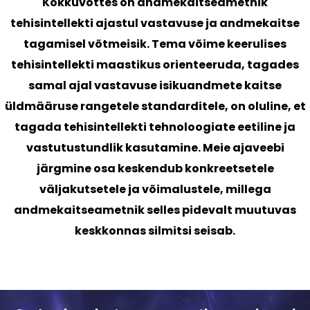
Kokkuvõttes on andmekaitseametnik
tehisintellekti ajastul vastavuse ja andmekaitse
tagamisel võtmeisik. Tema võime keerulises
tehisintellekti maastikus orienteeruda, tagades
samal ajal vastavuse isikuandmete kaitse
üldmääruse rangetele standarditele, on oluline, et
tagada tehisintellekti tehnoloogiate eetiline ja
vastutustundlik kasutamine. Meie ajaveebi
järgmine osa keskendub konkreetsetele
väljakutsetele ja võimalustele, millega
andmekaitseametnik selles pidevalt muutuvas
keskkonnas silmitsi seisab.