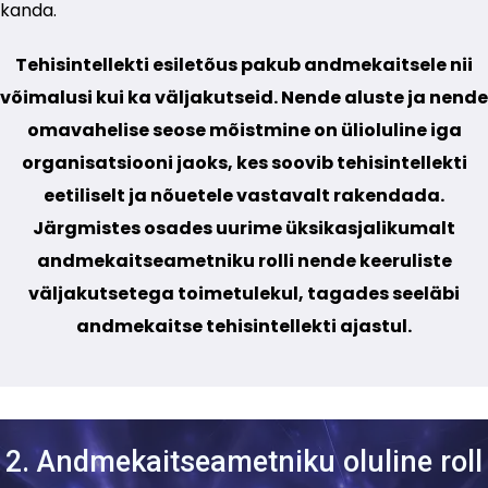
kanda.
Tehisintellekti esiletõus pakub andmekaitsele nii
võimalusi kui ka väljakutseid. Nende aluste ja nende
omavahelise seose mõistmine on ülioluline iga
organisatsiooni jaoks, kes soovib tehisintellekti
eetiliselt ja nõuetele vastavalt rakendada.
Järgmistes osades uurime üksikasjalikumalt
andmekaitseametniku rolli nende keeruliste
väljakutsetega toimetulekul, tagades seeläbi
andmekaitse tehisintellekti ajastul.
2. Andmekaitseametniku oluline roll