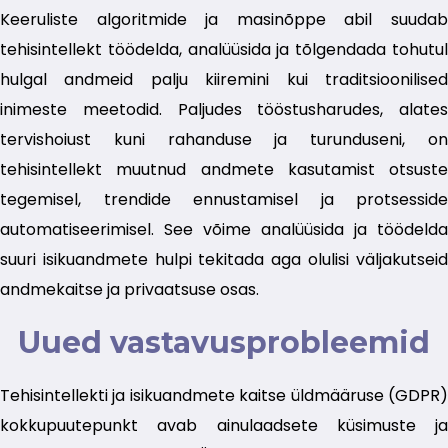
Keeruliste algoritmide ja masinõppe abil suudab
tehisintellekt töödelda, analüüsida ja tõlgendada tohutul
hulgal andmeid palju kiiremini kui traditsioonilised
inimeste meetodid. Paljudes tööstusharudes, alates
tervishoiust kuni rahanduse ja turunduseni, on
tehisintellekt muutnud andmete kasutamist otsuste
tegemisel, trendide ennustamisel ja protsesside
automatiseerimisel. See võime analüüsida ja töödelda
suuri isikuandmete hulpi tekitada aga olulisi väljakutseid
andmekaitse ja privaatsuse osas.
Uued vastavusprobleemid
Tehisintellekti ja isikuandmete kaitse üldmääruse (GDPR)
kokkupuutepunkt avab ainulaadsete küsimuste ja