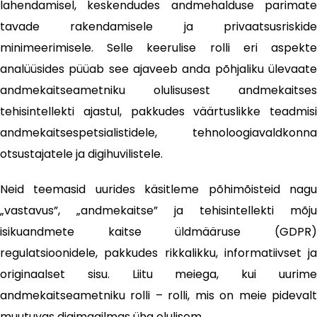
lahendamisel, keskendudes andmehalduse parimate
tavade rakendamisele ja privaatsusriskide
minimeerimisele. Selle keerulise rolli eri aspekte
analüüsides püüab see ajaveeb anda põhjaliku ülevaate
andmekaitseametniku olulisusest andmekaitses
tehisintellekti ajastul, pakkudes väärtuslikke teadmisi
andmekaitsespetsialistidele, tehnoloogiavaldkonna
otsustajatele ja digihuvilistele.
Neid teemasid uurides käsitleme põhimõisteid nagu
„vastavus”, „andmekaitse” ja tehisintellekti mõju
isikuandmete kaitse üldmääruse (GDPR)
regulatsioonidele, pakkudes rikkalikku, informatiivset ja
originaalset sisu. Liitu meiega, kui uurime
andmekaitseametniku rolli – rolli, mis on meie pidevalt
muutuvas digimaailmas üha olulisem.