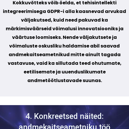
Kokkuvõtteks võib öelda, et tehisintellekti
integreerimisega GDPR-i alla kaasnevad arvukad
väljakutsed, kuid need pakuvad ka
märkimisväärseid võimalusi innovatsiooniks ja
väärtuse loomiseks. Nende väljakutsete ja
võimaluste oskusliku haldamise abil saavad
andmekaitseametnikud mitte ainult tagada
vastavuse, vaid ka sillutada teed ohutumate,
eetilisemate ja uuenduslikumate
andmetöötlustavade suunas.
4. Konkreetsed näited:
andmekaitseametniku töö