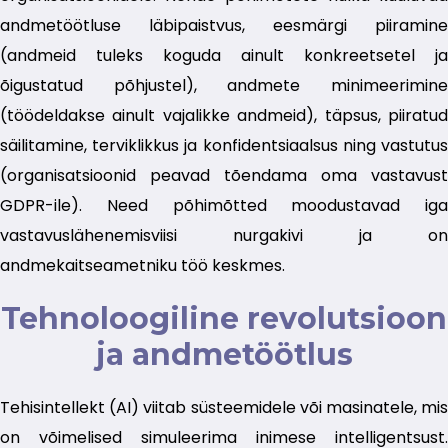
andmetöötluse läbipaistvus, eesmärgi piiramine
(andmeid tuleks koguda ainult konkreetsetel ja
õigustatud põhjustel), andmete minimeerimine
(töödeldakse ainult vajalikke andmeid), täpsus, piiratud
säilitamine, terviklikkus ja konfidentsiaalsus ning vastutus
(organisatsioonid peavad tõendama oma vastavust
GDPR-ile). Need põhimõtted moodustavad iga
vastavuslähenemisviisi nurgakivi ja on
andmekaitseametniku töö keskmes.
Tehnoloogiline revolutsioon
ja andmetöötlus
Tehisintellekt (AI) viitab süsteemidele või masinatele, mis
on võimelised simuleerima inimese intelligentsust.