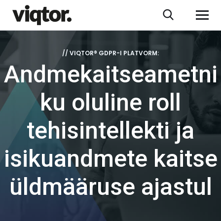
// VIQTOR® GDPR-I PLATVORM:
Andmekaitseametni
ku oluline roll
tehisintellekti ja
isikuandmete kaitse
üldmääruse ajastul