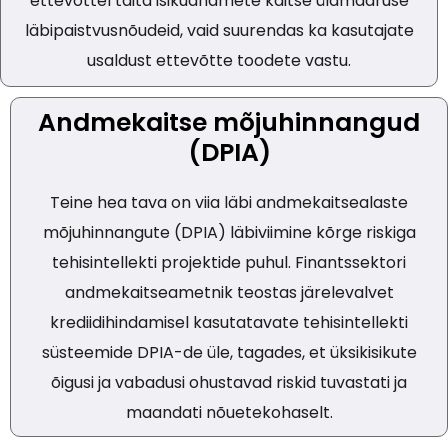
ettevõttel täita isikuandmete kaitse üldmääruse
läbipaistvusnõudeid, vaid suurendas ka kasutajate
usaldust ettevõtte toodete vastu.
Andmekaitse mõjuhinnangud
(DPIA)
Teine hea tava on viia läbi andmekaitsealaste
mõjuhinnangute (DPIA) läbiviimine kõrge riskiga
tehisintellekti projektide puhul. Finantssektori
andmekaitseametnik teostas järelevalvet
krediidihindamisel kasutatavate tehisintellekti
süsteemide DPIA-de üle, tagades, et üksikisikute
õigusi ja vabadusi ohustavad riskid tuvastati ja
maandati nõuetekohaselt.