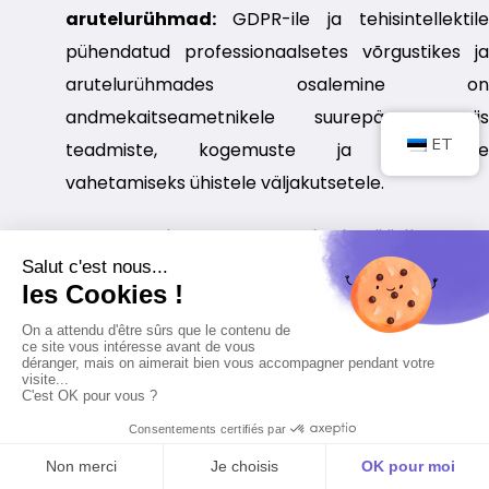
arutelurühmad:
GDPR-ile ja tehisintellektile
pühendatud professionaalsetes võrgustikes ja
arutelurühmades osalemine on
andmekaitseametnikele suurepärane viis
ET
teadmiste, kogemuste ja lahenduste
vahetamiseks ühistele väljakutsetele.
Nende strateegiate vastuvõtmise ja tööriistade
kasutamise abil saavad andmekaitseametnikud
oma organisatsioone tõhusalt suunata
isikuandmete kaitse üldmääruse (GDPR) nõuetele
vastavuse poole tehisintellekti valdkonnas. Need
tavad ja ressursid võimaldavad neil lahendada
andmekaitsega kaasnevaid väljakutseid pidevalt
muutuvas tehnoloogilises keskkonnas.