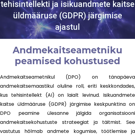
tehisintellekti ja isikuandmete kaitse
üldmääruse (GDPR) järgimise
ajastul
Andmekaitseametniku
peamised kohustused
Andmekaitseametnikul (DPO) on tänapäeva
andmekaitsemaastikul oluline roll, eriti keskkondades,
kus tehisintellekt (AI) on laialt levinud. Isikuandmete
kaitse üldmääruse (GDPR) järgimise keskpunktina on
DPO peamine ülesanne jälgida organisatsiooni
andmekaitsekohustuste strateegiat ja täitmist. See
vastutus hõlmab andmete kogumise, töötlemise ja