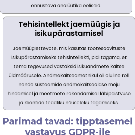
ennustava analüütika eeliseid.
Tehisintellekt jaemüügis ja
isikupärastamisel
Jaemüügiettevõte, mis kasutas tootesoovituste
isikupärastamiseks tehisintellekti, pidi tagama, et
tema tegevused vastaksid isikuandmete kaitse
üldmäärusele. Andmekaitseametnikul oli oluline roll
nende süsteemide andmekaitsealase mõju
hindamisel ja meetmete rakendamisel läbipaistvuse
ja klientide teadliku nõusoleku tagamiseks.
Parimad tavad: tipptasemel
vastavus GDPR-ile