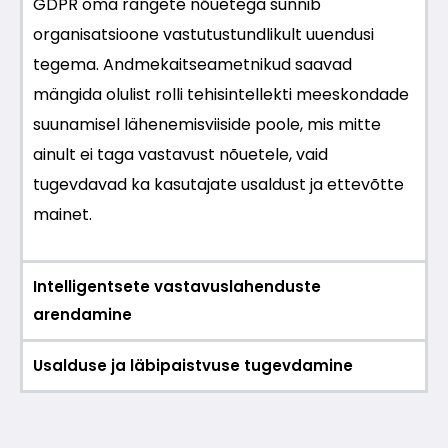
GDPR oma rangete nõuetega sunnib
organisatsioone vastutustundlikult uuendusi
tegema. Andmekaitseametnikud saavad
mängida olulist rolli tehisintellekti meeskondade
suunamisel lähenemisviiside poole, mis mitte
ainult ei taga vastavust nõuetele, vaid
tugevdavad ka kasutajate usaldust ja ettevõtte
mainet.
Intelligentsete vastavuslahenduste
arendamine
Usalduse ja läbipaistvuse tugevdamine