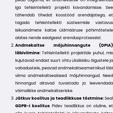
iga tehisintellekti projekti kavandamisse. See
tähendab tihedat koostööd arendajatega, et
tagada tehisintellekti süsteemide vastavus
isikuandmete kaitse üldmääruse põhimõtetele
alates nende esialgsest arendusprotsessist.
Andmekaitse mõjuhinnangute (DPIA)
läbiviimine:
Tehisintellekti projektide puhul, mis
kujutavad endast suurt ohtu üksikisiku õigustele ja
vabadustele, peavad andmekaitseametnikud läbi
viima andmekaitsealased mõjuhinnangud. Need
hinnangud aitavad tuvastada ja leevendada
võimalikke andmekaitseriske.
Jätkuv koolitus ja teadlikkuse tõstmine:
Seal
GDPR-i koolitus
Pidev teadlikkus on oluline, et