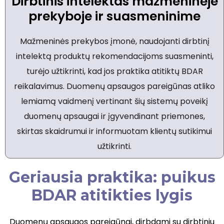
Dirbtinis intelektas mažmeninėje
prekyboje ir suasmeninime
Mažmeninės prekybos įmonė, naudojanti dirbtinį
intelektą produktų rekomendacijoms suasmeninti,
turėjo užtikrinti, kad jos praktika atitiktų BDAR
reikalavimus. Duomenų apsaugos pareigūnas atliko
lemiamą vaidmenį vertinant šių sistemų poveikį
duomenų apsaugai ir įgyvendinant priemones,
skirtas skaidrumui ir informuotam klientų sutikimui
užtikrinti.
Geriausia praktika: puikus
BDAR atitikties lygis
Duomenų apsaugos pareigūnai, dirbdami su dirbtiniu