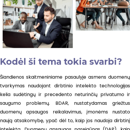
Kodėl ši tema tokia svarbi?
Šiandienos skaitmeniniame pasaulyje asmens duomenų
tvarkymas naudojant dirbtinio intelekto technologijas
kelia sudėtingų ir precedento neturinčių privatumo ir
saugumo problemų. BDAR, nustatydamas griežtus
duomenų apsaugos reikalavimus, įmonėms nustato
naują atsakomybę, ypač dėl to, kaip jos naudoja dirbtinį
intelektą. Duomenų apsaugos pareigūnas (DAP), kaip