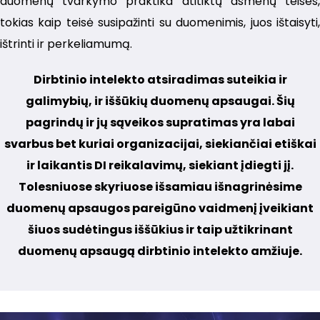
duomenų tvarkymo praktika atitiktų asmenų teises,
tokias kaip teisė susipažinti su duomenimis, juos ištaisyti,
ištrinti ir perkeliamumą.
Dirbtinio intelekto atsiradimas suteikia ir
galimybių, ir iššūkių duomenų apsaugai. Šių
pagrindų ir jų sąveikos supratimas yra labai
svarbus bet kuriai organizacijai, siekiančiai etiškai
ir laikantis DI reikalavimų, siekiant įdiegti jį.
Tolesniuose skyriuose išsamiau išnagrinėsime
duomenų apsaugos pareigūno vaidmenį įveikiant
šiuos sudėtingus iššūkius ir taip užtikrinant
duomenų apsaugą dirbtinio intelekto amžiuje.