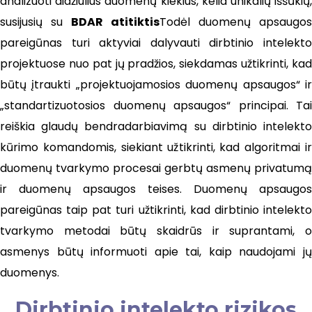
analizuoti didžiulius duomenų kiekius, kelia unikalių iššūkių,
susijusių su
BDAR atitiktis
Todėl duomenų apsaugos
pareigūnas turi aktyviai dalyvauti dirbtinio intelekto
projektuose nuo pat jų pradžios, siekdamas užtikrinti, kad
būtų įtraukti „projektuojamosios duomenų apsaugos“ ir
„standartizuotosios duomenų apsaugos“ principai. Tai
reiškia glaudų bendradarbiavimą su dirbtinio intelekto
kūrimo komandomis, siekiant užtikrinti, kad algoritmai ir
duomenų tvarkymo procesai gerbtų asmenų privatumą
ir duomenų apsaugos teises. Duomenų apsaugos
pareigūnas taip pat turi užtikrinti, kad dirbtinio intelekto
tvarkymo metodai būtų skaidrūs ir suprantami, o
asmenys būtų informuoti apie tai, kaip naudojami jų
duomenys.
Dirbtinio intelekto rizikos