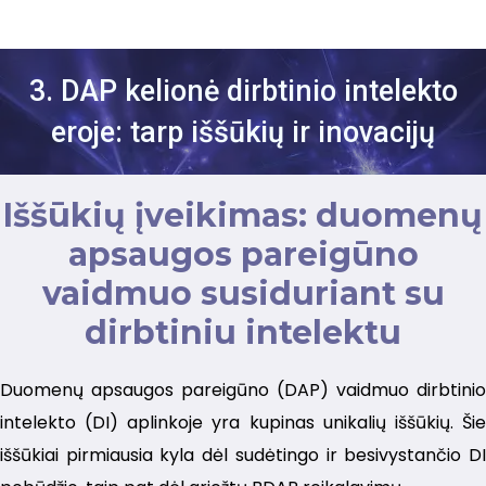
3. DAP kelionė dirbtinio intelekto
eroje: tarp iššūkių ir inovacijų
Iššūkių įveikimas: duomenų
apsaugos pareigūno
vaidmuo susiduriant su
dirbtiniu intelektu
Duomenų apsaugos pareigūno (DAP) vaidmuo dirbtinio
intelekto (DI) aplinkoje yra kupinas unikalių iššūkių. Šie
iššūkiai pirmiausia kyla dėl sudėtingo ir besivystančio DI