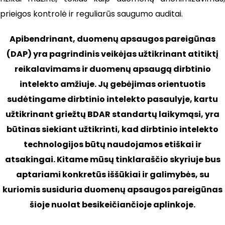
prieigos kontrolė ir reguliarūs saugumo auditai.
Apibendrinant, duomenų apsaugos pareigūnas
(DAP) yra pagrindinis veikėjas užtikrinant atitiktį
reikalavimams ir duomenų apsaugą dirbtinio
intelekto amžiuje. Jų gebėjimas orientuotis
sudėtingame dirbtinio intelekto pasaulyje, kartu
užtikrinant griežtų BDAR standartų laikymąsi, yra
būtinas siekiant užtikrinti, kad dirbtinio intelekto
technologijos būtų naudojamos etiškai ir
atsakingai. Kitame mūsų tinklaraščio skyriuje bus
aptariami konkretūs iššūkiai ir galimybės, su
kuriomis susiduria duomenų apsaugos pareigūnas
šioje nuolat besikeičiančioje aplinkoje.