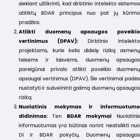
siekiant užtikrinti, kad dirbtinio intelekto sistemos
atitiktų BDAR principus nuo pat jų kūrimo
pradžios.
Atlikti duomenų apsaugos poveikio
vertinimus (DPAV):
Dirbtinio intelekt
projektams, kurie kelia didelę riziką asmenų
teisėms ir laisvėms, duomenų apsaugos
pareigūnai privalo atlikti poveikio duomenų
apsaugai vertinimus (DPAV). Šie vertinimai padės
nustatyti ir sušvelninti galimą duomenų apsaugos
riziką.
Nuolatinis mokymas ir informuotumo
didinimas:
Ten
BDAR mokymai
Nuolatinis
informuotumas yra būtinas norint neatsilikti nuo
DI ir BDAR pokyčių. Duomenų apsaugos