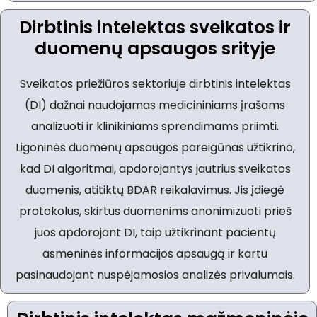
Dirbtinis intelektas sveikatos ir
duomenų apsaugos srityje
Sveikatos priežiūros sektoriuje dirbtinis intelektas
(DI) dažnai naudojamas medicininiams įrašams
analizuoti ir klinikiniams sprendimams priimti.
Ligoninės duomenų apsaugos pareigūnas užtikrino,
kad DI algoritmai, apdorojantys jautrius sveikatos
duomenis, atitiktų BDAR reikalavimus. Jis įdiegė
protokolus, skirtus duomenims anonimizuoti prieš
juos apdorojant DI, taip užtikrinant pacientų
asmeninės informacijos apsaugą ir kartu
pasinaudojant nuspėjamosios analizės privalumais.