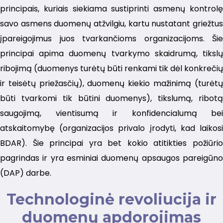
principais, kuriais siekiama sustiprinti asmenų kontrolę
savo asmens duomenų atžvilgiu, kartu nustatant griežtus
įpareigojimus juos tvarkančioms organizacijoms. Šie
principai apima duomenų tvarkymo skaidrumą, tikslų
ribojimą (duomenys turėtų būti renkami tik dėl konkrečių
ir teisėtų priežasčių), duomenų kiekio mažinimą (turėtų
būti tvarkomi tik būtini duomenys), tikslumą, ribotą
saugojimą, vientisumą ir konfidencialumą bei
atskaitomybę (organizacijos privalo įrodyti, kad laikosi
BDAR). Šie principai yra bet kokio atitikties požiūrio
pagrindas ir yra esminiai duomenų apsaugos pareigūno
(DAP) darbe.
Technologinė revoliucija ir
duomenų apdorojimas