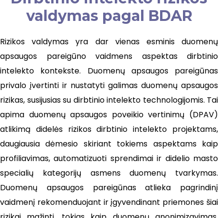
valdymas pagal BDAR
Rizikos valdymas yra dar vienas esminis duomenų
apsaugos pareigūno vaidmens aspektas dirbtinio
intelekto kontekste. Duomenų apsaugos pareigūnas
privalo įvertinti ir nustatyti galimas duomenų apsaugos
rizikas, susijusias su dirbtinio intelekto technologijomis. Tai
apima duomenų apsaugos poveikio vertinimų (DPAV)
atlikimą didelės rizikos dirbtinio intelekto projektams,
daugiausia dėmesio skiriant tokiems aspektams kaip
profiliavimas, automatizuoti sprendimai ir didelio masto
specialių kategorijų asmens duomenų tvarkymas.
Duomenų apsaugos pareigūnas atlieka pagrindinį
vaidmenį rekomenduojant ir įgyvendinant priemones šiai
rizikai mažinti, tokias kaip duomenų anonimizavimas,