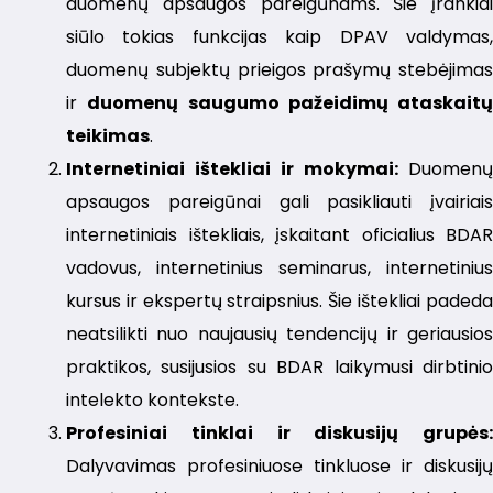
duomenų apsaugos pareigūnams. Šie įrankiai
siūlo tokias funkcijas kaip DPAV valdymas,
duomenų subjektų prieigos prašymų stebėjimas
ir
duomenų saugumo pažeidimų ataskaitų
teikimas
.
Internetiniai ištekliai ir mokymai:
Duomenų
apsaugos pareigūnai gali pasikliauti įvairiais
internetiniais ištekliais, įskaitant oficialius BDAR
vadovus, internetinius seminarus, internetinius
kursus ir ekspertų straipsnius. Šie ištekliai padeda
neatsilikti nuo naujausių tendencijų ir geriausios
praktikos, susijusios su BDAR laikymusi dirbtinio
intelekto kontekste.
Profesiniai tinklai ir diskusijų grupės:
Dalyvavimas profesiniuose tinkluose ir diskusijų