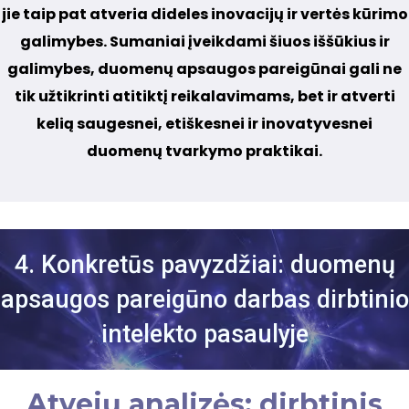
jie taip pat atveria dideles inovacijų ir vertės kūrimo
galimybes. Sumaniai įveikdami šiuos iššūkius ir
galimybes, duomenų apsaugos pareigūnai gali ne
tik užtikrinti atitiktį reikalavimams, bet ir atverti
kelią saugesnei, etiškesnei ir inovatyvesnei
duomenų tvarkymo praktikai.
4. Konkretūs pavyzdžiai: duomenų
apsaugos pareigūno darbas dirbtinio
intelekto pasaulyje
Atvejų analizės: dirbtinis