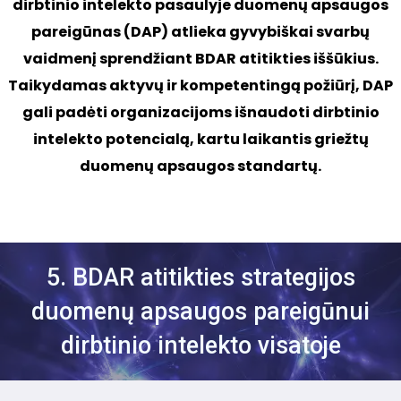
dirbtinio intelekto pasaulyje duomenų apsaugos
pareigūnas (DAP) atlieka gyvybiškai svarbų
vaidmenį sprendžiant BDAR atitikties iššūkius.
Taikydamas aktyvų ir kompetentingą požiūrį, DAP
gali padėti organizacijoms išnaudoti dirbtinio
intelekto potencialą, kartu laikantis griežtų
duomenų apsaugos standartų.
5. BDAR atitikties strategijos
duomenų apsaugos pareigūnui
dirbtinio intelekto visatoje