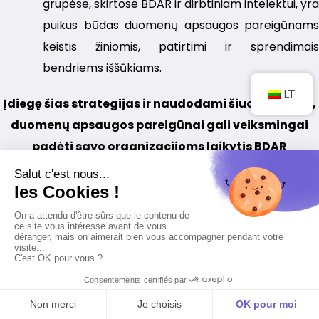
grupėse, skirtose BDAR ir dirbtiniam intelektui, yra
puikus būdas duomenų apsaugos pareigūnams
keistis žiniomis, patirtimi ir sprendimais
bendriems iššūkiams.
LT
Įdiegę šias strategijas ir naudodami šiuos įrankius,
duomenų apsaugos pareigūnai gali veiksmingai
padėti savo organizacijoms laikytis BDAR
reikalavimų dirbtinio intelekto srityje. Ši praktika ir
ištekliai leis jiems įveikti duomenų apsaugos
iššūkius nuolat kintančioje technologinėje
aplinkoje.