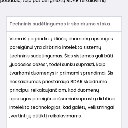
pobūdžio, taip pat dėl griežtų BDAR reikalavimų.
Techninis sudėtingumas ir skaidrumo stoka
Viena iš pagrindinių kliūčių duomenų apsaugos
pareigūnui yra dirbtinio intelekto sistemų
techninis sudėtingumas. Šios sistemos gali būti
„juodosios dėžės“, todėl sunku suprasti, kaip
tvarkomi duomenys ir priimami sprendimai. Šis
neskaidrumas prieštarauja BDAR skaidrumo
principui, reikalaujančiam, kad duomenų
apsaugos pareigūnai išsamiai suprastų dirbtinio
intelekto technologijas, kad galėtų veiksmingai
įvertinti jų atitiktį reikalavimams.