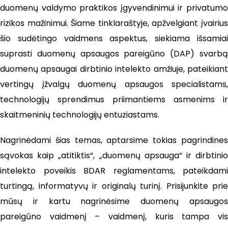
duomenų valdymo praktikos įgyvendinimui ir privatumo
rizikos mažinimui. Šiame tinklaraštyje, apžvelgiant įvairius
šio sudėtingo vaidmens aspektus, siekiama išsamiai
suprasti duomenų apsaugos pareigūno (DAP) svarbą
duomenų apsaugai dirbtinio intelekto amžiuje, pateikiant
vertingų įžvalgų duomenų apsaugos specialistams,
technologijų sprendimus priimantiems asmenims ir
skaitmeninių technologijų entuziastams.
Nagrinėdami šias temas, aptarsime tokias pagrindines
sąvokas kaip „atitiktis“, „duomenų apsauga“ ir dirbtinio
intelekto poveikis BDAR reglamentams, pateikdami
turtingą, informatyvų ir originalų turinį. Prisijunkite prie
mūsų ir kartu nagrinėsime duomenų apsaugos
pareigūno vaidmenį – vaidmenį, kuris tampa vis