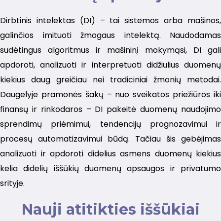
Dirbtinis intelektas (DI) – tai sistemos arba mašinos,
galinčios imituoti žmogaus intelektą. Naudodamas
sudėtingus algoritmus ir mašininį mokymąsi, DI gali
apdoroti, analizuoti ir interpretuoti didžiulius duomenų
kiekius daug greičiau nei tradiciniai žmonių metodai.
Daugelyje pramonės šakų – nuo sveikatos priežiūros iki
finansų ir rinkodaros – DI pakeitė duomenų naudojimo
sprendimų priėmimui, tendencijų prognozavimui ir
procesų automatizavimui būdą. Tačiau šis gebėjimas
analizuoti ir apdoroti didelius asmens duomenų kiekius
kelia didelių iššūkių duomenų apsaugos ir privatumo
srityje.
Nauji atitikties iššūkiai