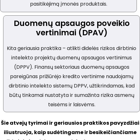
pasitikėjimą įmonės produktais.
Duomenų apsaugos poveikio
vertinimai (DPAV)
Kita geriausia praktika – atlikti didelės rizikos dirbtinio
intelekto projektų duomenų apsaugos vertinimus
(DPPV). Finansų sektoriaus duomenų apsaugos
pareigūnas prižiūrėjo kredito vertinime naudojamų
dirbtinio intelekto sistemų DPPV, užtikrindamas, kad
būtų tinkamai nustatyta ir sumažinta rizika asmenų
teisėms ir laisvėms.
Šie atvejų tyrimai ir geriausios praktikos pavyzdžiai
iliustruoja, kaip sudėtingame ir besikeičiančiame