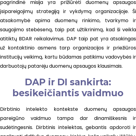
pagrindinė misija yra prižiūrėti duomenų apsaugos
įsipareigojimų strategiją ir vykdymą organizacijoje. Ši
atsakomybė apima duomenų rinkimo, tvarkymo ir
saugojimo stebėseną, taip pat užtikrinimą, kad ši veikla
atitiktų BDAR reikalavimus. DAP taip pat yra atsakingas
už kontaktinio asmens tarp organizacijos ir priežiūros
institucijų veikimą, kartu būdamas patikimu vadovybės ir
darbuotojų patarėju duomenų apsaugos klausimais.
DAP ir DI sankirta:
besikeičiantis vaidmuo
Dirbtinio intelekto kontekste duomenų apsaugos
pareigūno vaidmuo tampa dar dinamiškesnis ir
sudėtingesnis. Dirbtinis intelektas, gebantis apdoroti ir