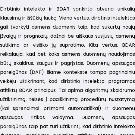
Dirbtinio intelekto ir BDAR sankirta atveria unikalių
klausimų ir iššūkių lauką. Viena vertus, dirbtinis intelektas
gali tvarkyti asmens duomenis taip, kad sukurtų naujų
įžvalgų ir prognozių, dažnai be aiškaus susijusių asmenų
sutikimo ar visiško jų supratimo. Kita vertus, BDAR
reikalauja, kad bet koks asmens duomenų naudojimas
būtų skaidrus, saugus ir pagrįstas. Duomenų apsaugos
pareigūnas (DAP) šiame kontekste tampa pagrindiniu
veikėju užtikrinant, kad dirbtinio intelekto programos
atitiktų BDAR principus. Tai apima algoritmų skaidrumo
užtikrinimą, teisės į paaiškinimą procedūrų nustatymą
(kai sprendimai priimami automatiškai) ir duomenų
apsaugos rizikos valdymą. Duomenų apsaugos
pareigūnas taip pat turi užtikrinti, kad dirbtinio intelekto