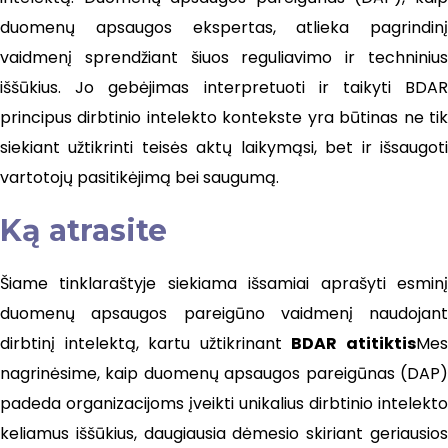
duomenų apsaugos ekspertas, atlieka pagrindinį
vaidmenį sprendžiant šiuos reguliavimo ir techninius
iššūkius. Jo gebėjimas interpretuoti ir taikyti BDAR
principus dirbtinio intelekto kontekste yra būtinas ne tik
siekiant užtikrinti teisės aktų laikymąsi, bet ir išsaugoti
vartotojų pasitikėjimą bei saugumą.
Ką atrasite
Šiame tinklaraštyje siekiama išsamiai aprašyti esminį
duomenų apsaugos pareigūno vaidmenį naudojant
dirbtinį intelektą, kartu užtikrinant
BDAR atitiktis
Me
nagrinėsime, kaip duomenų apsaugos pareigūnas (DAP)
padeda organizacijoms įveikti unikalius dirbtinio intelekto
keliamus iššūkius, daugiausia dėmesio skiriant geriausios