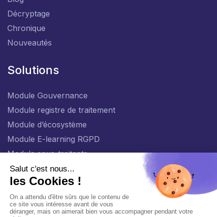
Décryptage
Chronique
Nouveautés
Solutions
Module Gouvernance
Module registre de traitement
Module d’écosystème
Module E-learning RGPD
Module sous-traitants
FR
Politique générale de protection des données personnelles