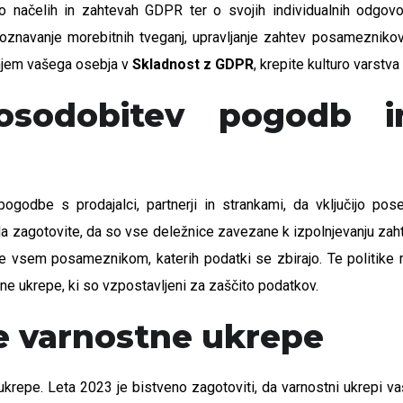
 o načelih in zahtevah GDPR ter o svojih individualnih odgovo
navanje morebitnih tveganj, upravljanje zahtev posameznikov v
anjem vašega osebja v
Skladnost z GDPR
, krepite kulturo varstv
osodobitev pogodb in
ogodbe s prodajalci, partnerji in strankami, da vključijo po
 zagotovite, da so vse deležnice zavezane k izpolnjevanju zaht
e vsem posameznikom, katerih podatki se zbirajo. Te politike m
e ukrepe, ki so vzpostavljeni za zaščito podatkov.
ne varnostne ukrepe
repe. Leta 2023 je bistveno zagotoviti, da varnostni ukrepi v