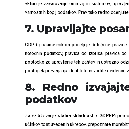
vključuje zavarovanje omrežij in sistemov, upravljan
varnostnih kopij podatkov. Prav tako redno ocenjujte 
7. Upravljajte pos
GDPR posameznikom podeljuje določene pravice v 
netočnih podatkov, pravica do izbrisa, pravica do
postopke za upravljanje teh zahtev in ustrezno odzi
postopek preverjanja identitete in vodite evidenco 
8. Redno izvajajt
podatkov
Za vzdrževanje
stalna skladnost z GDPR
Priporoč
učinkovitost uvedenih ukrepov, prepoznate morebitne r