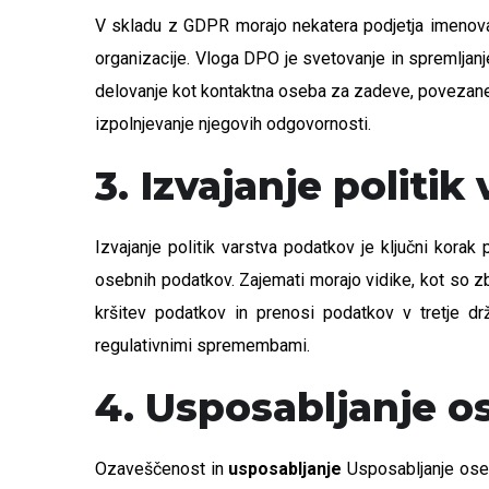
V skladu z GDPR morajo nekatera podjetja imenov
organizacije. Vloga DPO je svetovanje in spremlja
delovanje kot kontaktna oseba za zadeve, povezane
izpolnjevanje njegovih odgovornosti.
3. Izvajanje politi
Izvajanje politik varstva podatkov je ključni korak 
osebnih podatkov. Zajemati morajo vidike, kot so zbi
kršitev podatkov in prenosi podatkov v tretje d
regulativnimi spremembami.
4. Usposabljanje 
Ozaveščenost in
usposabljanje
Usposabljanje oseb