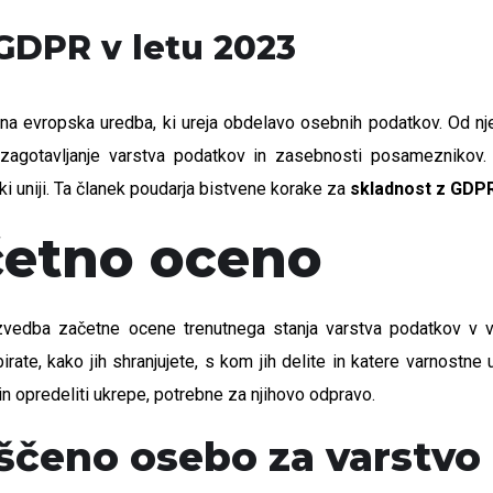
 GDPR v letu 2023
na evropska uredba, ki ureja obdelavo osebnih podatkov. Od nj
zagotavljanje varstva podatkov in zasebnosti posameznikov
ki uniji. Ta članek poudarja bistvene korake za
skladnost z GDP
ačetno oceno
zvedba začetne ocene trenutnega stanja varstva podatkov v vaš
h zbirate, kako jih shranjujete, s kom jih delite in katere varnos
 in opredeliti ukrepe, potrebne za njihovo odpravo.
aščeno osebo za varstvo