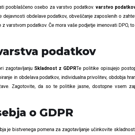
ati pooblaščeno osebo za varstvo podatkov.
varstvo podatko
nje dejavnosti obdelave podatkov, obveščanje zaposlenih o zaht
 z varstvom podatkov. Če mora vaše podjetje imenovati DPO, to 
k varstva podatkov
pri zagotavljanju
Skladnost z GDPR
Te politike opisujejo post
ranje in obdelava podatkov, individualna privolitev, obdobja hra
ržave. Zagotovite, da so te politike jasne, dostopne vsem 
osebja o GDPR
ja je bistvenega pomena za zagotavljanje učinkovite skladnosti 