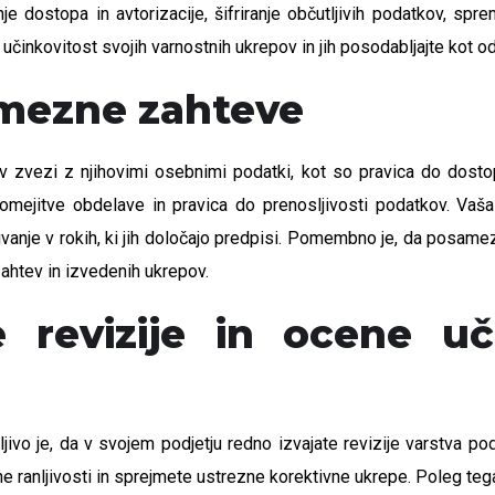
je dostopa in avtorizacije, šifriranje občutljivih podatkov, sprem
učinkovitost svojih varnostnih ukrepov in jih posodabljajte kot od
amezne zahteve
zvezi z njihovimi osebnimi podatki, kot so pravica do dostop
 omejitve obdelave in pravica do prenosljivosti podatkov. Vaš
vanje v rokih, ki jih določajo predpisi. Pomembno je, da posame
zahtev in izvedenih ukrepov.
e revizije in ocene u
ljivo je, da v svojem podjetju redno izvajate revizije varstva p
anljivosti in sprejmete ustrezne korektivne ukrepe. Poleg tega je