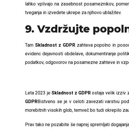
lahko vplivajo na zasebnost posameznikov, pome
tveganja in izvedete ukrepe za njihovo ublažitev.
9. Vzdržujte popo
Tam
Skladnost z GDPR
zahteva popolno in posodo
evidenc dejavnosti obdelave, dokumentiranje politik
podatkov, odgovorov na posamezne zahteve in vzpost
Leta 2023 je
Skladnost z GDPR
ostaja velik izziv
GDPR
Bistveno se je v celoti zavezati varstvu po
morebitnih visokih glob, temveč bo tudi okrepilo zau
Prav tako ne pozabite še naprej spremljati dogajanj