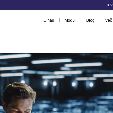
Kon
O nas
Modul
Blog
Več 