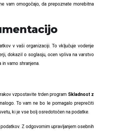
ene vam omogočajo, da prepoznate morebitna
umentacijo
ov v vaši organizaciji. To vključuje vodenje
ji, dokazil o soglasju, ocen vpliva na varstvo
in varno shranjena.
korakov vzpostavite trden program
Skladnost z
 nalogo. To vam ne bo le pomagalo preprečiti
svetu, ki je vse bolj osredotočen na podatke.
va podatkov. Z odgovornim upravljanjem osebnih