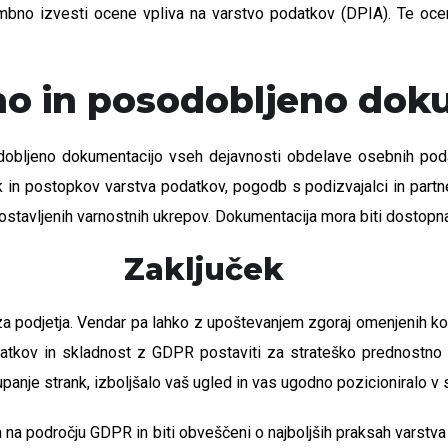
mbno izvesti ocene vpliva na varstvo podatkov (DPIA). Te oc
lno in posodobljeno dok
bljeno dokumentacijo vseh dejavnosti obdelave osebnih podatk
 in postopkov varstva podatkov, pogodb s podizvajalci in partner
avljenih varnostnih ukrepov. Dokumentacija mora biti dostopna 
Zaključek
 za podjetja. Vendar pa lahko z upoštevanjem zgoraj omenjenih 
datkov in skladnost z GDPR postaviti za strateško prednostno
panje strank, izboljšalo vaš ugled in vas ugodno pozicioniralo v 
a na področju GDPR in biti obveščeni o najboljših praksah varst