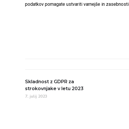
podatkov pomagate ustvariti varnejše in zasebnosti p
Skladnost z GDPR za
strokovnjake v letu 2023
7. julij 2023