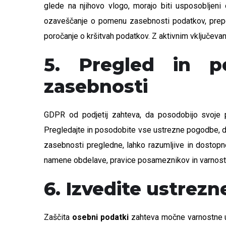
glede na njihovo vlogo, morajo biti usposobljeni
ozaveščanje o pomenu zasebnosti podatkov, prepoz
poročanje o kršitvah podatkov. Z aktivnim vključev
5. Pregled in p
zasebnosti
GDPR od podjetij zahteva, da posodobijo svoje p
Pregledajte in posodobite vse ustrezne pogodbe, da
zasebnosti pregledne, lahko razumljive in dostopn
namene obdelave, pravice posameznikov in varnostn
6. Izvedite ustrez
Zaščita
osebni podatki
zahteva močne varnostne uk