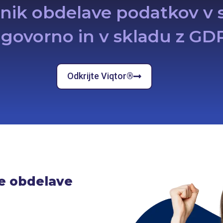
vnik obdelave podatkov v
govorno in v skladu z GD
Odkrijte Viqtor®
je obdelave