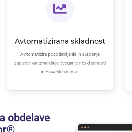
Avtomatizirana skladnost
Avtomatizira posodabljanje in sledenje
zapisov, kar zmanjšuje tveganje neskladnosti
in človeških napak.
ija obdelave
or®