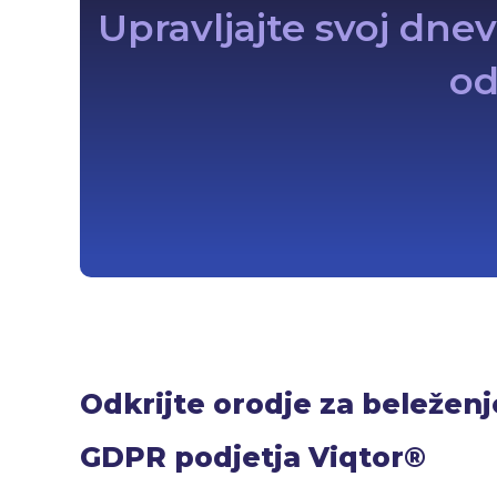
Upravljajte svoj dne
od
Odkrijte orodje za beležen
GDPR podjetja Viqtor®