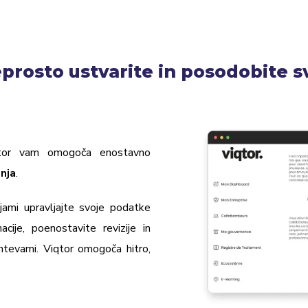
reprosto ustvarite in posodobite 
or vam omogoča enostavno
enja
.
ijami upravljajte svoje podatke
cije, poenostavite revizije in
htevami. Viqtor omogoča hitro,