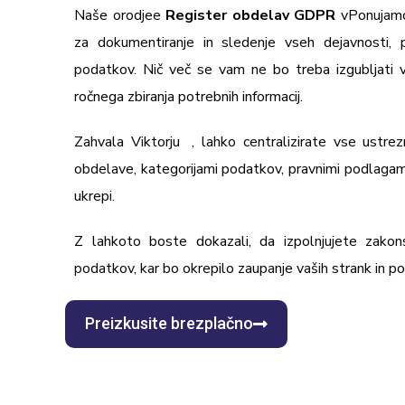
Naše orodje
e
Register obdelav GDPR
v
Ponujamo
za dokumentiranje in sledenje vseh dejavnosti,
podatkov. Nič več se vam ne bo treba izgubljati v
ročnega zbiranja potrebnih informacij.
Zahvala Viktorju
®
, lahko centralizirate vse ustr
obdelave, kategorijami podatkov, pravnimi podlagami
ukrepi.
Z lahkoto boste dokazali, da izpolnjujete zako
podatkov, kar bo okrepilo zaupanje vaših strank in po
Preizkusite brezplačno