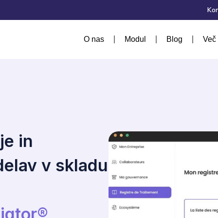
Kon
O nas
Modul
Blog
Več 
je in
delav v skladu
Viqtor®