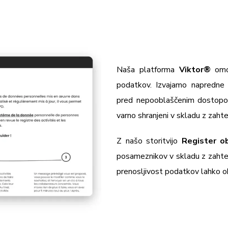
Naša platforma
Viktor
®
omog
podatkov. Izvajamo napredne v
pred nepooblaščenim dostopom, 
varno shranjeni v skladu z zah
Z našo storitvijo
Register 
posameznikov v skladu z zahte
prenosljivost podatkov lahko o