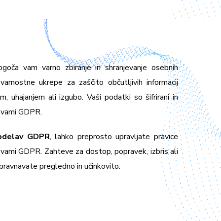
oča vam varno zbiranje in shranjevanje osebnih
arnostne ukrepe za zaščito občutljivih informacij
uhajanjem ali izgubo. Vaši podatki so šifrirani in
tevami GDPR.
obdelav GDPR
, lahko preprosto upravljate pravice
vami GDPR. Zahteve za dostop, popravek, izbris ali
bravnavate pregledno in učinkovito.