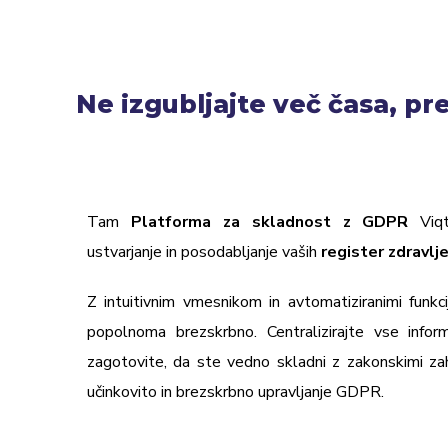
Ne izgubljajte več časa, p
Tam
Platforma za skladnost z GDPR
Viqt
ustvarjanje in posodabljanje vaših
register zdravlj
Z intuitivnim vmesnikom in avtomatiziranimi funkc
popolnoma brezskrbno. Centralizirajte vse informa
zagotovite, da ste vedno skladni z zakonskimi za
učinkovito in brezskrbno upravljanje GDPR.