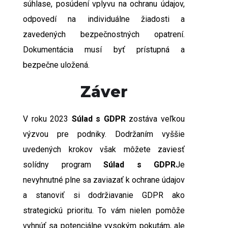
súhlase, posúdení vplyvu na ochranu údajov,
odpovedí na individuálne žiadosti a
zavedených bezpečnostných opatrení.
Dokumentácia musí byť prístupná a
bezpečne uložená.
Záver
V roku 2023
Súlad s GDPR
zostáva veľkou
výzvou pre podniky. Dodržaním vyššie
uvedených krokov však môžete zaviesť
solídny program
Súlad s GDPR
Je
nevyhnutné plne sa zaviazať k ochrane údajov
a stanoviť si dodržiavanie GDPR ako
strategickú prioritu. To vám nielen pomôže
vyhnúť sa potenciálne vysokým pokutám, ale