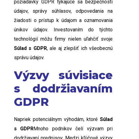
požiadavky GDPR týkajúce sa bezpečnosti
údajov, správy súhlasov, odpovedania na
žiadosti o prístup k údajom a oznamovania
únikov údajov. Investovaním do týchto
technológií môžu firmy nielen uľahčiť svoje
Súlad s GDPR
, ale aj zlepšiť ich všeobecnú
správu údajov.
Výzvy súvisiace
s dodržiavaním
GDPR
Napriek potenciálnym výhodám, ktoré
Súlad
s GDPR
Mnoho podnikov čelí výzvam pri
dodržiavaní predpisov. Medzi kľúčové výzvy