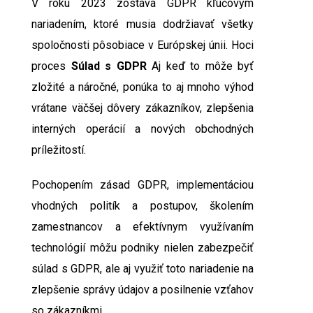
V roku 2023 zostáva GDPR kľúčovým
nariadením, ktoré musia dodržiavať všetky
spoločnosti pôsobiace v Európskej únii. Hoci
proces
Súlad s GDPR
Aj keď to môže byť
zložité a náročné, ponúka to aj mnoho výhod
vrátane väčšej dôvery zákazníkov, zlepšenia
interných operácií a nových obchodných
príležitostí.
Pochopením zásad GDPR, implementáciou
vhodných politík a postupov, školením
zamestnancov a efektívnym využívaním
technológií môžu podniky nielen zabezpečiť
súlad s GDPR, ale aj využiť toto nariadenie na
zlepšenie správy údajov a posilnenie vzťahov
so zákazníkmi.