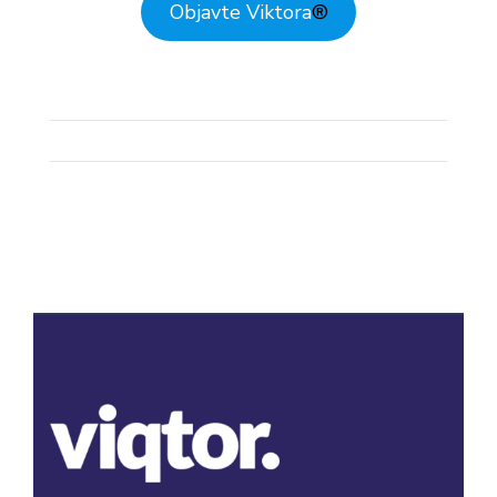
Objavte Viktora
®