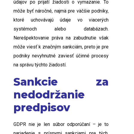
údajov po prijatí žiadosti o vymazanie. To
môže byť náročné, najmä pre väčšie podniky,
ktoré uchovávajú údaje vo viacerých
systémoch alebo databázach.
Nerešpektovanie práva na zabudnutie však
môže viesť k značným sankciám, preto je pre
podniky nevyhnutné zaviesť účinné procesy
na správu týchto žiadostí.
Sankcie za
nedodržanie
predpisov
GDPR nie je len súbor odporúčaní – je to
nariadenie s prísnymi sankciami pre tých,