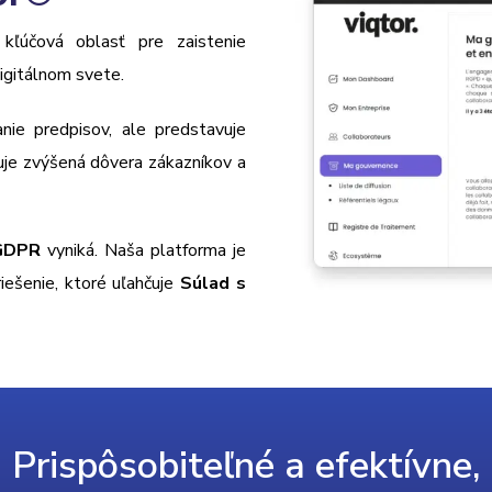
 kľúčová oblasť pre zaistenie
igitálnom svete.
nie predpisov, ale predstavuje
uje zvýšená dôvera zákazníkov a
 GDPR
vyniká. Naša platforma je
iešenie, ktoré uľahčuje
Súlad s
Prispôsobiteľné a efektívne,