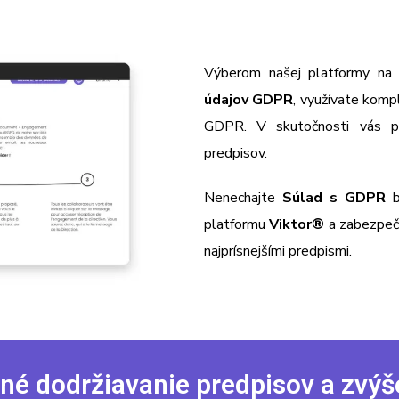
Výberom našej platformy na
údajov GDPR
, využívate komp
GDPR. V skutočnosti vás po
predpisov.
Nenechajte
Súlad s GDPR
b
platformu
Viktor
®
a zabezpečt
najprísnejšími predpismi.
é dodržiavanie predpisov a zvý