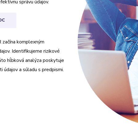
efektívnu správu údajov.
OC
R začína komplexným
jov. Identifikujeme rizikové
Táto hĺbková analýza poskytuje
i údajov a súladu s predpismi.