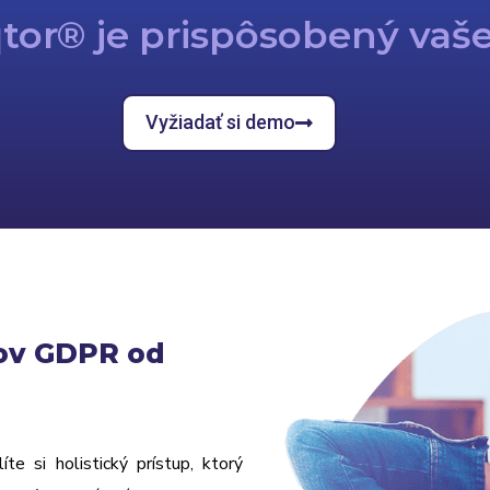
qtor® je prispôsobený vaše
Vyžiadať si demo
jov GDPR od
líte si holistický prístup, ktorý