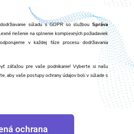
 dodržiavanie súladu s GDPR so službou
Správa
lexné riešenie na splnenie komplexných požiadaviek
dporujeme v každej fáze procesu dodržiavania
yť záťažou pre vaše podnikanie! Vyberte si našu
e, aby vaše postupy ochrany údajov boli v súlade s
šená ochrana