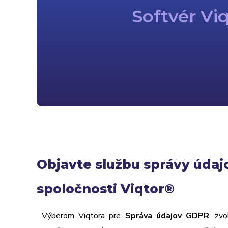
Softvér Vi
Objavte službu správy úda
spoločnosti Viqtor®
Výberom Viqtora pre
Správa údajov GDPR
, zvo