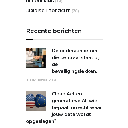
DECODERING
(14)
JURIDISCH TOEZICHT
(78)
Recente berichten
De onderaannemer
die centraal staat bij
de
beveiligingslekken.
1 augustus 2026
Cloud Act en
generatieve AI: wie
bepaalt nu echt waar
jouw data wordt
opgeslagen?