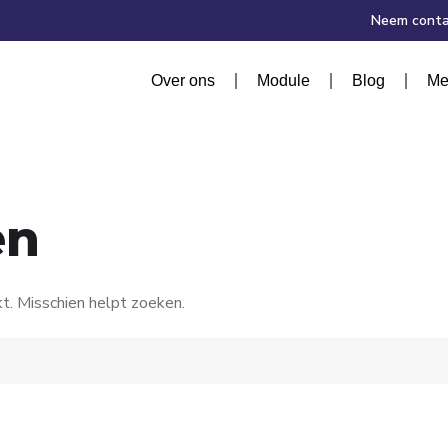
Neem conta
Over ons
Module
Blog
Me
en
kt. Misschien helpt zoeken.