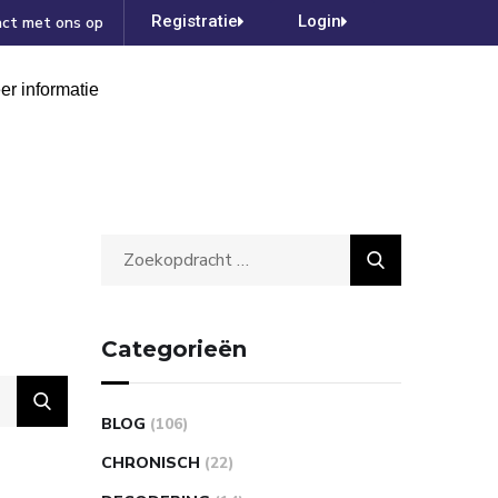
Registratie
Login
ct met ons op
er informatie
Categorieën
BLOG
(106)
CHRONISCH
(22)