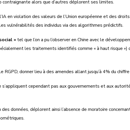
 contraignante alors que d’autres déplorent ses limites.
 l’IA en violation des valeurs de l’Union européenne et des droits 
es vulnérabilités des individus via des algorithmes prédictifs.
social »
tel que l’on a pu l’observer en Chine avec le développe
(spécialement les traitements identifiés comme « à haut risque »
e RGPD, donner lieu à des amendes allant jusqu’à 4% du chiffre d
e s’appliquent cependant pas aux gouvernements et aux autorités
n des données, déplorent ainsi l’absence de moratoire concernant
iométriques.