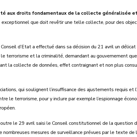
té aux droits fondamentaux de la collecte généralisée e
e exceptionnel que doit revêtir une telle collecte, pour des obje
 Conseil d’Etat a effectué dans sa décision du 21 avril un délicat 
e le terrorisme et la criminalité, demandant au gouvernement qu
ant la collecte de données, effet contraignant et non plus consu
ations, qui soulignent l’insuffisance des ajustements requis et l’
ntre le terrorisme, pour y inclure par exemple l’espionnage économ
uropéen.
tre le 29 avril saisi le Conseil constitutionnel de la question de
e nombreuses mesures de surveillance prévues par le texte de l