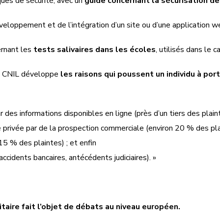
ques de sécurité, avec un
guide concernant la sécurisation de
veloppement et de l’intégration d’un site ou d’une application web
ernant les
tests salivaires dans les écoles
, utilisés dans le 
 la CNIL développe
les raisons qui poussent un individu à por
des informations disponibles en ligne (près d’un tiers des plaint
re privée par de la prospection commerciale (environ 20 % des pla
 15 % des plaintes) ; et enfin
accidents bancaires, antécédents judiciaires). »
taire fait l’objet de débats au niveau européen.