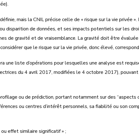
lée).
finie, mais la CNIL précise celle de « risque sur la vie privée ». 
 ou disparition de données, et ses impacts potentiels sur les dr
ermes de gravité et de vraisemblance. La gravité doit être évalué
 considérer que le risque sur la vie privée, donc élevé, corresp
iera une liste d’opérations pour lesquelles une analyse est requi
irectrices du 4 avril 2017, modifiées le 4 octobre 2017), pouvan
e profilage ou de prédiction, portant notamment sur des “aspects
férences ou centres d’intérêt personnels, sa fiabilité ou son c
 effet similaire significatif » ;