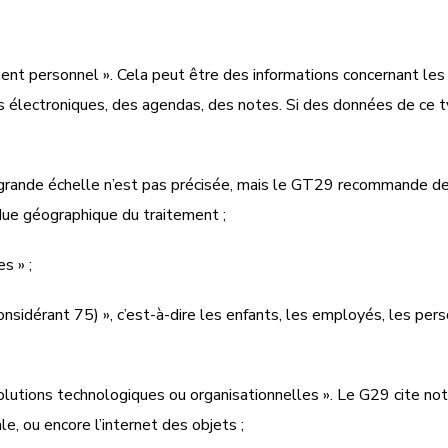
nt personnel ». Cela peut être des informations concernant les
rs électroniques, des agendas, des notes. Si des données de ce ty
de grande échelle n’est pas précisée, mais le GT29 recommande 
due géographique du traitement ;
s » ;
nsidérant 75) », c’est-à-dire les enfants, les employés, les pe
 solutions technologiques ou organisationnelles ». Le G29 cite n
e, ou encore l’internet des objets ;