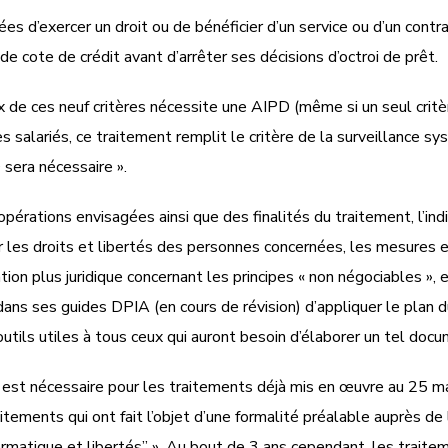
s d’exercer un droit ou de bénéficier d’un service ou d’un cont
de cote de crédit avant d’arrêter ses décisions d’octroi de prêt.
e ces neuf critères nécessite une AIPD (même si un seul critère
es salariés, ce traitement remplit le critère de la surveillance 
 sera nécessaire ».
opérations envisagées ainsi que des finalités du traitement, l’in
 les droits et libertés des personnes concernées, les mesures en
ation plus juridique concernant les principes « non négociables »
ans ses guides DPIA (en cours de révision) d’appliquer le plan 
 outils utiles à tous ceux qui auront besoin d’élaborer un tel doc
t est nécessaire pour les traitements déjà mis en œuvre au 25 m
itements qui ont fait l’objet d’une formalité préalable auprès de
formatique et libertés” ». Au bout de 3 ans cependant, les trai