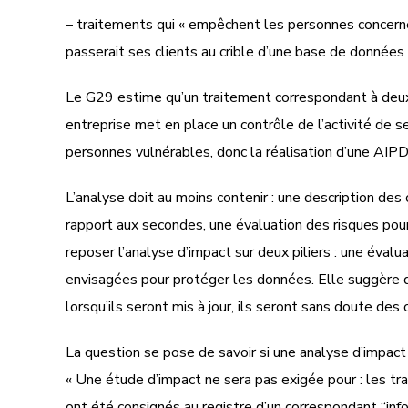
– traitements qui « empêchent les personnes concernée
passerait ses clients au crible d’une base de données 
Le G29 estime qu’un traitement correspondant à deux d
entreprise met en place un contrôle de l’activité de s
personnes vulnérables, donc la réalisation d’une AIPD
L’analyse doit au moins contenir : une description des 
rapport aux secondes, une évaluation des risques pour
reposer l’analyse d’impact sur deux piliers : une évalu
envisagées pour protéger les données. Elle suggère d
lorsqu’ils seront mis à jour, ils seront sans doute des
La question se pose de savoir si une analyse d’impac
« Une étude d’impact ne sera pas exigée pour : les tra
ont été consignés au registre d’un correspondant “in