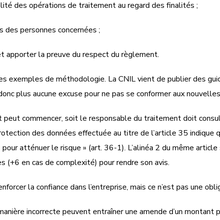
lité des opérations de traitement au regard des finalités ;
tés des personnes concernées ;
et apporter la preuve du respect du règlement.
des exemples de méthodologie. La CNIL vient de publier des gu
y a donc plus aucune excuse pour ne pas se conformer aux nouvelles
nt peut commencer, soit le responsable du traitement doit consul
rotection des données effectuée au titre de l’article 35 indique q
ur atténuer le risque » (art. 36-1). L’alinéa 2 du même article 
es (+6 en cas de complexité) pour rendre son avis.
nforcer la confiance dans l’entreprise, mais ce n’est pas une obli
anière incorrecte peuvent entraîner une amende d’un montant pou