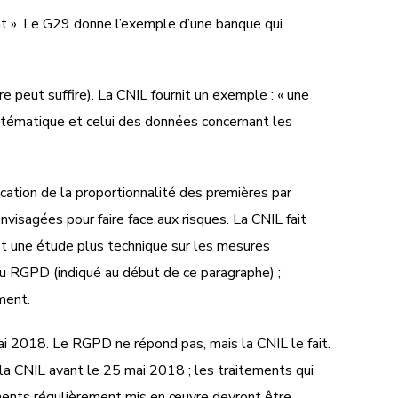
rat ». Le G29 donne l’exemple d’une banque qui
 peut suffire). La CNIL fournit un exemple : « une
systématique et celui des données concernant les
dication de la proportionnalité des premières par
visagées pour faire face aux risques. La CNIL fait
, et une étude plus technique sur les mesures
du RGPD (indiqué au début de ce paragraphe) ;
ument.
ai 2018. Le RGPD ne répond pas, mais la CNIL le fait.
 la CNIL avant le 25 mai 2018 ; les traitements qui
tements régulièrement mis en œuvre devront être