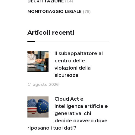
DECRITTAZIONE
(14)
MONITORAGGIO LEGALE
(78)
Articoli recenti
Il subappaltatore al
centro delle
violazioni della
sicurezza
1° agosto 2026
Cloud Act e
intelligenza artificiale
generativa: chi
decide davvero dove
riposano i tuoi dati?