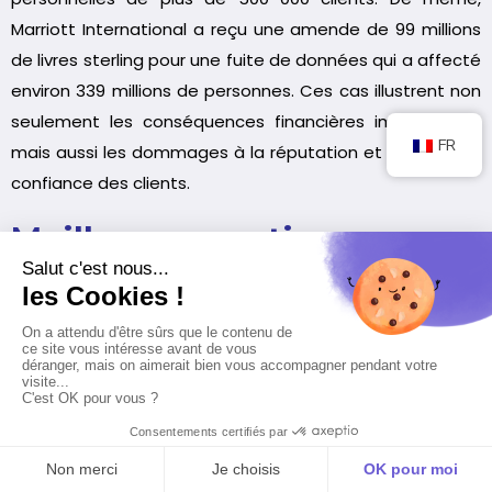
Marriott International a reçu une amende de 99 millions
de livres sterling pour une fuite de données qui a affecté
environ 339 millions de personnes. Ces cas illustrent non
seulement les conséquences financières importantes,
FR
mais aussi les dommages à la réputation et la perte de
confiance des clients.
Meilleures pratiques pour
éviter les sanctions
Pour éviter les sanctions, les entreprises doivent adopter
des meilleures pratiques en matière de protection des
données. Cela commence par une évaluation régulière
de la conformité pour identifier et corriger les
éventuelles lacunes. La mise en œuvre de politiques de
protection des données robustes et leur révision