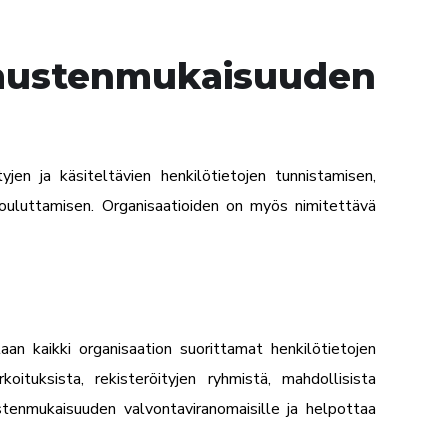
mustenmukaisuuden
en ja käsiteltävien henkilötietojen tunnistamisen,
 kouluttamisen. Organisaatioiden on myös nimitettävä
an kaikki organisaation suorittamat henkilötietojen
oituksista, rekisteröityjen ryhmistä, mahdollisista
enmukaisuuden valvontaviranomaisille ja helpottaa