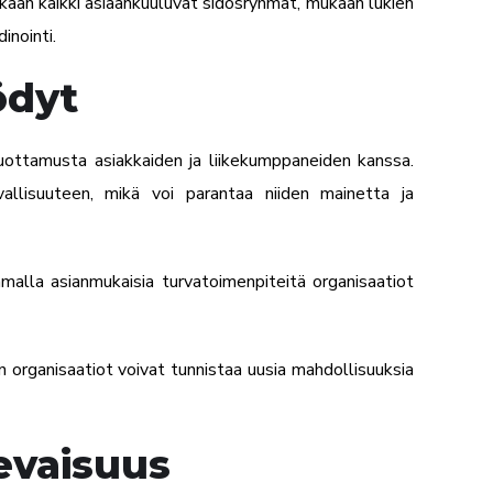
aan kaikki asiaankuuluvat sidosryhmät, mukaan lukien
inointi.
ödyt
luottamusta asiakkaiden ja liikekumppaneiden kanssa.
allisuuteen, mikä voi parantaa niiden mainetta ja
malla asianmukaisia turvatoimenpiteitä organisaatiot
n organisaatiot voivat tunnistaa uusia mahdollisuuksia
evaisuus