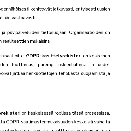
nnäköisesti kehittyvät jatkuvasti, erityisesti uusien
öjään vastaavasti.
ja pilvipalveluiden tietosuojaan. Organisaatioiden on
 realiteettien mukaisina.
nisaatioille.
GDPR-käsittelyrekisteri
on keskeinen
den luottamus, parempi riskienhallinta ja uudet
oivat jatkaa henkilötietojen tehokasta suojaamista ja
rekisteri
on keskeisessä roolissa tässä prosessissa,
malla GDPR-vaatimustenmukaisuuden keskeisiä vaiheita
yksilöiden luottamusta ja välttää sääntelyyn liittyviä