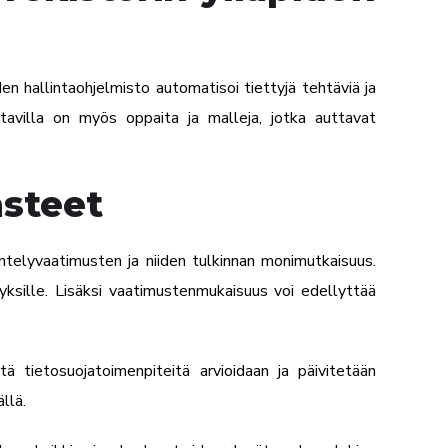
hallintaohjelmisto automatisoi tiettyjä tehtäviä ja
atavilla on myös oppaita ja malleja, jotka auttavat
steet
äntelyvaatimusten ja niiden tulkinnan monimutkaisuus.
ksille. Lisäksi vaatimustenmukaisuus voi edellyttää
 tietosuojatoimenpiteitä arvioidaan ja päivitetään
llä.