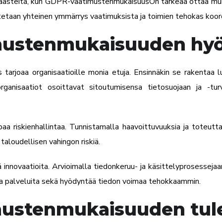
haasteita, kun
GDPR-vaatimustenmukaisuus
On tärkeää ottaa muk
rmistetaan yhteinen ymmärrys vaatimuksista ja toimien tehokas koord
mustenmukaisuuden hy
s
tarjoaa organisaatioille monia etuja. Ensinnäkin se rakentaa 
ganisaatiot osoittavat sitoutumisensa tietosuojaan ja -turv
riskienhallintaa. Tunnistamalla haavoittuvuuksia ja toteutta
aloudellisen vahingon riskiä.
innovaatioita. Arvioimalla tiedonkeruu- ja käsittelyprosessejaa
 ja palveluita sekä hyödyntää tiedon voimaa tehokkaammin.
mustenmukaisuuden tul