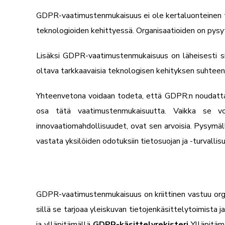
GDPR-vaatimustenmukaisuus ei ole kertaluonteinen teh
teknologioiden kehittyessä. Organisaatioiden on pysy
Lisäksi GDPR-vaatimustenmukaisuus on läheisesti sido
oltava tarkkaavaisia teknologisen kehityksen suhteen 
Yhteenvetona voidaan todeta, että GDPR:n noudattami
osa tätä vaatimustenmukaisuutta. Vaikka se voi
innovaatiomahdollisuudet, ovat sen arvoisia. Pysymäl
vastata yksilöiden odotuksiin tietosuojan ja -turvalli
GDPR-vaatimustenmukaisuus on kriittinen vastuu organ
sillä se tarjoaa yleiskuvan tietojenkäsittelytoimis
ja ylläpitämällä
GDPR-käsittelyrekisteri
Ylläpitämä