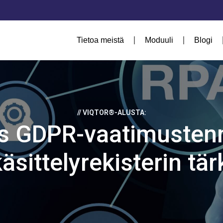
Tietoa meistä
Moduuli
Blogi
// VIQTOR®-ALUSTA:
as GDPR-vaatimusten
sittelyrekisterin tä