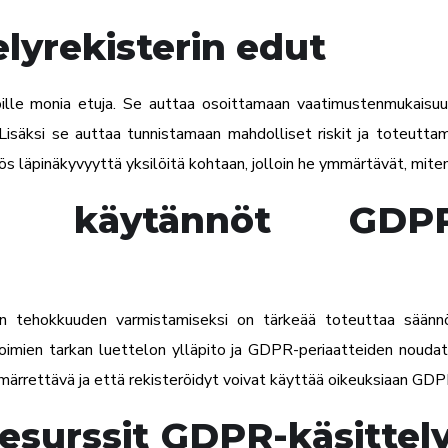
lyrekisterin edut
oille monia etuja. Se auttaa osoittamaan vaatimustenmukaisuud
 Lisäksi se auttaa tunnistamaan mahdolliset riskit ja toteutta
s läpinäkyvyyttä yksilöitä kohtaan, jolloin he ymmärtävät, miten
äytännöt GDPR-käsi
n tehokkuuden varmistamiseksi on tärkeää toteuttaa säännöll
ytoimien tarkan luettelon ylläpito ja GDPR-periaatteiden nouda
mmärrettävä ja että rekisteröidyt voivat käyttää oikeuksiaan GDP
resurssit GDPR-käsittely