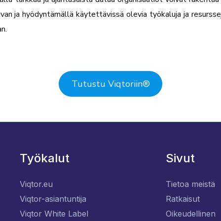
n ja hyödyntämällä käytettävissä olevia työkaluja ja resurss
an.
Tutustu Viqtoriin
®
Työkalut
Sivut
Viqtor.eu
Tietoa meistä
Viqtor-asiantuntija
Ratkaisut
Viqtor White Label
Oikeudellinen