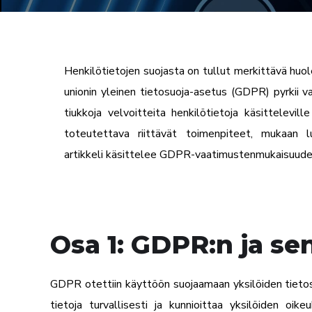
Henkilötietojen suojasta on tullut merkittävä huole
unionin yleinen tietosuoja-asetus (GDPR) pyrkii 
tiukkoja velvoitteita henkilötietoja käsittelevil
toteutettava riittävät toimenpiteet, mukaan 
artikkeli käsittelee GDPR-vaatimustenmukaisuuden
Osa 1: GDPR:n ja s
GDPR otettiin käyttöön suojaamaan yksilöiden tietosu
tietoja turvallisesti ja kunnioittaa yksilöiden oik