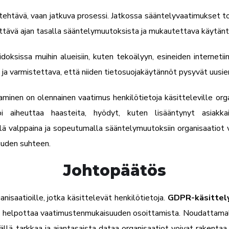
tävä, vaan jatkuva prosessi. Jatkossa sääntelyvaatimukset tode
ttävä ajan tasalla sääntelymuutoksista ja mukautettava käytänt
ksissa muihin alueisiin, kuten tekoälyyn, esineiden internetiin 
ja varmistettava, että niiden tietosuojakäytännöt pysyvät uusien
nen on olennainen vaatimus henkilötietoja käsitteleville orga
 aiheuttaa haasteita, hyödyt, kuten lisääntynyt asiakkai
lä valppaina ja sopeutumalla sääntelymuutoksiin organisaatiot v
suuden suhteen.
Johtopäätös
isaatioille, jotka käsittelevät henkilötietoja.
GDPR-käsittely
ta ja helpottaa vaatimustenmukaisuuden osoittamista. Noudatta
llä tarkkaa ja ajantasaista dataa organisaatiot voivat rakentaa 