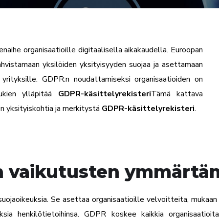
naihe organisaatioille digitaalisella aikakaudella. Euroopan
vahvistamaan yksilöiden yksityisyyden suojaa ja asettamaan
le yrityksille. GDPR:n noudattamiseksi organisaatioiden on
lukien ylläpitää
GDPR-käsittelyrekisteri
Tämä kattava
 yksityiskohtia ja merkitystä
GDPR-käsittelyrekisteri
.
en vaikutusten ymmärtä
ojaoikeuksia. Se asettaa organisaatioille velvoitteita, mukaan 
euksia henkilötietoihinsa. GDPR koskee kaikkia organisaatioi