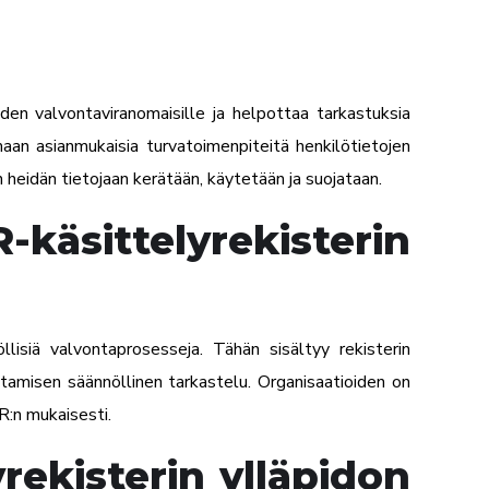
en valvontaviranomaisille ja helpottaa tarkastuksia
maan asianmukaisia turvatoimenpiteitä henkilötietojen
 heidän tietojaan kerätään, käytetään ja suojataan.
ttelyrekisterin
isiä valvontaprosesseja. Tähän sisältyy rekisterin
ttamisen säännöllinen tarkastelu. Organisaatioiden on
R:n mukaisesti.
rekisterin ylläpidon