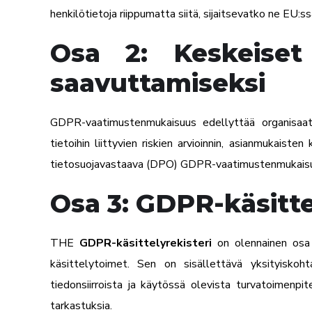
henkilötietoja riippumatta siitä, sijaitsevatko ne EU:ssa
Osa 2: Keskeiset
saavuttamiseksi
GDPR-vaatimustenmukaisuus edellyttää organisaatio
tietoihin liittyvien riskien arvioinnin, asianmukai
tietosuojavastaava (DPO) GDPR-vaatimustenmukaisu
Osa 3: GDPR-käsitte
THE
GDPR-käsittelyrekisteri
on olennainen osa G
käsittelytoimet. Sen on sisällettävä yksityiskohta
tiedonsiirroista ja käytössä olevista turvatoimenpit
tarkastuksia.