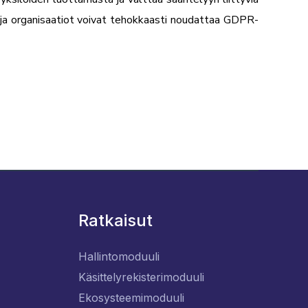
eja organisaatiot voivat tehokkaasti noudattaa GDPR-
Ratkaisut
Hallintomoduuli
Käsittelyrekisterimoduuli
Ekosysteemimoduuli