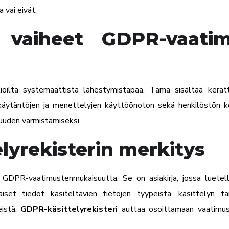
 vai eivät.
 vaiheet GDPR-vaati
ilta systemaattista lähestymistapaa. Tämä sisältää kerättyj
sten käytäntöjen ja menettelyjen käyttöönoton sekä henkilöstön
uden varmistamiseksi.
lyrekisterin merkitys
DPR-vaatimustenmukaisuutta. Se on asiakirja, jossa luetella
iset tiedot käsiteltävien tietojen tyypeistä, käsittelyn tark
eistä.
GDPR-käsittelyrekisteri
auttaa osoittamaan vaatimust