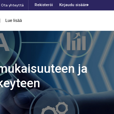
Rekisteröinti
Kirjaudu sisään
Ota yhteyttä
Lue lisää
mukaisuuteen ja
rkeyteen