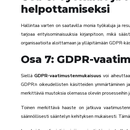
helpottamiseksi
Hallintaa varten on saatavilla monia työkaluja ja res
tarjoaa erityisominaisuuksia kirjanpitoon, mikä sä
organisaatioita aloittamaan ja ylläpitämään GDPR-käsi
Osa 7: GDPR-vaati
Siellä
GDPR-vaatimustenmukaisuus
voi aiheuttaa
GDPR:n oikeudellisten käsitteiden ymmärtäminen ja 
merkittäviä muutoksia olemassa oleviin prosesseihin ja j
Toinen merkittävä haaste on jatkuva vaatimustenmu
säännöllisesti sääntelyn kehityksen mukaisesti. Tämä 