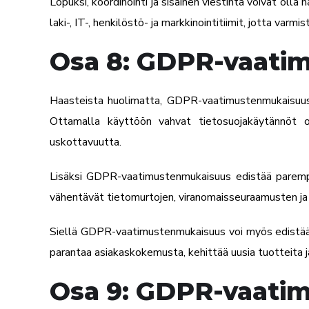
Lopuksi, koordinointi ja sisäinen viestintä voivat olla 
laki-, IT-, henkilöstö- ja markkinointitiimit, jotta va
Osa 8: GDPR-vaati
Haasteista huolimatta,
GDPR-vaatimustenmukaisuu
Ottamalla käyttöön vahvat tietosuojakäytännöt or
uskottavuutta.
Lisäksi GDPR-vaatimustenmukaisuus edistää parempaa 
vähentävät tietomurtojen, viranomaisseuraamusten ja t
Siellä
GDPR-vaatimustenmukaisuus
voi myös edistää 
parantaa asiakaskokemusta, kehittää uusia tuotteita
Osa 9: GDPR-vaati