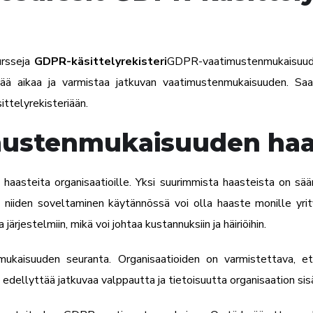
ursseja
GDPR-käsittelyrekisteri
GDPR-vaatimustenmukaisuuden 
ästää aikaa ja varmistaa jatkuvan vaatimustenmukaisuuden. Sa
ttelyrekisteriään.
mustenmukaisuuden haa
 haasteita organisaatioille. Yksi suurimmista haasteista on sä
niiden soveltaminen käytännössä voi olla haaste monille yrity
ärjestelmiin, mikä voi johtaa kustannuksiin ja häiriöihin.
kaisuuden seuranta. Organisaatioiden on varmistettava, että
edellyttää jatkuvaa valppautta ja tietoisuutta organisaation sisä