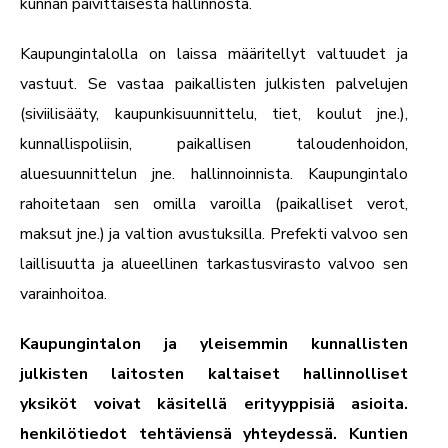
kunnan päivittäisestä hallinnosta.
Kaupungintalolla on laissa määritellyt valtuudet ja
vastuut. Se vastaa paikallisten julkisten palvelujen
(siviilisääty, kaupunkisuunnittelu, tiet, koulut jne.),
kunnallispoliisin, paikallisen taloudenhoidon,
aluesuunnittelun jne. hallinnoinnista. Kaupungintalo
rahoitetaan sen omilla varoilla (paikalliset verot,
maksut jne.) ja valtion avustuksilla. Prefekti valvoo sen
laillisuutta ja alueellinen tarkastusvirasto valvoo sen
varainhoitoa.
Kaupungintalon ja yleisemmin kunnallisten
julkisten laitosten kaltaiset hallinnolliset
yksiköt voivat käsitellä erityyppisiä asioita.
henkilötiedot
tehtäviensä yhteydessä. Kuntien