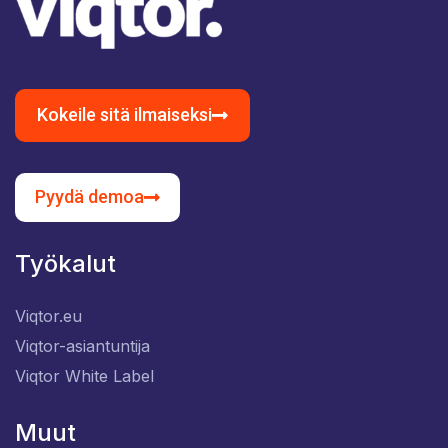
Kokeile sitä ilmaiseksi
Pyydä demoa
Työkalut
Viqtor.eu
Viqtor-asiantuntija
Viqtor White Label
Muut