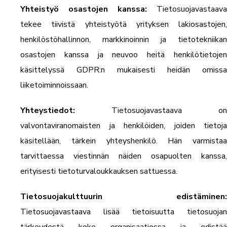
Yhteistyö osastojen kanssa:
Tietosuojavastaava
tekee tiivistä yhteistyötä yrityksen lakiosastojen,
henkilöstöhallinnon, markkinoinnin ja tietotekniikan
osastojen kanssa ja neuvoo heitä henkilötietojen
käsittelyssä GDPR:n mukaisesti heidän omissa
liiketoiminnoissaan.
Yhteystiedot:
Tietosuojavastaava on
valvontaviranomaisten ja henkilöiden, joiden tietoja
käsitellään, tärkein yhteyshenkilö. Hän varmistaa
tarvittaessa viestinnän näiden osapuolten kanssa,
erityisesti tietoturvaloukkauksen sattuessa.
Tietosuojakulttuurin edistäminen:
Tietosuojavastaava lisää tietoisuutta tietosuojan
tärkeydestä koko organisaatiossa ja edistää