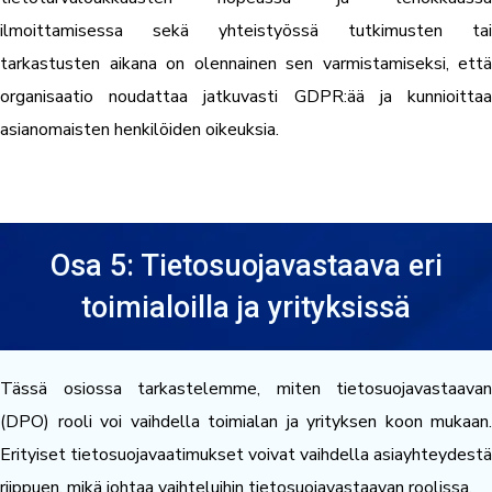
ilmoittamisessa sekä yhteistyössä tutkimusten tai
tarkastusten aikana on olennainen sen varmistamiseksi, että
organisaatio noudattaa jatkuvasti GDPR:ää ja kunnioittaa
asianomaisten henkilöiden oikeuksia.
Osa 5: Tietosuojavastaava eri
toimialoilla ja yrityksissä
Tässä osiossa tarkastelemme, miten tietosuojavastaavan
(DPO) rooli voi vaihdella toimialan ja yrityksen koon mukaan.
Erityiset tietosuojavaatimukset voivat vaihdella asiayhteydestä
riippuen, mikä johtaa vaihteluihin tietosuojavastaavan roolissa.