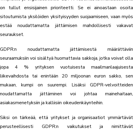
on tullut ensisijainen prioriteetti. Se ei ainoastaan osoita
sitoutumista yksilöiden yksityisyyden suojaamiseen, vaan myös
estää noudattamatta jättämisen mahdollisesti vakavat
seuraukset.
GDPR:n noudattamatta jättämisestä määrättäviin
seuraamuksiin voi sisältyä huomattavia sakkoja, jotka voivat olla
jopa 4 % yrityksen vuotuisesta maailmanlaajuisesta
liikevaihdosta tai enintään 20 miljoonan euron sakko, sen
mukaan, kumpi on suurempi. Lisäksi GDPR-velvoitteiden
noudattamatta jättäminen voi johtaa mainehaitaan,
asiakasmenetyksiin ja kalliisiin oikeudenkäynteihin.
Siksi on tärkeää, että yritykset ja organisaatiot ymmärtävät
perusteellisesti GDPR:n vaikutukset ja nimittävät