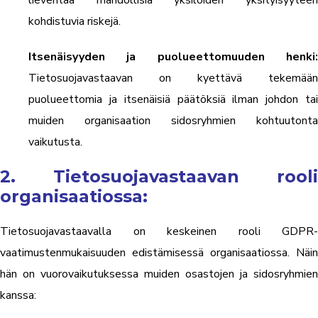
kohdistuvia riskejä.
Itsenäisyyden ja puolueettomuuden henki:
Tietosuojavastaavan on kyettävä tekemään
puolueettomia ja itsenäisiä päätöksiä ilman johdon tai
muiden organisaation sidosryhmien kohtuutonta
vaikutusta.
2. Tietosuojavastaavan rooli
organisaatiossa:
Tietosuojavastaavalla on keskeinen rooli GDPR-
vaatimustenmukaisuuden edistämisessä organisaatiossa. Näin
hän on vuorovaikutuksessa muiden osastojen ja sidosryhmien
kanssa: