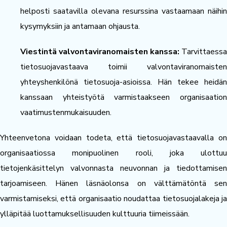
helposti saatavilla olevana resurssina vastaamaan näihin
kysymyksiin ja antamaan ohjausta.
Viestintä valvontaviranomaisten kanssa:
Tarvittaessa
tietosuojavastaava toimii valvontaviranomaisten
yhteyshenkilönä tietosuoja-asioissa. Hän tekee heidän
kanssaan yhteistyötä varmistaakseen organisaation
vaatimustenmukaisuuden.
Yhteenvetona voidaan todeta, että tietosuojavastaavalla on
organisaatiossa monipuolinen rooli, joka ulottuu
tietojenkäsittelyn valvonnasta neuvonnan ja tiedottamisen
tarjoamiseen. Hänen läsnäolonsa on välttämätöntä sen
varmistamiseksi, että organisaatio noudattaa tietosuojalakeja ja
ylläpitää luottamuksellisuuden kulttuuria tiimeissään.