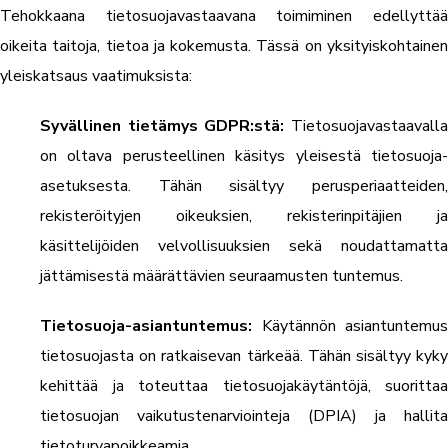
Tehokkaana tietosuojavastaavana toimiminen edellyttää
oikeita taitoja, tietoa ja kokemusta. Tässä on yksityiskohtainen
yleiskatsaus vaatimuksista:
Syvällinen tietämys GDPR:stä:
Tietosuojavastaavall
on oltava perusteellinen käsitys yleisestä tietosuoja-
asetuksesta. Tähän sisältyy perusperiaatteiden,
rekisteröityjen oikeuksien, rekisterinpitäjien ja
käsittelijöiden velvollisuuksien sekä noudattamatta
jättämisestä määrättävien seuraamusten tuntemus.
Tietosuoja-asiantuntemus:
Käytännön asiantuntemus
tietosuojasta on ratkaisevan tärkeää. Tähän sisältyy kyky
kehittää ja toteuttaa tietosuojakäytäntöjä, suorittaa
tietosuojan vaikutustenarviointeja (DPIA) ja hallita
tietoturvapoikkeamia.