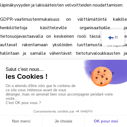
läpinäkyvyyden ja lakisääteisten velvoitteiden noudattamisen.
GDPR-vaatimustenmukaisuus on välttämätöntä kaikille
henkilötietoja käsitteleville organisaatioille, ja
tietosuojavastaavalla on keskeinen rooli tässä työssä. He
FI
auttavat rakentamaan yksilöiden luottamusta tietojensa
hallintaan ja samalla vähentävät tietoturvaloukkausten ja
oikeudellisten seuraamusten riskejä.
Viime kädessä tietosuojavastaava on keskeinen toimija
tietosuojakentässä, ja hänen roolinsa on vain korostumassa
yksilöiden yksityisyyttä koskevien huolenaiheiden kasvaessa.
Organisaatiot, jotka investoivat ammattitaitoiseen ja
asiantuntevaan tietosuojavastaavaan, ovat paremmin
valmistautuneita navigoimaan monimutkaisessa
tietosuojakentässä ja täyttämään GDPR:n korkeat