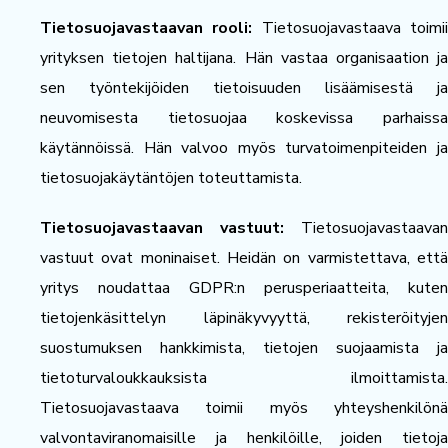
Tietosuojavastaavan rooli:
Tietosuojavastaava toimi
yrityksen tietojen haltijana. Hän vastaa organisaation ja
sen työntekijöiden tietoisuuden lisäämisestä ja
neuvomisesta tietosuojaa koskevissa parhaissa
käytännöissä. Hän valvoo myös turvatoimenpiteiden ja
tietosuojakäytäntöjen toteuttamista.
Tietosuojavastaavan vastuut:
Tietosuojavastaavan
vastuut ovat moninaiset. Heidän on varmistettava, että
yritys noudattaa GDPR:n perusperiaatteita, kuten
tietojenkäsittelyn läpinäkyvyyttä, rekisteröityjen
suostumuksen hankkimista, tietojen suojaamista ja
tietoturvaloukkauksista ilmoittamista.
Tietosuojavastaava toimii myös yhteyshenkilönä
valvontaviranomaisille ja henkilöille, joiden tietoja