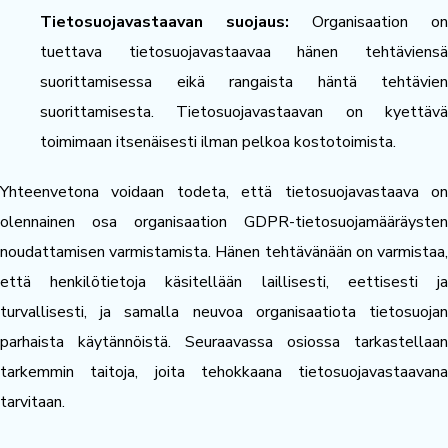
Tietosuojavastaavan suojaus:
Organisaation on
tuettava tietosuojavastaavaa hänen tehtäviensä
suorittamisessa eikä rangaista häntä tehtävien
suorittamisesta. Tietosuojavastaavan on kyettävä
toimimaan itsenäisesti ilman pelkoa kostotoimista.
Yhteenvetona voidaan todeta, että tietosuojavastaava on
olennainen osa organisaation GDPR-tietosuojamääräysten
noudattamisen varmistamista. Hänen tehtävänään on varmistaa,
että henkilötietoja käsitellään laillisesti, eettisesti ja
turvallisesti, ja samalla neuvoa organisaatiota tietosuojan
parhaista käytännöistä. Seuraavassa osiossa tarkastellaan
tarkemmin taitoja, joita tehokkaana tietosuojavastaavana
tarvitaan.