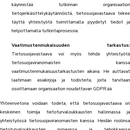
käynnistää tutkinnan organisaation
tietojenkäsittelykäytännöistä, tietosuojavastaava tekee
täyttä yhteistyötä toimittamalla pyydetyt tiedot ja
helpottamalla tutkintaprosessia.
Vaatimustenmukaisuuden tarkastus:
Tietosuojavastaava voi myös tehdä yhteistyötä
tietosuojaviranomaisten kanssa
vaatimustenmukaisuustarkastusten aikana. He auttavat
laatimaan asiakirjoja ja todisteita, joita tarvitaan
osoittamaan organisaation noudattavan GDPR:ää.
Yhteenvetona voidaan todeta, että tietosuojavastaava on
keskeinen toimija tietoturvaloukkausten hallinnassa ja
yhteistyössä tietosuojaviranomaisten kanssa. Heidän roolinsa
tietoturvaloukkausten nopeassa ja tehokkaassa