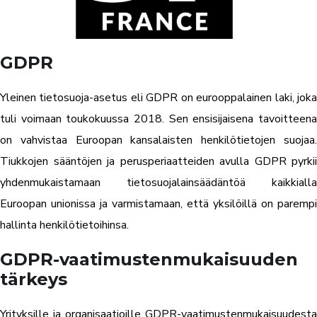
GDPR
Yleinen tietosuoja-asetus eli GDPR on eurooppalainen laki, joka
tuli voimaan toukokuussa 2018. Sen ensisijaisena tavoitteena
on vahvistaa Euroopan kansalaisten henkilötietojen suojaa.
Tiukkojen sääntöjen ja perusperiaatteiden avulla GDPR pyrkii
yhdenmukaistamaan tietosuojalainsäädäntöä kaikkialla
Euroopan unionissa ja varmistamaan, että yksilöillä on parempi
hallinta henkilötietoihinsa.
GDPR-vaatimustenmukaisuuden
tärkeys
Yrityksille ja organisaatioille GDPR-vaatimustenmukaisuudesta