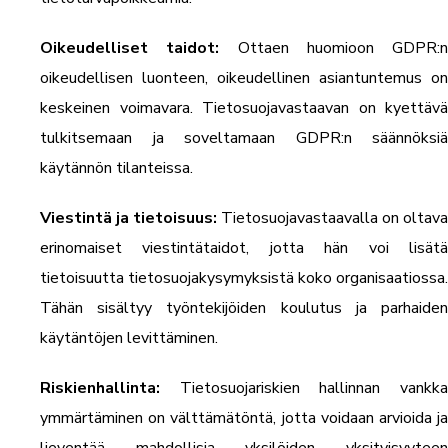
Oikeudelliset taidot:
Ottaen huomioon GDPR:n
oikeudellisen luonteen, oikeudellinen asiantuntemus on
keskeinen voimavara. Tietosuojavastaavan on kyettävä
tulkitsemaan ja soveltamaan GDPR:n säännöksiä
käytännön tilanteissa.
Viestintä ja tietoisuus:
Tietosuojavastaavalla on oltava
erinomaiset viestintätaidot, jotta hän voi lisätä
tietoisuutta tietosuojakysymyksistä koko organisaatiossa.
Tähän sisältyy työntekijöiden koulutus ja parhaiden
käytäntöjen levittäminen.
Riskienhallinta:
Tietosuojariskien hallinnan vankka
ymmärtäminen on välttämätöntä, jotta voidaan arvioida ja
lieventää mahdollisia yksilöiden yksityisyyteen