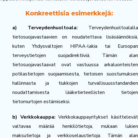
Konkreettisia esimerkkejä:
a) Terveydenhuoltoala:
Terveydenhuoltoalalla
tietosuojavastaavien on noudatettava lisäsäännöksiä,
kuten Yhdysvaltojen HIPAA-lakia tai Euroopan
terveystietojen suojadirektiiviä. Tämän alan
tietosuojavastaavat ovat vastuussa arkaluonteisten
potilastietojen suojaamisesta, tietoisen suostumuksen
hallinnasta ja tiukkojen turvallisuusstandardien
noudattamisesta lääketieteellisten tietojen
tietomurtojen estämiseksi.
b) Verkkokauppa:
Verkkokauppayritykset käsittelevä
valtavaa määrää henkilötietoja, mukaan lukien
maksutietoja ja verkkoselaustietoja. Tämän alan