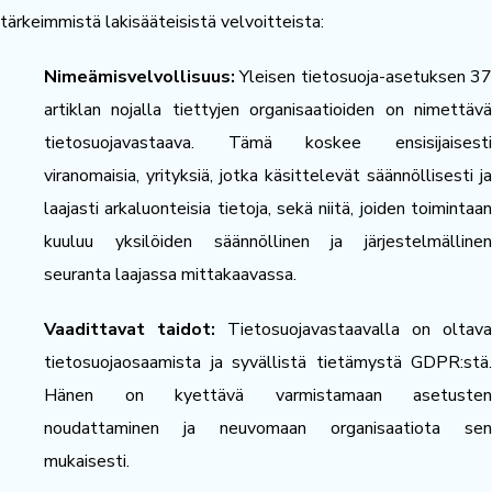
tärkeimmistä lakisääteisistä velvoitteista:
Nimeämisvelvollisuus:
Yleisen tietosuoja-asetuksen 37
artiklan nojalla tiettyjen organisaatioiden on nimettävä
tietosuojavastaava. Tämä koskee ensisijaisesti
viranomaisia, yrityksiä, jotka käsittelevät säännöllisesti ja
laajasti arkaluonteisia tietoja, sekä niitä, joiden toimintaan
kuuluu yksilöiden säännöllinen ja järjestelmällinen
seuranta laajassa mittakaavassa.
Vaadittavat taidot:
Tietosuojavastaavalla on oltava
tietosuojaosaamista ja syvällistä tietämystä GDPR:stä.
Hänen on kyettävä varmistamaan asetusten
noudattaminen ja neuvomaan organisaatiota sen
mukaisesti.