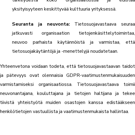
yksityisyyteen keskittyvää kulttuuria yrityksessä.
Seuranta ja neuvonta:
Tietosuojavastaava seuraa
jatkuvasti organisaation tietojenkäsittelytoimintaa,
neuvoo parhaista käytännöistä ja varmistaa, että
tietosuojakäytäntöjä ja -menettelyjä noudatetaan.
Yhteenvetona voidaan todeta, että tietosuojavastaavan taidot
ja pätevyys ovat olennaisia GDPR-vaatimustenmukaisuuden
varmistamiseksi organisaatiossa. Tietosuojavastaava toimii
neuvonantajana, kouluttajana ja tietojen haltijana ja tekee
tiivistä yhteistyötä muiden osastojen kanssa edistääkseen
henkilötietojen vastuullista ja vaatimustenmukaista hallintaa.