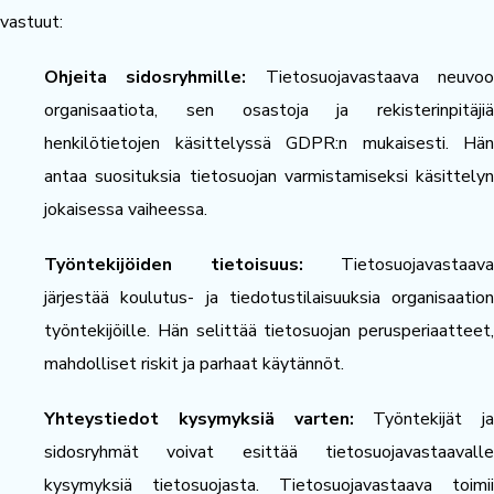
vastuut:
Ohjeita sidosryhmille:
Tietosuojavastaava neuvo
organisaatiota, sen osastoja ja rekisterinpitäjiä
henkilötietojen käsittelyssä GDPR:n mukaisesti. Hän
antaa suosituksia tietosuojan varmistamiseksi käsittelyn
jokaisessa vaiheessa.
Työntekijöiden tietoisuus:
Tietosuojavastaava
järjestää koulutus- ja tiedotustilaisuuksia organisaation
työntekijöille. Hän selittää tietosuojan perusperiaatteet,
mahdolliset riskit ja parhaat käytännöt.
Yhteystiedot kysymyksiä varten:
Työntekijät ja
sidosryhmät voivat esittää tietosuojavastaavalle
kysymyksiä tietosuojasta. Tietosuojavastaava toimii