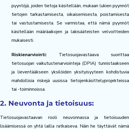
pyyntöjä, joiden tietoja käsitellään, mukaan lukien pyynnöt
tietojen tarkastamisesta, oikaisemisesta, poistamisesta
tai vastustamisesta. Se varmistaa, että nämä pyynnöt
käsitellään määräaikojen ja lakisääteisten velvoitteiden
mukaisesti.
Riskienarviointi:
Tietosuojavastaava suorittaa
tietosuojan vaikutustenarviointeja (DPIA) tunnistaakseen
ja lieventääkseen yksilöiden yksityisyyteen kohdistuvia
mahdollisia riskejä uusissa tietojenkäsittelyprojekteissa
tai -toiminnoissa.
2. Neuvonta ja tietoisuus:
Tietosuojavastaavan rooli neuvonnassa ja tietoisuuden
lisäämisessä on yhtä lailla ratkaiseva. Näin he täyttävät nämä