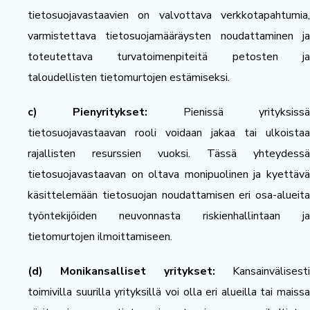
tietosuojavastaavien on valvottava verkkotapahtumia,
varmistettava tietosuojamääräysten noudattaminen ja
toteutettava turvatoimenpiteitä petosten ja
taloudellisten tietomurtojen estämiseksi.
c) Pienyritykset:
Pienissä yrityksiss
tietosuojavastaavan rooli voidaan jakaa tai ulkoistaa
rajallisten resurssien vuoksi. Tässä yhteydessä
tietosuojavastaavan on oltava monipuolinen ja kyettävä
käsittelemään tietosuojan noudattamisen eri osa-alueita
työntekijöiden neuvonnasta riskienhallintaan ja
tietomurtojen ilmoittamiseen.
(d) Monikansalliset yritykset:
Kansainvälisest
toimivilla suurilla yrityksillä voi olla eri alueilla tai maissa