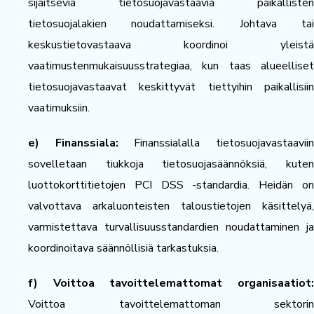
sijaitsevia tietosuojavastaavia paikallisten
tietosuojalakien noudattamiseksi. Johtava tai
keskustietovastaava koordinoi yleistä
vaatimustenmukaisuusstrategiaa, kun taas alueelliset
tietosuojavastaavat keskittyvät tiettyihin paikallisiin
vaatimuksiin.
e) Finanssiala:
Finanssialalla tietosuojavastaavii
sovelletaan tiukkoja tietosuojasäännöksiä, kuten
luottokorttitietojen PCI DSS -standardia. Heidän on
valvottava arkaluonteisten taloustietojen käsittelyä,
varmistettava turvallisuusstandardien noudattaminen ja
koordinoitava säännöllisiä tarkastuksia.
f) Voittoa tavoittelemattomat organisaatiot:
Voittoa tavoittelemattoman sektorin