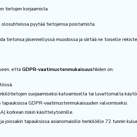
n tietojen korjaamista.
 olosuhteissa pyytää tietojensa poistamista.
a tietonsa jäsennellyssä muodossa ja siirtää ne toiselle rekister
seen, että
GDPR-vaatimustenmukaisuus
Niiden on:
tössä.
kilötietojen suojaamiseksi katoamiselta tai luvattomalta käytö
in tapauksissa GDPR-vaatimustenmukaisuuden valvomiseksi.
A) korkean riskin käsittelytoimille.
ja joissakin tapauksissa asianomaisille henkilöille 72 tunnin kul