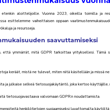
aatimustenmukaisuus vuonna
enkin aloittelijoille. Vuonna 2023, oikeilla toimilla ja res
 osiossa esittelemme vaiheittaisen oppaan vaatimustenmukaisu
kaluja ja resursseja.
enmukaisuuden saavuttamiseksi
, että ymmärrät, mitä GDPR tarkoittaa yrityksellesi. Tämä sis
etoja keräät, mistä ne tulevat, miten niitä käsitellään ja missä n
ita ja julkaise selkeä tietosuojakäytäntö, joka kertoo käyttäjille
mitä tietosuojavastaava valvomaan GDPR:n noudattamista.
enpiteitä henkilötietojen suojaamiseksi luvattomalta käytöltä j