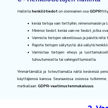
Hallinta
henkilötiedot
on olennainen osa
GDPR
Yrit
kerää tietoja vain tiettyihin, nimenomaisiin ja 
Minimoi tiedot: kerää vain ne tiedot, jotka ov
Varmista tietojen oikeellisuus ja päivitä niitä 
Rajoita tietojen säilytystä: älä säilytä henki
Varmistaa tietojen eheys ja luottamuksell
tuhoutumiselta tai vahingoittumiselta.
Ymmärtämällä ja toteuttamalla näitä keskeisiä peri
käyttäjiensä kanssa. Seuraavissa osioissa tutkimme,
matkallaan.
GDPR-vaatimustenmukaisuus
.