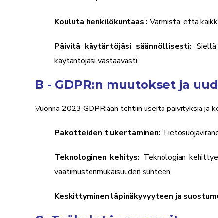
Kouluta henkilökuntaasi:
Varmista, että kaikk
Päivitä käytäntöjäsi säännöllisesti:
Siell
käytäntöjäsi vastaavasti.
B - GDPR:n muutokset ja uu
Vuonna 2023 GDPR:ään tehtiin useita päivityksiä ja ke
Pakotteiden tiukentaminen:
Tietosuojaviran
Teknologinen kehitys:
Teknologian kehittyes
vaatimustenmukaisuuden suhteen.
Keskittyminen läpinäkyvyyteen ja suostum