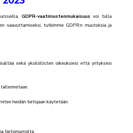
 2023
ursseilla,
GDPR-vaatimustenmukaisuus
voi tulla
uden saavuttamiseksi, tutkimme GDPR:n muutoksia ja
ältää sekä yksilöllisten oikeuksiesi että yrityksesi
e tallennetaan.
, miten heidän tietojaan käytetään.
a tietomurroilta.