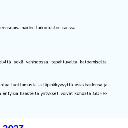
 yhteensopiva näiden tarkoitusten kanssa.
telyltä sekä vahingossa tapahtuvalta katoamiselta,
ntaa luottamusta ja läpinäkyvyyttä asiakkaidensa ja
ä erityisiä haasteita yritykset voivat kohdata GDPR-