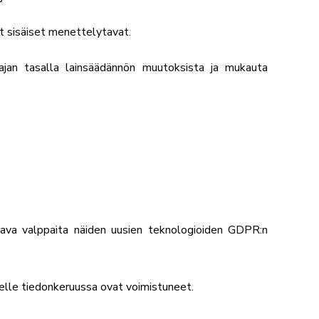
t sisäiset menettelytavat.
jan tasalla lainsäädännön muutoksista ja mukauta
ltava valppaita näiden uusien teknologioiden GDPR:n
lle tiedonkeruussa ovat voimistuneet.