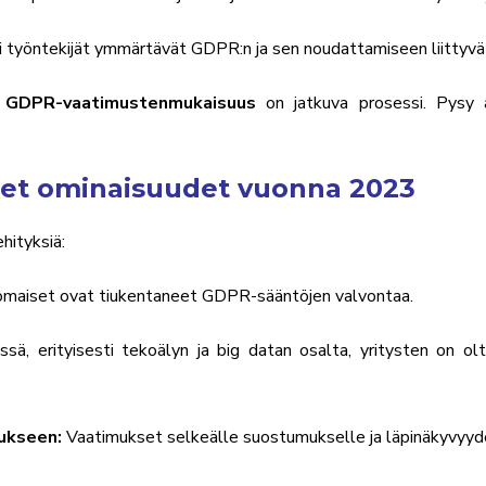
i työntekijät ymmärtävät GDPR:n ja sen noudattamiseen liittyvä
ä
GDPR-vaatimustenmukaisuus
on jatkuva prosessi. Pysy a
det ominaisuudet vuonna 2023
hityksiä:
omaiset ovat tiukentaneet GDPR-sääntöjen valvontaa.
sä, erityisesti tekoälyn ja big datan osalta, yritysten on o
ukseen:
Vaatimukset selkeälle suostumukselle ja läpinäkyvyyde