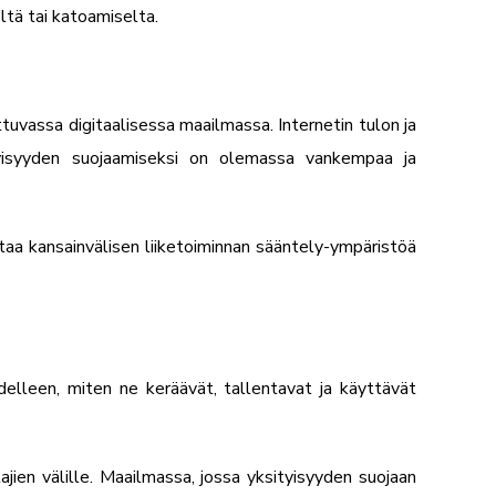
ltä tai katoamiselta.
tuvassa digitaalisessa maailmassa. Internetin tulon ja
ityisyyden suojaamiseksi on olemassa vankempaa ja
staa kansainvälisen liiketoiminnan sääntely-ympäristöä
delleen, miten ne keräävät, tallentavat ja käyttävät
ien välille. Maailmassa, jossa yksityisyyden suojaan