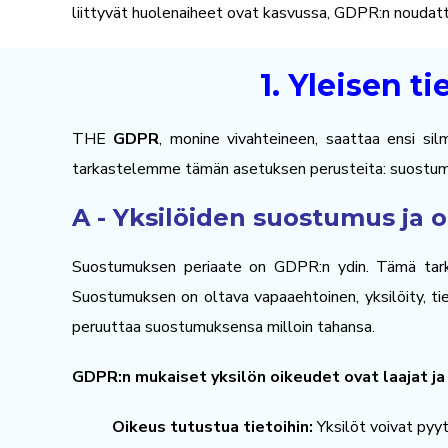
liittyvät huolenaiheet ovat kasvussa, GDPR:n noudatta
1. Yleisen t
THE
GDPR
, monine vivahteineen, saattaa ensi sil
tarkastelemme tämän asetuksen perusteita: suostumusta
A - Yksilöiden suostumus ja 
Suostumuksen periaate on GDPR:n ydin. Tämä tarko
Suostumuksen on oltava vapaaehtoinen, yksilöity, tiet
peruuttaa suostumuksensa milloin tahansa.
GDPR:n mukaiset yksilön oikeudet ovat laajat ja 
Oikeus tutustua tietoihin:
Yksilöt voivat pyyt