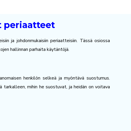
t periaatteet
iin ja johdonmukaisiin periaatteisiin. Tässä osiossa
jen hallinnan parhaita käytäntöjä.
ianomaisen henkilön selkeä ja myöntävä suostumus.
ä tarkalleen, mihin he suostuvat, ja heidän on voitava