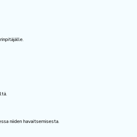
inpitäjälle.
ltä.
uessa niiden havaitsemisesta.