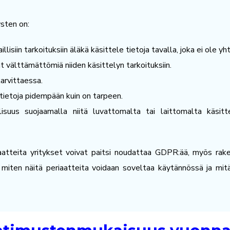
ysten on:
laillisiin tarkoituksiin äläkä käsittele tietoja tavalla, joka ei ole
at välttämättömiä niiden käsittelyn tarkoituksiin.
tarvittaessa.
lötietoja pidempään kuin on tarpeen.
isuus suojaamalla niitä luvattomalta tai laittomalta käsit
aatteita yritykset voivat paitsi noudattaa GDPR:ää, myös rake
 miten näitä periaatteita voidaan soveltaa käytännössä ja mit