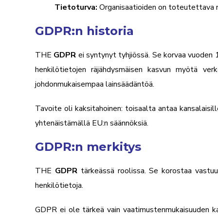
Tietoturva:
Organisaatioiden on toteutettava r
GDPR:n historia
THE
GDPR
ei syntynyt tyhjiössä. Se korvaa vuoden 1
henkilötietojen räjähdysmäisen kasvun myötä verk
johdonmukaisempaa lainsäädäntöä.
Tavoite oli kaksitahoinen: toisaalta antaa kansalaisi
yhtenäistämällä EU:n säännöksiä.
GDPR:n merkitys
THE
GDPR
tärkeässä roolissa. Se korostaa vastuul
henkilötietoja.
GDPR ei ole tärkeä vain vaatimustenmukaisuuden kann