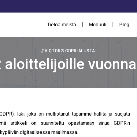
Tietoa meistä
Moduuli
Blogi
// VIQTOR® GDPR-ALUSTA:
aloittelijoille vuonn
DPR), laki, joka on mullistanut tapamme hallita ja suojata
tämä artikkeli on suunniteltu opastamaan sinua GDPR:n
ykypäivän digitaalisessa maailmassa.