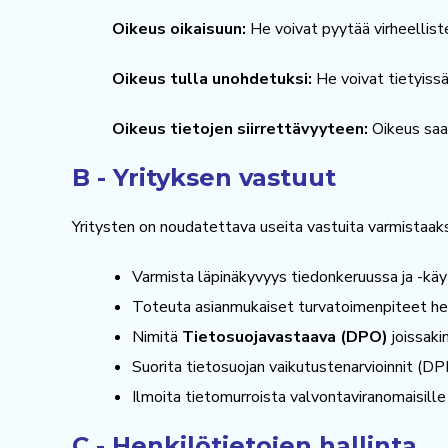
Oikeus oikaisuun:
He voivat pyytää virheelliste
Oikeus tulla unohdetuksi:
He voivat tietyissä
Oikeus tietojen siirrettävyyteen:
Oikeus saad
B - Yrityksen vastuut
Yritysten on noudatettava useita vastuita varmistaak
Varmista läpinäkyvyys tiedonkeruussa ja -käy
Toteuta asianmukaiset turvatoimenpiteet hen
Nimitä
Tietosuojavastaava (DPO)
joissak
Suorita tietosuojan vaikutustenarvioinnit (DPI
Ilmoita tietomurroista valvontaviranomaisille 
C - Henkilötietojen hallinta