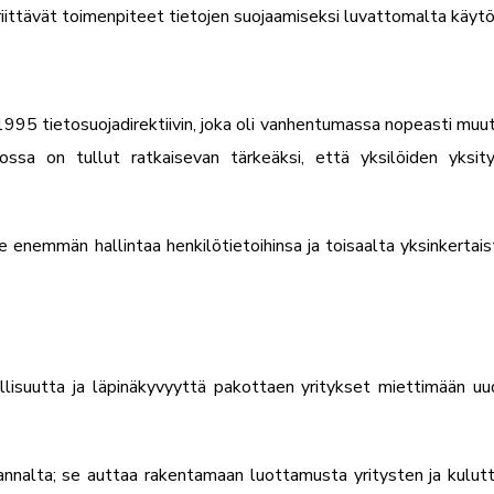
iittävät toimenpiteet tietojen suojaamiseksi luvattomalta käytö
995 tietosuojadirektiivin, joka oli vanhentumassa nopeasti muut
ossa on tullut ratkaisevan tärkeäksi, että yksilöiden yks
lle enemmän hallintaa henkilötietoihinsa ja toisaalta yksinkertai
lisuutta ja läpinäkyvyyttä pakottaen yritykset miettimään uu
alta; se auttaa rakentamaan luottamusta yritysten ja kuluttaj