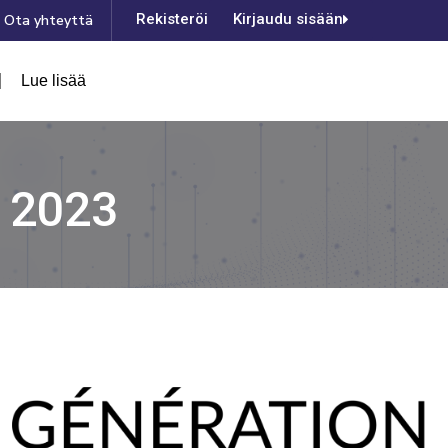
Rekisteröinti
Kirjaudu sisään
Ota yhteyttä
Lue lisää
a 2023