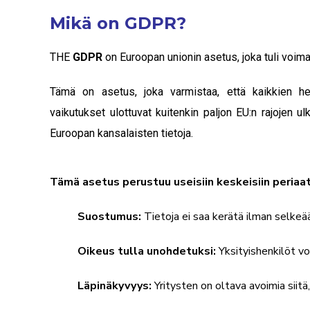
Mikä on GDPR?
THE
GDPR
on Euroopan unionin asetus, joka tuli voim
Tämä on asetus, joka varmistaa, että kaikkien he
vaikutukset ulottuvat kuitenkin paljon EU:n rajojen ulk
Euroopan kansalaisten tietoja.
Tämä asetus perustuu useisiin keskeisiin periaat
Suostumus:
Tietoja ei saa kerätä ilman selke
Oikeus tulla unohdetuksi:
Yksityishenkilöt vo
Läpinäkyvyys:
Yritysten on oltava avoimia siitä