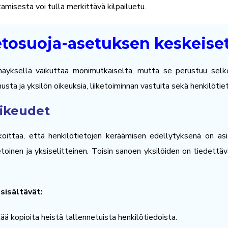
misesta voi tulla merkittävä kilpailuetu.
ietosuoja-asetuksen keskeise
mäyksellä vaikuttaa monimutkaiselta, mutta se perustuu selkeis
 ja yksilön oikeuksia, liiketoiminnan vastuita sekä henkilötieto
oikeudet
ittaa, että henkilötietojen keräämisen edellytyksenä on as
oinen ja yksiselitteinen. Toisin sanoen yksilöiden on tiedettäv
sisältävät:
ää kopioita heistä tallennetuista henkilötiedoista.