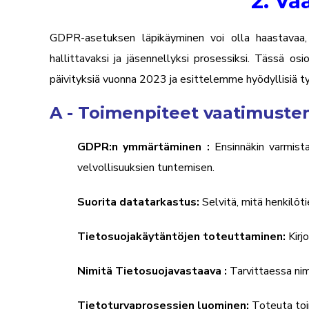
2. V
GDPR-asetuksen läpikäyminen voi olla haastavaa, et
hallittavaksi ja jäsennellyksi prosessiksi. Tässä
päivityksiä vuonna 2023 ja esittelemme hyödyllisiä työ
A - Toimenpiteet vaatimust
GDPR:n ymmärtäminen
:
Ensinnäkin varmista
velvollisuuksien tuntemisen.
Suorita datatarkastus:
Selvitä, mitä henkilöti
Tietosuojakäytäntöjen toteuttaminen:
Kirjo
Nimitä
Tietosuojavastaava
:
Tarvittaessa ni
Tietoturvaprosessien luominen:
Toteuta toim