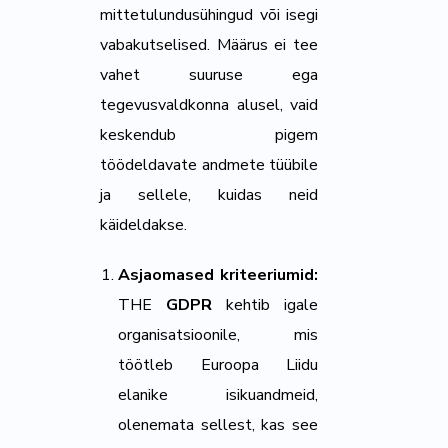
mittetulundusühingud või isegi
vabakutselised. Määrus ei tee
vahet suuruse ega
tegevusvaldkonna alusel, vaid
keskendub pigem
töödeldavate andmete tüübile
ja sellele, kuidas neid
käideldakse.
Asjaomased kriteeriumid:
THE
GDPR
kehtib igale
organisatsioonile, mis
töötleb Euroopa Liidu
elanike isikuandmeid,
olenemata sellest, kas see