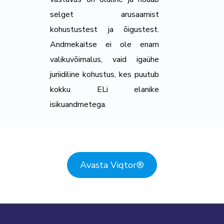
selget arusaamist
kohustustest ja õigustest.
Andmekaitse ei ole enam
valikuvõimalus, vaid igaühe
juriidiline kohustus, kes puutub
kokku ELi elanike
isikuandmetega.
Avasta Viqtor
®