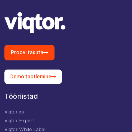
Proovi tasuta
Demo taotlemine
Tööriistad
Viqtor.eu
Viqtor Expert
Viqtor White Label