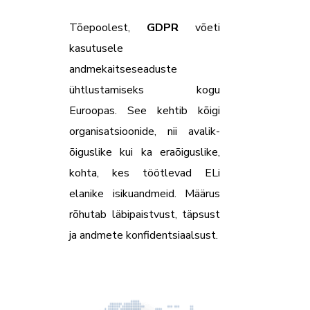
Tõepoolest,
GDPR
võeti
kasutusele
andmekaitseseaduste
ühtlustamiseks kogu
Euroopas. See kehtib kõigi
organisatsioonide, nii avalik-
õiguslike kui ka eraõiguslike,
kohta, kes töötlevad ELi
elanike isikuandmeid. Määrus
rõhutab läbipaistvust, täpsust
ja andmete konfidentsiaalsust.