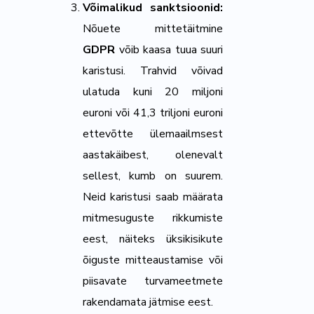
Võimalikud sanktsioonid:
Nõuete mittetäitmine
GDPR
võib kaasa tuua suuri
karistusi. Trahvid võivad
ulatuda kuni 20 miljoni
euroni või 41,3 triljoni euroni
ettevõtte ülemaailmsest
aastakäibest, olenevalt
sellest, kumb on suurem.
Neid karistusi saab määrata
mitmesuguste rikkumiste
eest, näiteks üksikisikute
õiguste mitteaustamise või
piisavate turvameetmete
rakendamata jätmise eest.