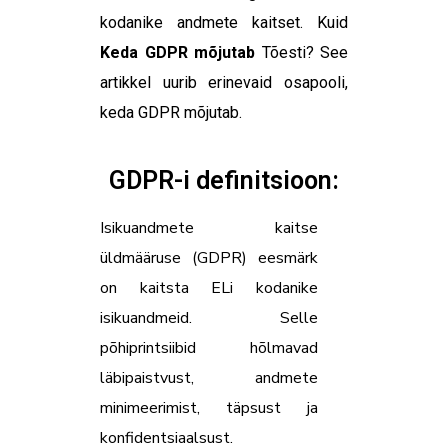
kodanike andmete kaitset. Kuid
Keda GDPR mõjutab
Tõesti? See
artikkel uurib erinevaid osapooli,
keda GDPR mõjutab.
GDPR-i definitsioon:
Isikuandmete kaitse
üldmääruse (GDPR) eesmärk
on kaitsta ELi kodanike
isikuandmeid. Selle
põhiprintsiibid hõlmavad
läbipaistvust, andmete
minimeerimist, täpsust ja
konfidentsiaalsust.