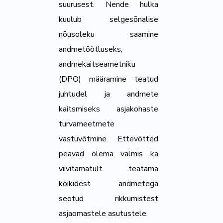
suurusest. Nende hulka
kuulub selgesõnalise
nõusoleku saamine
andmetöötluseks,
andmekaitseametniku
(DPO) määramine teatud
juhtudel ja andmete
kaitsmiseks asjakohaste
turvameetmete
vastuvõtmine. Ettevõtted
peavad olema valmis ka
viivitamatult teatama
kõikidest andmetega
seotud rikkumistest
asjaomastele asutustele.