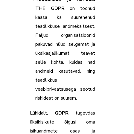
THE
GDPR
on toonud
kaasa ka suurenenud
teadlikkuse andmekaitsest.
Paljud organisatsioonid
pakuvad nüüd selgemat ja
üksikasjalikumat teavet
selle kohta, kuidas nad
andmeid kasutavad, ning
teadlikkus
veebiprivaatsusega seotud
riskidest on suurem.
Lühidalt,
GDPR
tugevdas
üksikisikute õigusi oma
isikuandmete osas ja