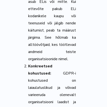
asub ELis või mitte. Kui
ettevõte pakub ELi
kodanikele kaupu või
teenuseid või jälgib nende
käitumist, peab ta määrust
järgima. See hõlmab ka
alltöövõtjaid, kes töötlevad
andmeid teiste
organisatsioonide nimel.
Konkreetsed
kohustused:
GDPR-i
kohustused on
laiaulatuslikud ja võivad
varieeruda olenevalt
organisatsiooni laadist ja