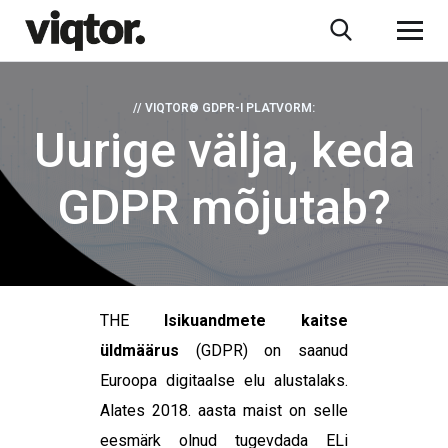
// VIQTOR® GDPR-I PLATVORM:
Uurige välja, keda
GDPR mõjutab?
THE
Isikuandmete kaitse
üldmäärus
(GDPR) on saanud
Euroopa digitaalse elu alustalaks.
Alates 2018. aasta maist on selle
eesmärk olnud tugevdada ELi