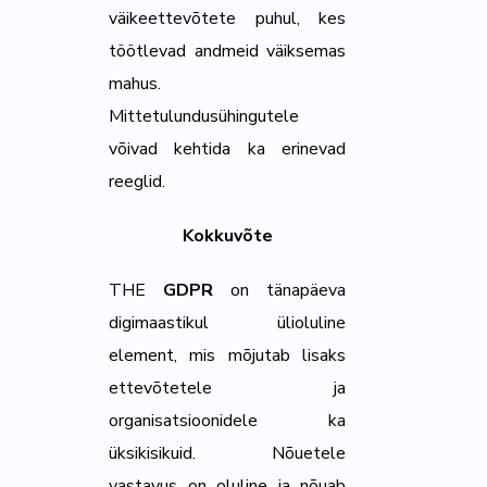
väikeettevõtete puhul, kes
töötlevad andmeid väiksemas
mahus.
Mittetulundusühingutele
võivad kehtida ka erinevad
reeglid.
Kokkuvõte
THE
GDPR
on tänapäeva
digimaastikul ülioluline
element, mis mõjutab lisaks
ettevõtetele ja
organisatsioonidele ka
üksikisikuid. Nõuetele
vastavus on oluline ja nõuab