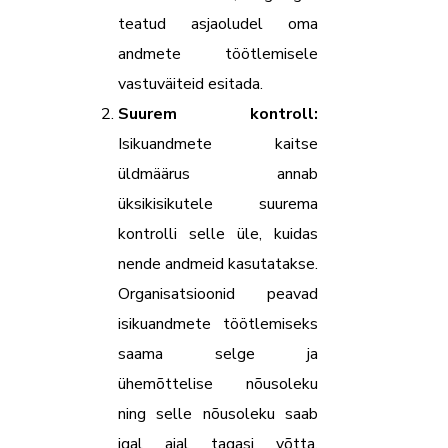
teatud asjaoludel oma
andmete töötlemisele
vastuväiteid esitada.
Suurem kontroll:
Isikuandmete kaitse
üldmäärus annab
üksikisikutele suurema
kontrolli selle üle, kuidas
nende andmeid kasutatakse.
Organisatsioonid peavad
isikuandmete töötlemiseks
saama selge ja
ühemõttelise nõusoleku
ning selle nõusoleku saab
igal ajal tagasi võtta.