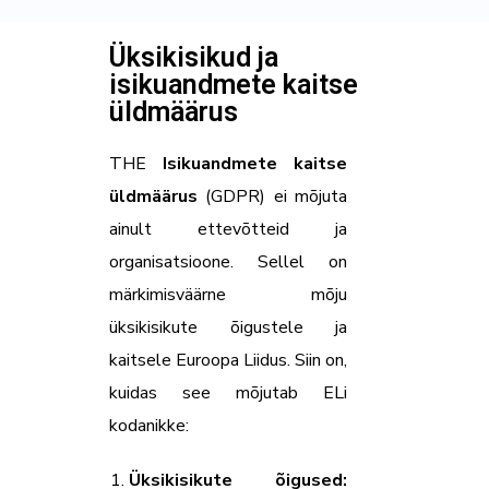
Üksikisikud ja
isikuandmete kaitse
üldmäärus
THE
Isikuandmete kaitse
üldmäärus
(GDPR) ei mõjuta
ainult ettevõtteid ja
organisatsioone. Sellel on
märkimisväärne mõju
üksikisikute õigustele ja
kaitsele Euroopa Liidus. Siin on,
kuidas see mõjutab ELi
kodanikke:
Üksikisikute õigused: