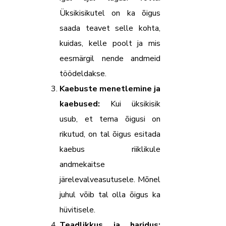
Üksikisikutel on ka õigus
saada teavet selle kohta,
kuidas, kelle poolt ja mis
eesmärgil nende andmeid
töödeldakse.
Kaebuste menetlemine ja
kaebused:
Kui üksikisik
usub, et tema õigusi on
rikutud, on tal õigus esitada
kaebus riiklikule
andmekaitse
järelevalveasutusele. Mõnel
juhul võib tal olla õigus ka
hüvitisele.
Teadlikkus ja haridus: