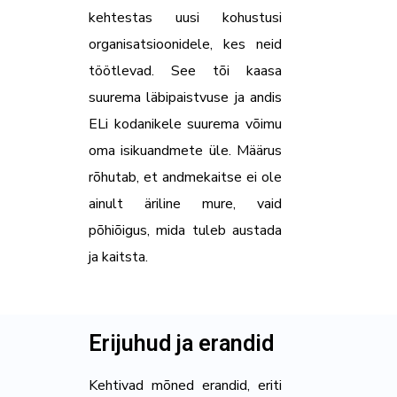
kehtestas uusi kohustusi
organisatsioonidele, kes neid
töötlevad. See tõi kaasa
suurema läbipaistvuse ja andis
ELi kodanikele suurema võimu
oma isikuandmete üle. Määrus
rõhutab, et andmekaitse ei ole
ainult äriline mure, vaid
põhiõigus, mida tuleb austada
ja kaitsta.
Erijuhud ja erandid
Kehtivad mõned erandid, eriti