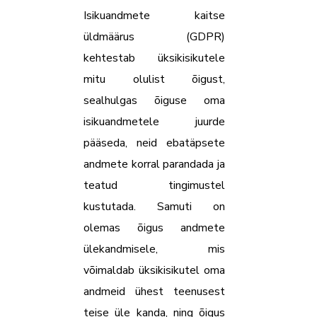
Isikuandmete kaitse
üldmäärus (GDPR)
kehtestab üksikisikutele
mitu olulist õigust,
sealhulgas õiguse oma
isikuandmetele juurde
pääseda, neid ebatäpsete
andmete korral parandada ja
teatud tingimustel
kustutada. Samuti on
olemas õigus andmete
ülekandmisele, mis
võimaldab üksikisikutel oma
andmeid ühest teenusest
teise üle kanda, ning õigus