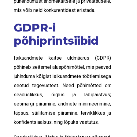
pühendumust andmekaitsele ja privaatsusele,
mis võib neid konkurentidest eristada.
GDPR-i
põhiprintsiibid
Isikuandmete kaitse üldmäärus (GDPR)
põhineb seitsmel aluspõhimõttel, mis peavad
juhinduma kõigist isikuandmete töötlemisega
seotud tegevustest. Need põhimõtted on:
seaduslikkus, õiglus ja läbipaistvus;
eesmärgi piiramine; andmete minimeerimine;
täpsus; säilitamise piiramine; terviklikkus ja
konfidentsiaalsus; ning lõpuks vastutus.