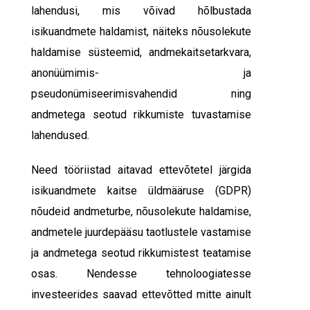
lahendusi, mis võivad hõlbustada
isikuandmete haldamist, näiteks nõusolekute
haldamise süsteemid, andmekaitsetarkvara,
anonüümimis- ja
pseudonümiseerimisvahendid ning
andmetega seotud rikkumiste tuvastamise
lahendused.
Need tööriistad aitavad ettevõtetel järgida
isikuandmete kaitse üldmääruse (GDPR)
nõudeid andmeturbe, nõusolekute haldamise,
andmetele juurdepääsu taotlustele vastamise
ja andmetega seotud rikkumistest teatamise
osas. Nendesse tehnoloogiatesse
investeerides saavad ettevõtted mitte ainult