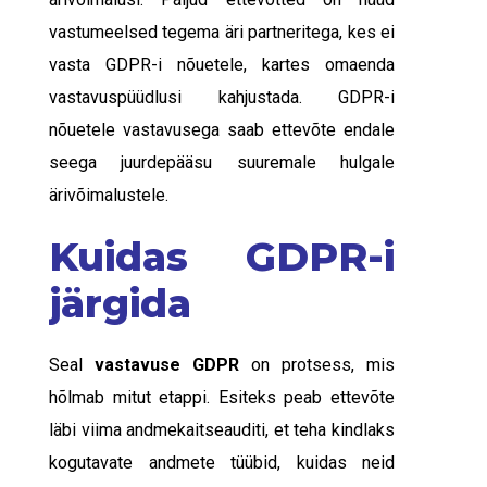
vastumeelsed tegema äri partneritega, kes ei
vasta GDPR-i nõuetele, kartes omaenda
vastavuspüüdlusi kahjustada. GDPR-i
nõuetele vastavusega saab ettevõte endale
seega juurdepääsu suuremale hulgale
ärivõimalustele.
Kuidas GDPR-i
järgida
Seal
vastavus
e
GDPR
on protsess, mis
hõlmab mitut etappi. Esiteks peab ettevõte
läbi viima andmekaitseauditi, et teha kindlaks
kogutavate andmete tüübid, kuidas neid