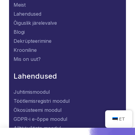
Meist
Lahendused
Õiguslik järelevalve
Blogi
Dekrüpteerimine
Krooniline
Mis on uut?
Lahendused
Juhtimismoodul
Töötlemisregistri moodul
Ökosüsteemi moodul
ET
GDPR-i e-õppe moodul
Alltöövõtjate moodul