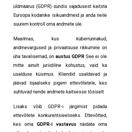
üldmäärus (GDPR) sündis vajadusest kaitsta
Euroopa kodanike isikuandmeid ja anda neile
suurem kontroll oma andmete üle.
Maailmas, kus küberrünnakud,
andmevargused ja privaatsuse rikkumine on
üha tavalisemad, on
austus
GDPR
See ei ole
mitte ainult juriidiline kohustus, vaid ka
usalduse küsimus. Kliendid usaldavad ja
jäävad lojaalseks pigem ettevõtetele, kes
suhtuvad nende andmete kaitsesse tõsiselt.
Lisaks võib GDPR-i järgimist pidada
ettevõtete konkurentsieeliseks. Ettevõtted,
kes oma
GDPR-i vastavus
näidata oma