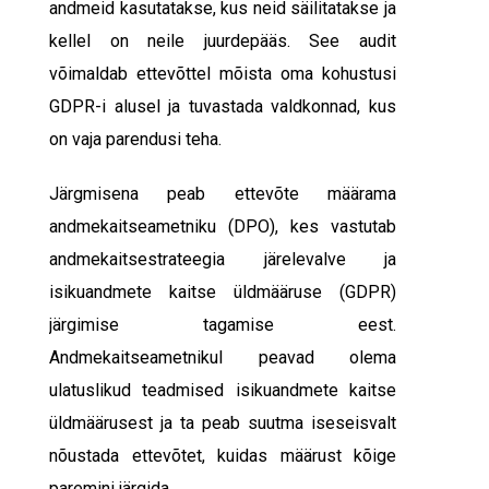
andmeid kasutatakse, kus neid säilitatakse ja
kellel on neile juurdepääs. See audit
võimaldab ettevõttel mõista oma kohustusi
GDPR-i alusel ja tuvastada valdkonnad, kus
on vaja parendusi teha.
Järgmisena peab ettevõte määrama
andmekaitseametniku (DPO), kes vastutab
andmekaitsestrateegia järelevalve ja
isikuandmete kaitse üldmääruse (GDPR)
järgimise tagamise eest.
Andmekaitseametnikul peavad olema
ulatuslikud teadmised isikuandmete kaitse
üldmäärusest ja ta peab suutma iseseisvalt
nõustada ettevõtet, kuidas määrust kõige
paremini järgida.