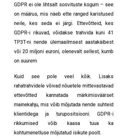
GDPR ei ole lihtsalt soovituste kogum – see
on määrus, mis näeb ette ranged karistused
neile, kes seda ei järgi. Ettevõtteid, kes
GDPR-i rikuvad, võidakse trahvida kuni 41
TP3T-ni nende ülemaailmsest aastakäibest
või 20 miljoni euroni, olenevalt sellest, kumb
on suurem.
Kuid see pole veel kõik. Lisaks
rahatrahvidele võivad nõuetele mittevastavad
ettevõtted kannatada märkimisväärset
mainekahju, mis võib mõjutada nende suhteid
klientidega ja turupositsiooni.
GDPR-i
rikkumised
võib kaasa tuua ka
kohtumenetluse mõjutatud isikute poolt.