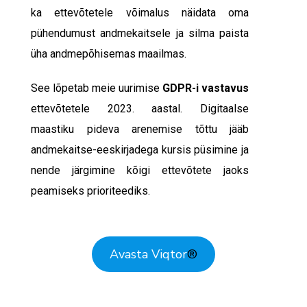
ka ettevõtetele võimalus näidata oma
pühendumust andmekaitsele ja silma paista
üha andmepõhisemas maailmas.
See lõpetab meie uurimise
GDPR-i vastavus
ettevõtetele 2023. aastal. Digitaalse
maastiku pideva arenemise tõttu jääb
andmekaitse-eeskirjadega kursis püsimine ja
nende järgimine kõigi ettevõtete jaoks
peamiseks prioriteediks.
Avasta Viqtor
®