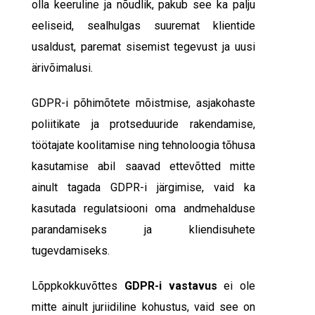
olla keeruline ja nõudlik, pakub see ka palju
eeliseid, sealhulgas suuremat klientide
usaldust, paremat sisemist tegevust ja uusi
ärivõimalusi.
GDPR-i põhimõtete mõistmise, asjakohaste
poliitikate ja protseduuride rakendamise,
töötajate koolitamise ning tehnoloogia tõhusa
kasutamise abil saavad ettevõtted mitte
ainult tagada GDPR-i järgimise, vaid ka
kasutada regulatsiooni oma andmehalduse
parandamiseks ja kliendisuhete
tugevdamiseks.
Lõppkokkuvõttes
GDPR-i vastavus
ei ole
mitte ainult juriidiline kohustus, vaid see on