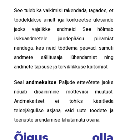
See tuleb ka vaikimisi rakendada, tagades, et
töödeldakse ainult iga konkreetse ülesande
jaoks vajalikke andmeid. See hõlmab
isikuandmetele juurdepääsu piiramist
nendega, kes neid töötlema peavad, samuti
andmete säilitusaja lühendamist ning
andmete täpsuse ja terviklikkuse kaitsmist.
Seal
andmekaitse
Paljude ettevõtete jaoks
nõuab disainimine mõtteviisi muutust.
Andmekaitset ei tohiks käsitleda
teisejärgulise asjana, vaid uute toodete ja
teenuste arendamise lahutamatu osana.
Õigus olla