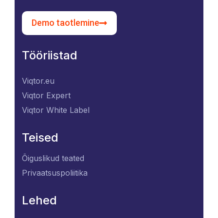
Demo taotlemine
Tööriistad
Viqtor.eu
Viqtor Expert
Viqtor White Label
Teised
Õiguslikud teated
Privaatsuspoliitika
Lehed