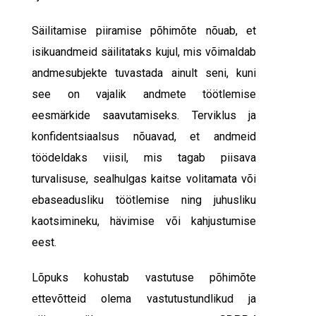
Säilitamise piiramise põhimõte nõuab, et
isikuandmeid säilitataks kujul, mis võimaldab
andmesubjekte tuvastada ainult seni, kuni
see on vajalik andmete töötlemise
eesmärkide saavutamiseks. Terviklus ja
konfidentsiaalsus nõuavad, et andmeid
töödeldaks viisil, mis tagab piisava
turvalisuse, sealhulgas kaitse volitamata või
ebaseadusliku töötlemise ning juhusliku
kaotsimineku, hävimise või kahjustumise
eest.
Lõpuks kohustab vastutuse põhimõte
ettevõtteid olema vastutustundlikud ja