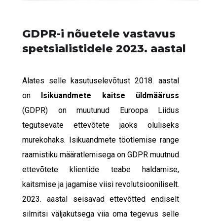
GDPR-i nõuetele vastavus
spetsialistidele 2023. aastal
Alates selle kasutuselevõtust 2018. aastal
on
Isikuandmete kaitse üldmäärus
s
(GDPR) on muutunud Euroopa Liidus
tegutsevate ettevõtete jaoks oluliseks
murekohaks. Isikuandmete töötlemise range
raamistiku määratlemisega on GDPR muutnud
ettevõtete klientide teabe haldamise,
kaitsmise ja jagamise viisi revolutsiooniliselt.
2023. aastal seisavad ettevõtted endiselt
silmitsi väljakutsega viia oma tegevus selle