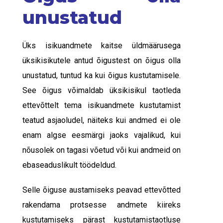
unustatud
Üks isikuandmete kaitse üldmäärusega
üksikisikutele antud õigustest on õigus olla
unustatud, tuntud ka kui õigus kustutamisele.
See õigus võimaldab üksikisikul taotleda
ettevõttelt tema isikuandmete kustutamist
teatud asjaoludel, näiteks kui andmed ei ole
enam algse eesmärgi jaoks vajalikud, kui
nõusolek on tagasi võetud või kui andmeid on
ebaseaduslikult töödeldud.
Selle õiguse austamiseks peavad ettevõtted
rakendama protsesse andmete kiireks
kustutamiseks pärast kustutamistaotluse