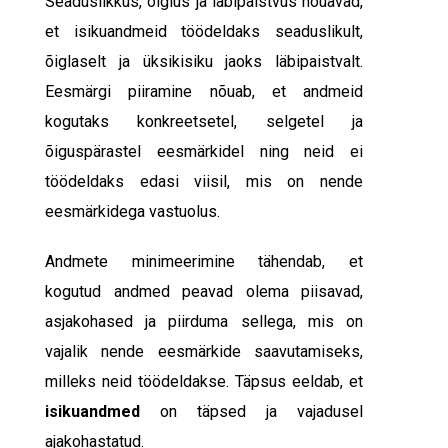
Seaduslikkus, õiglus ja läbipaistvus nõuavad,
et isikuandmeid töödeldaks seaduslikult,
õiglaselt ja üksikisiku jaoks läbipaistvalt.
Eesmärgi piiramine nõuab, et andmeid
kogutaks konkreetsetel, selgetel ja
õiguspärastel eesmärkidel ning neid ei
töödeldaks edasi viisil, mis on nende
eesmärkidega vastuolus.
Andmete minimeerimine tähendab, et
kogutud andmed peavad olema piisavad,
asjakohased ja piirduma sellega, mis on
vajalik nende eesmärkide saavutamiseks,
milleks neid töödeldakse. Täpsus eeldab, et
isikuandmed
on täpsed ja vajadusel
ajakohastatud.