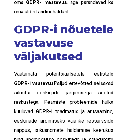
oma
GDPR-i vastavus
, aga parandavad ka
oma üldist andmehaldust.
GDPR-i nõuetele
vastavuse
väljakutsed
Vaatamata potentsiaalsetele eelistele
GDPR-i vastavus
Paljud ettevõtted seisavad
silmitsi eeskirjade järgimisega seotud
raskustega. Peamiste probleemide hulka
kuuluvad GDPR-i teadmatus ja arusaamine,
eeskirjade järgimiseks vajalike ressursside
nappus, isikuandmete haldamise keerukus
ning andmekaitse eeskirjade ja standardite