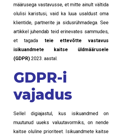
määrusega vastavusse, et mitte ainult vältida
olulisi karistusi, vaid ka luua usaldust oma
klientide, partnerite ja sidusrühmadega. See
artikkel juhendab teid erinevates sammudes,
et tagada
teie ettevõtte vastavus
isikuandmete kaitse üldmäärusele
(GDPR)
2023. aastal.
GDPR-i
vajadus
Sellel digiajastul, kus
isikuandmed
on
muutunud uueks valuutavormiks, on nende
kaitse oluline prioriteet. Isikuandmete kaitse