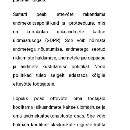
Samuti peab ettevõte rakendama
andmekaitsepoliitikaid ja -protseduure, mis
on kooskõlas isikuandmete kaitse
üldmäärusega (GDPR). See võib hõlmata
andmetega nõustumise, andmetega seotud
rikkumiste haldamise, andmetele juurdepääsu
ja andmete kustutamise poliitikat. Need
poliitikad tuleb selgelt edastada kõigile
ettevõtte töötajatele.
Lõpuks peab ettevõte oma töötajaid
koolitama isikuandmete kaitse üldmääruse ja
oma andmekaitsekohustuste osas. See võib
hõlmata koolitust üksikisikute õiguste kohta