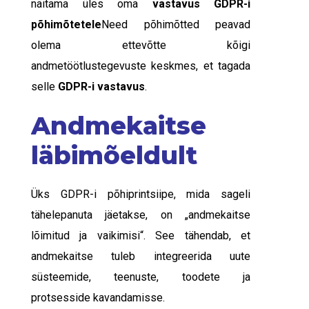
näitama üles oma
vastavus GDPR-i
põhimõtetele
Need põhimõtted peavad
olema ettevõtte kõigi
andmetöötlustegevuste keskmes, et tagada
selle
GDPR-i vastavus
.
Andmekaitse
läbimõeldult
Üks GDPR-i põhiprintsiipe, mida sageli
tähelepanuta jäetakse, on „andmekaitse
lõimitud ja vaikimisi“. See tähendab, et
andmekaitse tuleb integreerida uute
süsteemide, teenuste, toodete ja
protsesside kavandamisse.