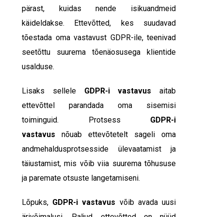
pärast, kuidas nende isikuandmeid
käideldakse. Ettevõtted, kes suudavad
tõestada oma vastavust GDPR-ile, teenivad
seetõttu suurema tõenäosusega klientide
usalduse.
Lisaks sellele
GDPR-i vastavus
aitab
ettevõttel parandada oma sisemisi
toiminguid. Protsess
GDPR-i
vastavus
nõuab ettevõtetelt sageli oma
andmehaldusprotsesside ülevaatamist ja
täiustamist, mis võib viia suurema tõhususe
ja paremate otsuste langetamiseni.
Lõpuks,
GDPR-i vastavus
võib avada uusi
ärivõimalusi. Paljud ettevõtted on nüüd