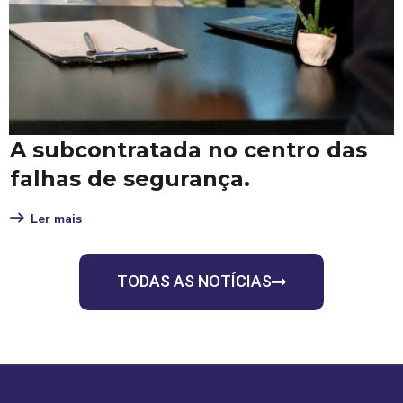
Cloud Act e IA generativa: quem
realmente decide onde seus
dados ficam armazenados?
Ler mais
1
2
3
4
5
6
7
8
9
TODAS AS NOTÍCIAS