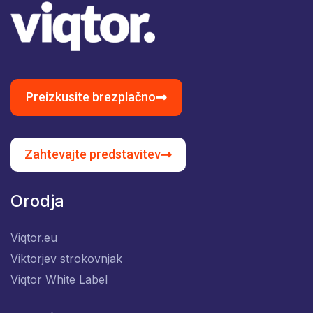
Preizkusite brezplačno
Zahtevajte predstavitev
Orodja
Viqtor.eu
Viktorjev strokovnjak
Viqtor White Label