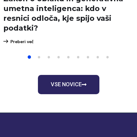
umetna inteligenca: kdo v
resnici odloča, kje spijo vaši
podatki?
Preberi več
1
2
3
4
5
6
7
8
9
VSE NOVICE