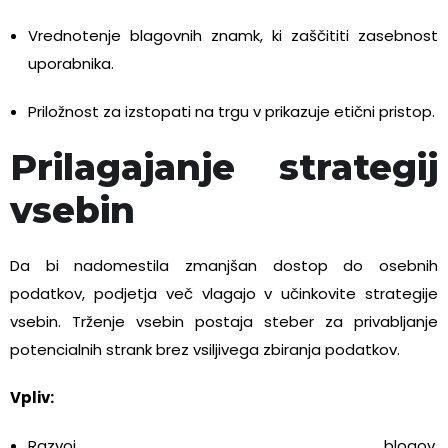
Vrednotenje blagovnih znamk, ki
zaščititi
zasebnost
uporabnika.
Priložnost za
izstopati
na trgu v
prikazuje
etični pristop.
Prilagajanje strategij
vsebin
Da bi nadomestila zmanjšan dostop do osebnih
podatkov, podjetja več vlagajo v učinkovite strategije
vsebin. Trženje vsebin postaja steber za privabljanje
potencialnih strank brez vsiljivega zbiranja podatkov.
Vpliv:
Razvoj blogov,