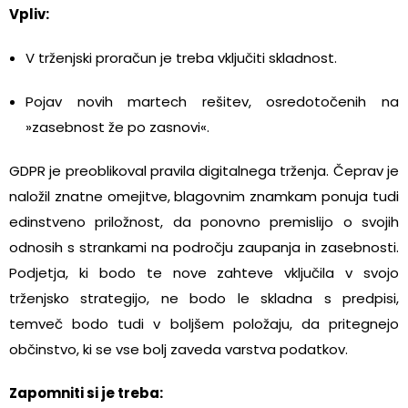
Vpliv:
V trženjski proračun je treba vključiti skladnost.
Pojav novih martech rešitev, osredotočenih na
»zasebnost že po zasnovi«.
GDPR je preoblikoval pravila digitalnega trženja. Čeprav je
naložil znatne omejitve, blagovnim znamkam ponuja tudi
edinstveno priložnost, da ponovno premislijo o svojih
odnosih s strankami na področju zaupanja in zasebnosti.
Podjetja, ki bodo te nove zahteve vključila v svojo
trženjsko strategijo, ne bodo le skladna s predpisi,
temveč bodo tudi v boljšem položaju, da pritegnejo
občinstvo, ki se vse bolj zaveda varstva podatkov.
Zapomniti si je treba: