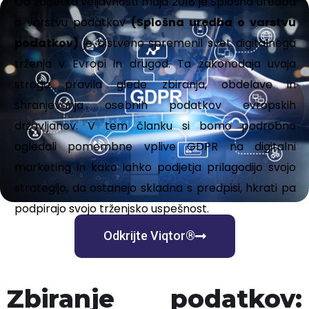
Od začetka veljavnosti maja 2018 je Splošna uredba
o varstvu podatkov
(Splošna uredba o varstvu
podatkov)
je bistveno spremenil svet digitalnega
trženja v Evropi in drugod. Ta zakonodaja uvaja
stroga pravila glede zbiranja, obdelave in
shranjevanja osebnih podatkov evropskih
državljanov. V tem članku si bomo podrobno
ogledali pomembne vplive GDPR na digitalni
marketing in kako lahko podjetja prilagodijo svojo
strategijo, da ostanejo skladna s predpisi, hkrati pa
podpirajo svojo trženjsko uspešnost.
Odkrijte Viqtor®
Zbiranje podatkov: