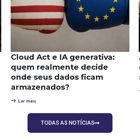
a de GDPR: O
Registro d
ico que revela sua
a obrigaçã
ação.
todos estão
Ler mais
TODAS AS NOTÍCIAS