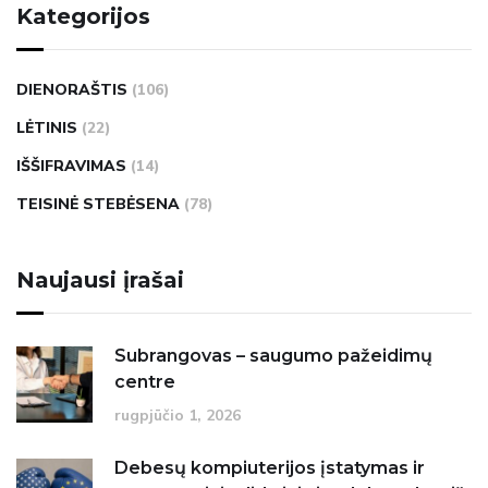
Kategorijos
DIENORAŠTIS
(106)
LĖTINIS
(22)
IŠŠIFRAVIMAS
(14)
TEISINĖ STEBĖSENA
(78)
Naujausi įrašai
Subrangovas – saugumo pažeidimų
centre
rugpjūčio 1, 2026
Debesų kompiuterijos įstatymas ir