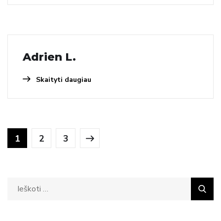
Adrien L.
Skaityti daugiau
1
2
3