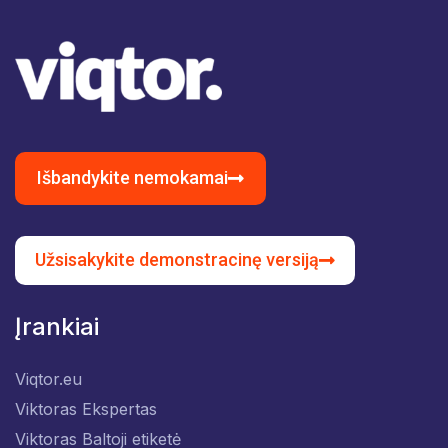
Išbandykite nemokamai
Užsisakykite demonstracinę versiją
Įrankiai
Viqtor.eu
Viktoras Ekspertas
Viktoras Baltoji etiketė