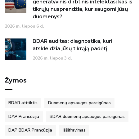
generatyvinis dirbtinis intelektas: kas iš
tikrųjų nusprendžia, kur saugomi jūsų
duomenys?
2026 m. liepos 6 d.
BDAR auditas: diagnostika, kuri
atskleidžia jūsų tikrąją padėtį
2026 m. liepos 3 d.
Žymos
BDAR atitiktis
Duomenų apsaugos pareigūnas
DAP Prancūzija
BDAR duomenų apsaugos pareigūnas
DAP BDAR Prancūzija
Iššifravimas