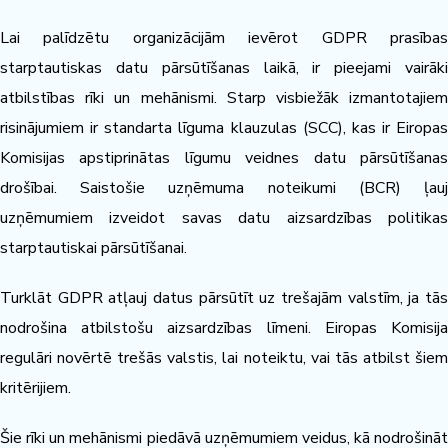
Lai palīdzētu organizācijām ievērot GDPR prasības
starptautiskas datu pārsūtīšanas laikā, ir pieejami vairāki
atbilstības rīki un mehānismi. Starp visbiežāk izmantotajiem
risinājumiem ir standarta līguma klauzulas (SCC), kas ir Eiropas
Komisijas apstiprinātas līgumu veidnes datu pārsūtīšanas
drošībai. Saistošie uzņēmuma noteikumi (BCR) ļauj
uzņēmumiem izveidot savas datu aizsardzības politikas
starptautiskai pārsūtīšanai.
Turklāt GDPR atļauj datus pārsūtīt uz trešajām valstīm, ja tās
nodrošina atbilstošu aizsardzības līmeni. Eiropas Komisija
regulāri novērtē trešās valstis, lai noteiktu, vai tās atbilst šiem
kritērijiem.
Šie rīki un mehānismi piedāvā uzņēmumiem veidus, kā nodrošināt