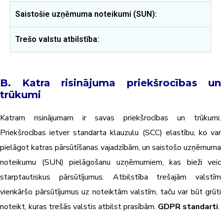
Saistošie uzņēmuma noteikumi (SUN):
Trešo valstu atbilstība:
B. Katra risinājuma priekšrocības un
trūkumi
Katram risinājumam ir savas priekšrocības un trūkumi.
Priekšrocības ietver standarta klauzulu (SCC) elastību, ko var
pielāgot katras pārsūtīšanas vajadzībām, un saistošo uzņēmuma
noteikumu (SUN) pielāgošanu uzņēmumiem, kas bieži veic
starptautiskus pārsūtījumus. Atbilstība trešajām valstīm
vienkāršo pārsūtījumus uz noteiktām valstīm, taču var būt grūti
noteikt, kuras trešās valstis atbilst prasībām.
GDPR standarti
.