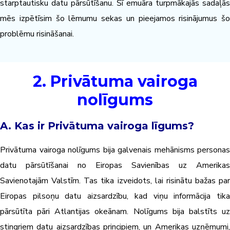
starptautisku datu pārsūtīšanu. Šī emuāra turpmākajās sadaļās
mēs izpētīsim šo lēmumu sekas un pieejamos risinājumus šo
problēmu risināšanai.
2. Privātuma vairoga
nolīgums
A. Kas ir Privātuma vairoga līgums?
Privātuma vairoga nolīgums bija galvenais mehānisms personas
datu pārsūtīšanai no Eiropas Savienības uz Amerikas
Savienotajām Valstīm. Tas tika izveidots, lai risinātu bažas par
Eiropas pilsoņu datu aizsardzību, kad viņu informācija tika
pārsūtīta pāri Atlantijas okeānam. Nolīgums bija balstīts uz
stingriem datu aizsardzības principiem, un Amerikas uzņēmumi,