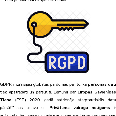
GDPR ir izraisījusi globālas pārdomas par to, kā
personas dati
tiek apstrādāti un pārsūtīti. Lēmumi par
Eiropas Savienība
Tiesa
(EST) 2020. gadā satricināja starptautiskās dat
pārsūtīšanas ainavu un
Privātuma vairoga nolīgums
ir
apšaubīta. Šīs norises ir radījušas nopietnas bažas par personas