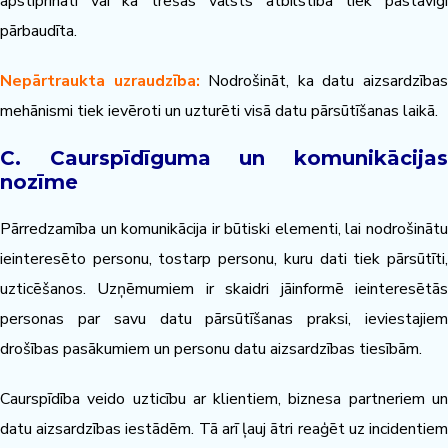
apstiprināti vai ka trešās valsts atbilstība tiek pastāvīgi
pārbaudīta.
Nepārtraukta uzraudzība:
Nodrošināt, ka datu aizsardzība
mehānismi tiek ievēroti un uzturēti visā datu pārsūtīšanas laikā.
C. Caurspīdīguma un komunikācijas
nozīme
Pārredzamība un komunikācija ir būtiski elementi, lai nodrošinātu
ieinteresēto personu, tostarp personu, kuru dati tiek pārsūtīti,
uzticēšanos. Uzņēmumiem ir skaidri jāinformē ieinteresētās
personas par savu datu pārsūtīšanas praksi, ieviestajiem
drošības pasākumiem un personu datu aizsardzības tiesībām.
Caurspīdība veido uzticību ar klientiem, biznesa partneriem un
datu aizsardzības iestādēm. Tā arī ļauj ātri reaģēt uz incidentiem