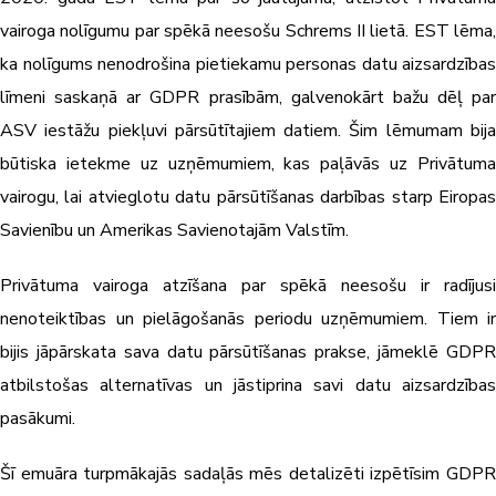
vairoga nolīgumu par spēkā neesošu Schrems II lietā. EST lēma,
ka nolīgums nenodrošina pietiekamu personas datu aizsardzības
līmeni saskaņā ar GDPR prasībām, galvenokārt bažu dēļ par
ASV iestāžu piekļuvi pārsūtītajiem datiem. Šim lēmumam bija
būtiska ietekme uz uzņēmumiem, kas paļāvās uz Privātuma
vairogu, lai atvieglotu datu pārsūtīšanas darbības starp Eiropas
Savienību un Amerikas Savienotajām Valstīm.
Privātuma vairoga atzīšana par spēkā neesošu ir radījusi
nenoteiktības un pielāgošanās periodu uzņēmumiem. Tiem ir
bijis jāpārskata sava datu pārsūtīšanas prakse, jāmeklē GDPR
atbilstošas alternatīvas un jāstiprina savi datu aizsardzības
pasākumi.
Šī emuāra turpmākajās sadaļās mēs detalizēti izpētīsim GDPR