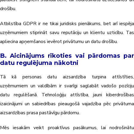
drošību.
Atbilstība GDPR ir ne tikai juridisks pienākums, bet arī iespēja
uzņēmumiem stiprināt savu reputāciju un klientu uzticību. Tas
apliecina apņemšanos ievērot privātumu un datu drošību.
B. Aicinājums rīkoties vai pārdomas par
datu regulējuma nākotni
Tā kā personas datu aizsardzība turpina attīstīties,
uzņēmumiem un valdībām ir svarīgi saglabāt vadošo pozīciju
datu regulēšanā. Tehnoloģiju attīstība, jauni kiberdrošības
izaicinājumi un sabiedrības pieaugošā vajadzība pēc privātuma
aizsardzības prasa pastāvīgu pārdomu.
Mēs iesakām veikt proaktīvus pasākumus, lai nodrošinātu