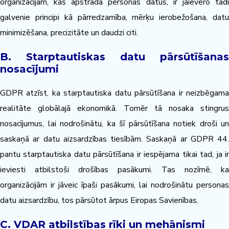
organizācijām, kas apstrādā personas datus, ir jāievēro tādi
galvenie principi kā pārredzamība, mērķu ierobežošana, datu
minimizēšana, precizitāte un daudzi citi.
B. Starptautiskas datu pārsūtīšanas
nosacījumi
GDPR atzīst, ka starptautiska datu pārsūtīšana ir neizbēgama
realitāte globālajā ekonomikā. Tomēr tā nosaka stingrus
nosacījumus, lai nodrošinātu, ka šī pārsūtīšana notiek droši un
saskaņā ar datu aizsardzības tiesībām. Saskaņā ar GDPR 44.
pantu starptautiska datu pārsūtīšana ir iespējama tikai tad, ja ir
ieviesti atbilstoši drošības pasākumi. Tas nozīmē, ka
organizācijām ir jāveic īpaši pasākumi, lai nodrošinātu personas
datu aizsardzību, tos pārsūtot ārpus Eiropas Savienības.
C. VDAR atbilstības rīki un mehānismi