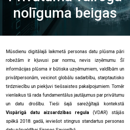
nolīguma beigas
Mūsdienu digitālajā laikmetā personas datu plūsma pāri
robežām ir kļuvusi par normu, nevis izņēmumu. Šī
informācijas plūsma ir būtiska uzņēmumiem, valdībām un
privātpersonām, veicinot globālu sadarbību, starptautisko
tirdzniecību un piekļuvi tiešsaistes pakalpojumiem. Tomēr
vienlaikus tā rada fundamentālus jautājumus par privātumu
un datu drošību. Tieši šajā sarežģītajā kontekstā
Vispārīgā datu aizsardzības regula
(VDAR) stājās
spēkā 2018. gadā, ieviešot stingrus standartus personas
datu pārvaldībai Eiropas Savienībā.