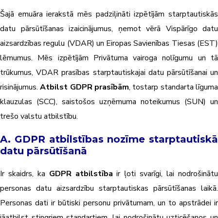
Šajā emuāra ierakstā mēs padziļināti izpētījām starptautiskās
datu pārsūtīšanas izaicinājumus, ņemot vērā Vispārīgo datu
aizsardzības regulu (VDAR) un Eiropas Savienības Tiesas (EST)
lēmumus. Mēs izpētījām Privātuma vairoga nolīgumu un tā
trūkumus, VDAR prasības starptautiskajai datu pārsūtīšanai un
risinājumus.
Atbilst GDPR prasībām
, tostarp standarta līgum
klauzulas (SCC), saistošos uzņēmuma noteikumus (SUN) un
trešo valstu atbilstību.
A. GDPR atbilstības nozīme starptautiskā
datu pārsūtīšanā
Ir skaidrs, ka
GDPR atbilstība
ir ļoti svarīgi, lai nodrošināt
personas datu aizsardzību starptautiskas pārsūtīšanas laikā.
Personas dati ir būtiski personu privātumam, un to apstrādei ir
jāatbilst stingriem standartiem, lai nodrošinātu uzticēšanos un