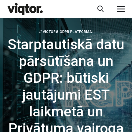
// VIQTOR® GDPR PLATFORMA:
Starptautiskā datu
pārsūtīšana un
GDPR: būtiski
jautājumi EST
laikmetā un
Privātuma vairoga