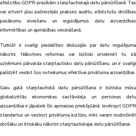
atbilstību GDPR prasībām starptautiskajā datu pārsūtīšanā. Tas
var ietvert jūsu pašreizējās prakses auditu, atbilstošu drošības
pasākumu ieviešanu un ieguldījumus datu aizsardzības
informētības un apmācības veicināšanā.
Turklāt ir svarīgi piedalīties diskusijās par datu regulējuma
nākotni. Nākotnes reformas var būtiski ietekmēt to, kā
uzņēmumi pārvalda starptautisko datu pārsūtīšanu, un ir svarīgi
palīdzēt veidot šos noteikumus efektīvai privātuma aizsardzībai.
Galu galā starptautiskā datu pārsūtīšana ir būtiska mūsu
globalizētās ekonomikas sastāvdaļa, un personas datu
aizsardzībai ir jāpaliek šīs apmaiņas priekšplānā. Ievērojot GDPR
standartus un veicinot privātuma kultūru, mēs varam nodrošināt
drošāku un ētiskāku nākotni starptautiskajai datu pārsūtīšanai.