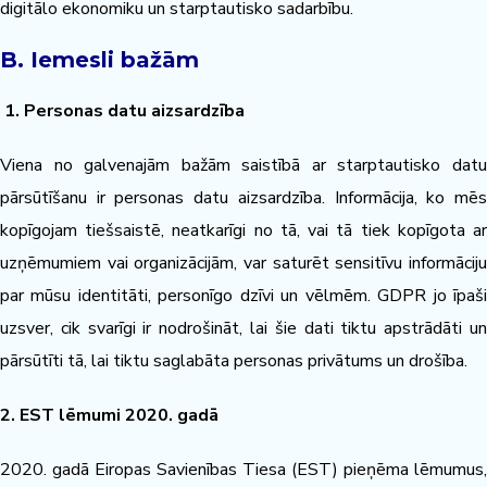
digitālo ekonomiku un starptautisko sadarbību.
B. Iemesli bažām
1. Personas datu aizsardzība
Viena no galvenajām bažām saistībā ar starptautisko datu
pārsūtīšanu ir personas datu aizsardzība. Informācija, ko mēs
kopīgojam tiešsaistē, neatkarīgi no tā, vai tā tiek kopīgota ar
uzņēmumiem vai organizācijām, var saturēt sensitīvu informāciju
par mūsu identitāti, personīgo dzīvi un vēlmēm. GDPR jo īpaši
uzsver, cik svarīgi ir nodrošināt, lai šie dati tiktu apstrādāti un
pārsūtīti tā, lai tiktu saglabāta personas privātums un drošība.
2. EST lēmumi 2020. gadā
2020. gadā Eiropas Savienības Tiesa (EST) pieņēma lēmumus,