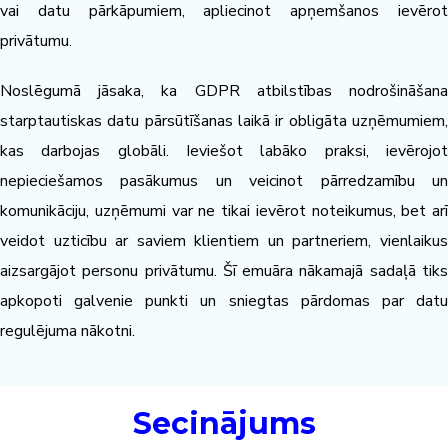
vai datu pārkāpumiem, apliecinot apņemšanos ievērot
privātumu.
Noslēgumā jāsaka, ka GDPR atbilstības nodrošināšana
starptautiskas datu pārsūtīšanas laikā ir obligāta uzņēmumiem,
kas darbojas globāli. Ieviešot labāko praksi, ievērojot
nepieciešamos pasākumus un veicinot pārredzamību un
komunikāciju, uzņēmumi var ne tikai ievērot noteikumus, bet arī
veidot uzticību ar saviem klientiem un partneriem, vienlaikus
aizsargājot personu privātumu. Šī emuāra nākamajā sadaļā tiks
apkopoti galvenie punkti un sniegtas pārdomas par datu
regulējuma nākotni.
Secinājums