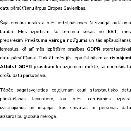
datu pārsūtīšanu ārpus Eiropas Savienības.
Šajā emuāra ierakstā mēs iedziļināsimies šī svarīgā jautājuma
būtībā. Mēs izpētīsim šo lēmumu sekas no
EST
, mēs
preparēsim
Privātuma vairoga nolīgums
un tās apšaubīšanas
iemeslus, kā arī mēs izpētīsim prasības
GDPR
starptautiskai
datu pārsūtīšanai. Turklāt mēs jūs iepazīstināsim ar
risinājumi
Atbilst GDPR prasībām
ko uzņēmumi meklē, lai nodrošināt
drošu datu pārsūtīšanu.
Tāpēc sagatavojieties ceļojumam cauri starptautisko datu
pārsūtīšanas labirintiem, kur mēs centīsimies izprast
izaicinājumus un iespējas, kas saistītas ar personas datu
aizsardzību globālā mērogā.