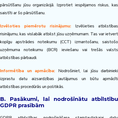
pārsūtīšanu jūsu organizācijā. Izprotiet iespējamos riskus, kas
saistīti ar šo pārsūtīšanu.
Izvēloties piemērotu risinājumu:
Izvēlieties atbilstības
risinājumu, kas vislabāk atbilst jūsu uzņēmumam. Tas var ietvert
kopīgu apstrādes noteikumu (CCT) izmantošanu, saistošo
uzņēmuma noteikumu (BCR) ieviešanu vai trešās valsts
atbilstības pārbaudi.
Informētība un apmācība:
Nodrošiniet, lai jūsu darbinieki
izprastu datu aizsardzības jautājumus un būtu apmācīti
atbilstības procedūrās un politikās.
B. Pasākumi, lai nodrošinātu atbilstību
GDPR prasībām
GDPR atbilstības nodrošināšana starptautiskajai datu