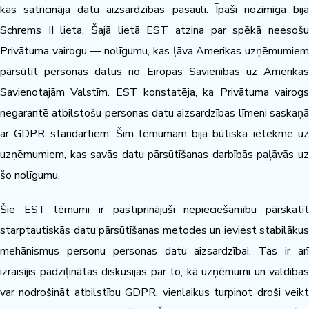
kas satricināja datu aizsardzības pasauli. Īpaši nozīmīga bija
Schrems II lieta. Šajā lietā EST atzina par spēkā neesošu
Privātuma vairogu — nolīgumu, kas ļāva Amerikas uzņēmumiem
pārsūtīt personas datus no Eiropas Savienības uz Amerikas
Savienotajām Valstīm. EST konstatēja, ka Privātuma vairogs
negarantē atbilstošu personas datu aizsardzības līmeni saskaņā
ar GDPR standartiem. Šim lēmumam bija būtiska ietekme uz
uzņēmumiem, kas savās datu pārsūtīšanas darbībās paļāvās uz
šo nolīgumu.
Šie EST lēmumi ir pastiprinājuši nepieciešamību pārskatīt
starptautiskās datu pārsūtīšanas metodes un ieviest stabilākus
mehānismus personu personas datu aizsardzībai. Tas ir arī
izraisījis padziļinātas diskusijas par to, kā uzņēmumi un valdības
var nodrošināt atbilstību GDPR, vienlaikus turpinot droši veikt