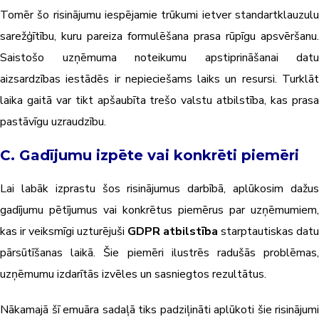
Tomēr šo risinājumu iespējamie trūkumi ietver standartklauzulu
sarežģītību, kuru pareiza formulēšana prasa rūpīgu apsvēršanu.
Saistošo uzņēmuma noteikumu apstiprināšanai datu
aizsardzības iestādēs ir nepieciešams laiks un resursi. Turklāt
laika gaitā var tikt apšaubīta trešo valstu atbilstība, kas prasa
pastāvīgu uzraudzību.
C. Gadījumu izpēte vai konkrēti piemēri
Lai labāk izprastu šos risinājumus darbībā, aplūkosim dažus
gadījumu pētījumus vai konkrētus piemērus par uzņēmumiem,
kas ir veiksmīgi uzturējuši
GDPR atbilstība
starptautiskas datu
pārsūtīšanas laikā. Šie piemēri ilustrēs radušās problēmas,
uzņēmumu izdarītās izvēles un sasniegtos rezultātus.
Nākamajā šī emuāra sadaļā tiks padziļināti aplūkoti šie risinājumi