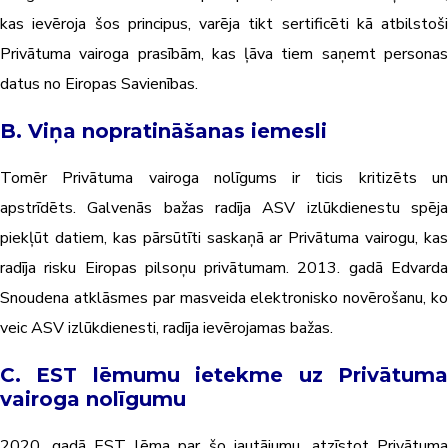
kas ievēroja šos principus, varēja tikt sertificēti kā atbilstoši
Privātuma vairoga prasībām, kas ļāva tiem saņemt personas
datus no Eiropas Savienības.
B. Viņa nopratināšanas iemesli
Tomēr Privātuma vairoga nolīgums ir ticis kritizēts un
apstrīdēts. Galvenās bažas radīja ASV izlūkdienestu spēja
piekļūt datiem, kas pārsūtīti saskaņā ar Privātuma vairogu, kas
radīja risku Eiropas pilsoņu privātumam. 2013. gadā Edvarda
Snoudena atklāsmes par masveida elektronisko novērošanu, ko
veic ASV izlūkdienesti, radīja ievērojamas bažas.
C. EST lēmumu ietekme uz Privātuma
vairoga nolīgumu
2020. gadā EST lēma par šo jautājumu, atzīstot Privātuma