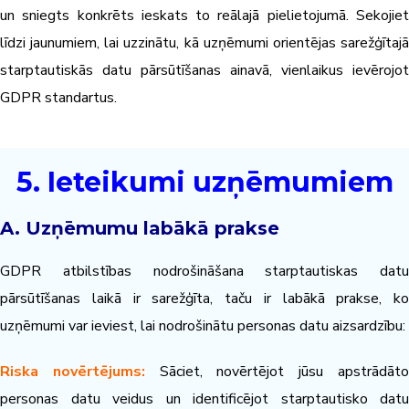
un sniegts konkrēts ieskats to reālajā pielietojumā. Sekojiet
līdzi jaunumiem, lai uzzinātu, kā uzņēmumi orientējas sarežģītajā
starptautiskās datu pārsūtīšanas ainavā, vienlaikus ievērojot
GDPR standartus.
5. Ieteikumi uzņēmumiem
A. Uzņēmumu labākā prakse
GDPR atbilstības nodrošināšana starptautiskas datu
pārsūtīšanas laikā ir sarežģīta, taču ir labākā prakse, ko
uzņēmumi var ieviest, lai nodrošinātu personas datu aizsardzību:
Riska novērtējums:
Sāciet, novērtējot jūsu apstrādāt
personas datu veidus un identificējot starptautisko datu