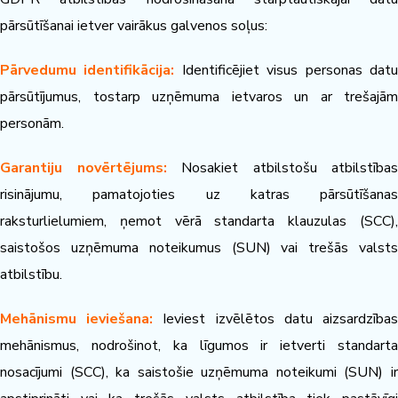
pārsūtīšanai ietver vairākus galvenos soļus:
Pārvedumu identifikācija:
Identificējiet visus personas dat
pārsūtījumus, tostarp uzņēmuma ietvaros un ar trešajām
personām.
Garantiju novērtējums:
Nosakiet atbilstošu atbilstības
risinājumu, pamatojoties uz katras pārsūtīšanas
raksturlielumiem, ņemot vērā standarta klauzulas (SCC),
saistošos uzņēmuma noteikumus (SUN) vai trešās valsts
atbilstību.
Mehānismu ieviešana:
Ieviest izvēlētos datu aizsardzība
mehānismus, nodrošinot, ka līgumos ir ietverti standarta
nosacījumi (SCC), ka saistošie uzņēmuma noteikumi (SUN) ir