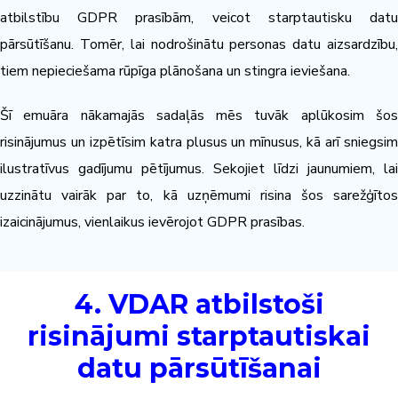
atbilstību GDPR prasībām, veicot starptautisku datu
pārsūtīšanu. Tomēr, lai nodrošinātu personas datu aizsardzību,
tiem nepieciešama rūpīga plānošana un stingra ieviešana.
Šī emuāra nākamajās sadaļās mēs tuvāk aplūkosim šos
risinājumus un izpētīsim katra plusus un mīnusus, kā arī sniegsim
ilustratīvus gadījumu pētījumus. Sekojiet līdzi jaunumiem, lai
uzzinātu vairāk par to, kā uzņēmumi risina šos sarežģītos
izaicinājumus, vienlaikus ievērojot GDPR prasības.
4. VDAR atbilstoši
risinājumi starptautiskai
datu pārsūtīšanai