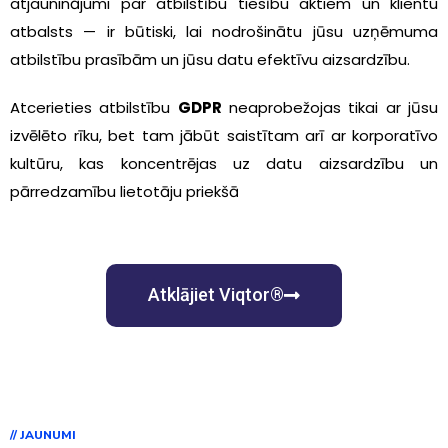
atjauninājumi par atbilstību tiesību aktiem un klientu
atbalsts — ir būtiski, lai nodrošinātu jūsu uzņēmuma
atbilstību prasībām un jūsu datu efektīvu aizsardzību.
Atcerieties atbilstību
GDPR
neaprobežojas tikai ar jūsu
izvēlēto rīku, bet tam jābūt saistītam arī ar korporatīvo
kultūru, kas koncentrējas uz datu aizsardzību un
pārredzamību lietotāju priekšā
Atklājiet Viqtor®
// JAUNUMI