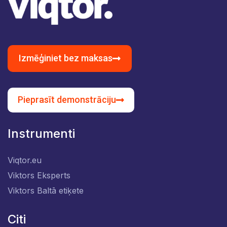
Izmēģiniet bez maksas
Pieprasīt demonstrāciju
Instrumenti
Viqtor.eu
Viktors Eksperts
Viktors Baltā etiķete
Citi