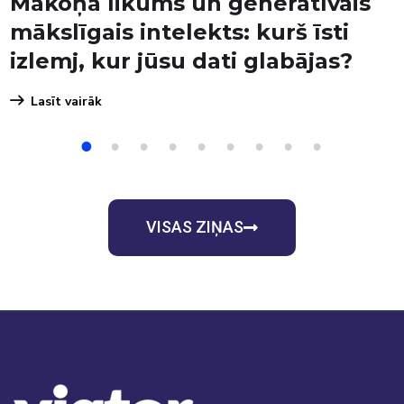
Mākoņa likums un ģeneratīvais
mākslīgais intelekts: kurš īsti
izlemj, kur jūsu dati glabājas?
Lasīt vairāk
1
2
3
4
5
6
7
8
9
VISAS ZIŅAS