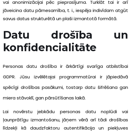
vai anonimizācijai pēc pieprasījuma. Turklāt tai ir arī
jāveicina datu pārnesamība, t. i., iespēja indivīdam atgūt
savus datus strukturētā un plaši izmantotā formātā.
Datu drošība un
konfidencialitāte
Personas datu drošība ir ārkārtīgi svarīga atbilstībai
GDPR. Jūsu izvēlētajai programmatūrai ir jāpiedāvā
spēcīgi drošības pasākumi, tostarp datu šifrēšana gan
miera stāvoklī, gan pārsūtīšanas laikā.
Lai novērstu jebkādu personas datu noplūdi vai
ļaunprātīgu izmantošanu, jāņem vērā arī tādi drošības
līdzekļi kā daudzfaktoru autentifikācija un piekļuves