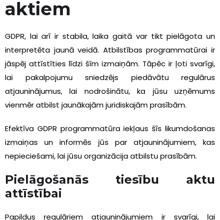
aktiem
GDPR, lai arī ir stabila, laika gaitā var tikt pielāgota un
interpretēta jaunā veidā. Atbilstības programmatūrai ir
jāspēj attīstīties līdzi šīm izmaiņām. Tāpēc ir ļoti svarīgi,
lai pakalpojumu sniedzējs piedāvātu regulārus
atjauninājumus, lai nodrošinātu, ka jūsu uzņēmums
vienmēr atbilst jaunākajām juridiskajām prasībām.
Efektīva GDPR programmatūra iekļaus šīs likumdošanas
izmaiņas un informēs jūs par atjauninājumiem, kas
nepieciešami, lai jūsu organizācija atbilstu prasībām.
Pielāgošanās tiesību aktu
attīstībai
Papildus regulāriem atjauninājumiem ir svarīgi, lai