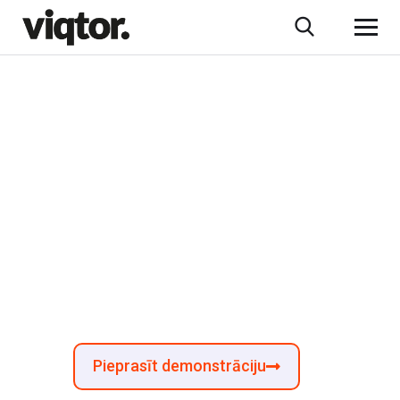
5 kritēriji GDPR
atbilstības
programmatūras
izvēlei 2025. gadā
Pieprasīt demonstrāciju