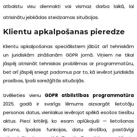
atbalstu visu diennakti vai vismaz darba laikā, lai
atrisinātu jebkādas steidzamas situācijas.
Klientu apkalpošanas pieredze
Klientu apkalpošanas speciālistiem jābūt arī tehniskām
un juridiskām zināšanām GDPR jomā. Viņiem ne tikai
jāspēj atrisināt tehniskas problēmas ar programmatūru,
bet arī jāspēj sniegt padomus par to, kā ievērot juridiskās
prasības, īpaši sarežģītās situācijās.
Izvēlieties vienu
GDPR atbilstības programmatūra
2025. gadā ir svarīgs lēmums aizsargāt lietotāju
personas datus, vienlaikus ievērojot spēkā esošos tiesību
aktus. Pieci kritēriji, ko esam aplūkojuši — lietošanas
ērtums, īpašas funkcijas, datu drošība, pastāvīgi