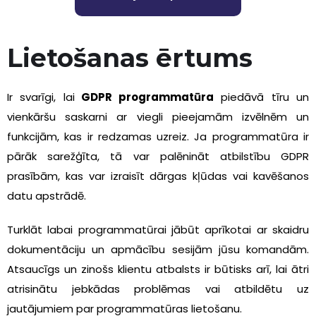
Lietošanas ērtums
Ir svarīgi, lai
GDPR programmatūra
piedāvā tīru un
vienkāršu saskarni ar viegli pieejamām izvēlnēm un
funkcijām, kas ir redzamas uzreiz. Ja programmatūra ir
pārāk sarežģīta, tā var palēnināt atbilstību GDPR
prasībām, kas var izraisīt dārgas kļūdas vai kavēšanos
datu apstrādē.
Turklāt labai programmatūrai jābūt aprīkotai ar skaidru
dokumentāciju un apmācību sesijām jūsu komandām.
Atsaucīgs un zinošs klientu atbalsts ir būtisks arī, lai ātri
atrisinātu jebkādas problēmas vai atbildētu uz
jautājumiem par programmatūras lietošanu.