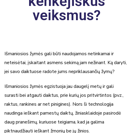
kenkėjiškus
veiksmus?
Išmaniosios žymės gali būti naudojamos netinkamai ir
neteisėtai, įskaitant asmens sekimą jam nežinant. Ką daryti,
jei savo daiktuose radote jums nepriklausančių žymų?
Išmaniosios žymės egzistuoja jau daugelį metų ir gali
surasti bei atgauti daiktus, prie kurių jos pritvirtintos (pvz.,
raktus, rankines ar net pinigines). Nors ši technologija
naudinga ieškant pamestų daiktų, žiniasklaidoje pasirodė
daug pranešimų, kuriuose teigiama, kad ja galima
piktnaudžiauti ieškant žmonių be jų žinios.