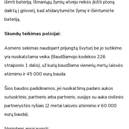
išimti bateriją. Išmaniųjų žymių atveju reikės įkišti ploną
daiktą į griovelį, kad atidarytumėte žymę ir išimtumėte
bateriją.
Skundų teikimas policijai:
Asmens sekimas naudojant prijungtą švyturį be jo sutikimo
yra nusikalstama veika (Baudžiamojo kodekso 226
straipsnio 1 dalis), už kurią baudžiama vienerių metų laisvės
atėmimu ir 45 000 eurų bauda.
Šios baudos padidinamos, jei nusikaltimą padaro aukos
sutuoktinis, partneris arba partneris, susijęs su auka civilinės
partnerystės ryšiais (2 metai laisvės atėmimo ir 60 000
eurų bauda).
Norėdami apsisaugoti: