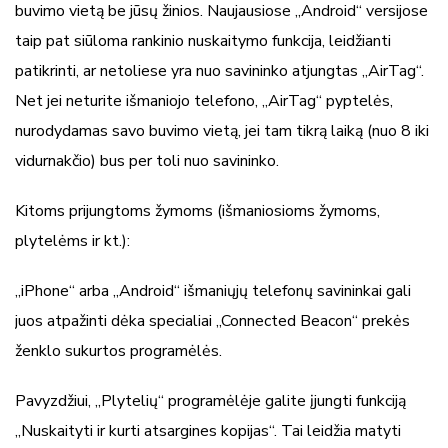
buvimo vietą be jūsų žinios. Naujausiose „Android“ versijose
taip pat siūloma rankinio nuskaitymo funkcija, leidžianti
patikrinti, ar netoliese yra nuo savininko atjungtas „AirTag“.
Net jei neturite išmaniojo telefono, „AirTag“ pyptelės,
nurodydamas savo buvimo vietą, jei tam tikrą laiką (nuo 8 iki
vidurnakčio) bus per toli nuo savininko.
Kitoms prijungtoms žymoms (išmaniosioms žymoms,
plytelėms ir kt.):
„iPhone“ arba „Android“ išmaniųjų telefonų savininkai gali
juos atpažinti dėka specialiai „Connected Beacon“ prekės
ženklo sukurtos programėlės.
Pavyzdžiui, „Plytelių“ programėlėje galite įjungti funkciją
„Nuskaityti ir kurti atsargines kopijas“. Tai leidžia matyti