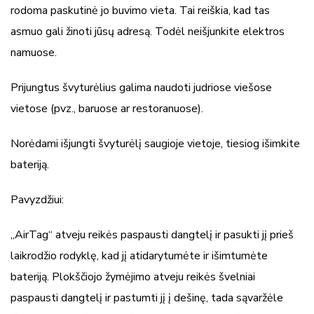
rodoma paskutinė jo buvimo vieta. Tai reiškia, kad tas
asmuo gali žinoti jūsų adresą. Todėl neišjunkite elektros
namuose.
Prijungtus švyturėlius galima naudoti judriose viešose
vietose (pvz., baruose ar restoranuose).
Norėdami išjungti švyturėlį saugioje vietoje, tiesiog išimkite
bateriją.
Pavyzdžiui:
„AirTag“ atveju reikės paspausti dangtelį ir pasukti jį prieš
laikrodžio rodyklę, kad jį atidarytumėte ir išimtumėte
bateriją. Plokščiojo žymėjimo atveju reikės švelniai
paspausti dangtelį ir pastumti jį į dešinę, tada sąvaržėle