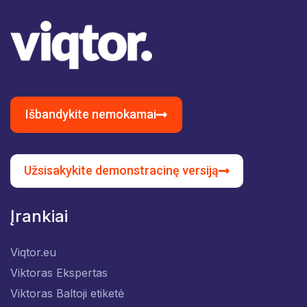
Išbandykite nemokamai
Užsisakykite demonstracinę versiją
Įrankiai
Viqtor.eu
Viktoras Ekspertas
Viktoras Baltoji etiketė