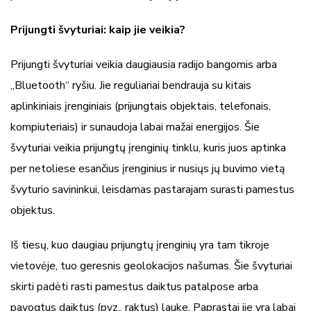
Prijungti švyturiai: kaip jie veikia?
Prijungti švyturiai veikia daugiausia radijo bangomis arba
„Bluetooth“ ryšiu. Jie reguliariai bendrauja su kitais
aplinkiniais įrenginiais (prijungtais objektais, telefonais,
kompiuteriais) ir sunaudoja labai mažai energijos. Šie
švyturiai veikia prijungtų įrenginių tinklu, kuris juos aptinka
per netoliese esančius įrenginius ir nusiųs jų buvimo vietą
švyturio savininkui, leisdamas pastarajam surasti pamestus
objektus.
Iš tiesų, kuo daugiau prijungtų įrenginių yra tam tikroje
vietovėje, tuo geresnis geolokacijos našumas. Šie švyturiai
skirti padėti rasti pamestus daiktus patalpose arba
pavogtus daiktus (pvz., raktus) lauke. Paprastai jie yra labai