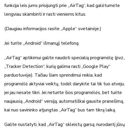
funkcija leis jums prisijungti prie „AirTag“, kad galėtumėte
lengviau skambinti ir rasti vieniems kitus.
(Daugiau informacijos rasite „Apple“ svetainėje.)
Jei turite „Android“ išmanųjį telefoną:
„AirTag“ aptikimui galite naudoti specialią programėlę (pvz.,
„Tracker Detection“, kurią galima rasti „Google Play“
parduotuvėje). Tačiau šiam sprendimui reikia, kad
programėlė aktyviai veiktų, todėl darykite tai tik tuo atveju,
jei jau nesate tikri. Jei neturite šios programėlės, bet turite
naujausią „Android“ versiją, automatiškai gausite pranešimą,
kai nuo savininko atjungtas „AirTag“ bus tam tikrą laiką.
Galite nustatyti, kad „AirTag“ skleistų garsą, nurodantį jūsų