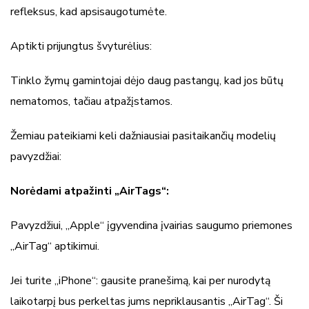
refleksus, kad apsisaugotumėte.
Aptikti prijungtus švyturėlius:
Tinklo žymų gamintojai dėjo daug pastangų, kad jos būtų
nematomos, tačiau atpažįstamos.
Žemiau pateikiami keli dažniausiai pasitaikančių modelių
pavyzdžiai:
Norėdami atpažinti „AirTags“:
Pavyzdžiui, „Apple“ įgyvendina įvairias saugumo priemones
„AirTag“ aptikimui.
Jei turite „iPhone“: gausite pranešimą, kai per nurodytą
laikotarpį bus perkeltas jums nepriklausantis „AirTag“. Ši