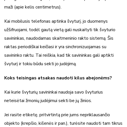
maži (apie kelis centimetrus).
Kai mobilusis telefonas aptinka švyturį, jo duomenys
užšifruojami, todėl gautą vietą gali nuskaityti tik švyturio
savininkas, naudodamas skaitmeninio rakto sistemą. Šis
raktas periodiškai keičiasi ir yra sinchronizuojamas su
savininko raktu. Tai reiškia, kad tik savininkas gali aptikti
švyturį ir tokiu būdu sekti jo judėjimą.
Koks teisingas atsakas naudoti kilus abejonėms?
Kai kurie švyturių savininkai naudoja savo švyturius
neteisėtai žmonių judėjimui sekti be jų žinios.
Jei rasite etiketę, pritvirtintą prie jums nepriklausančio
objekto (krepšio, kišenės ir pan.), turėsite naudoti tam tikrus